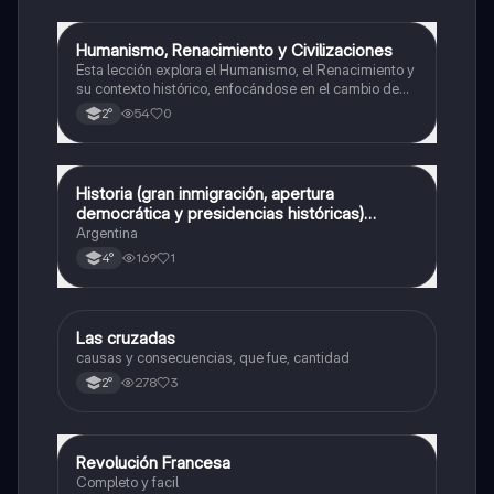
Humanismo, Renacimiento y Civilizaciones
Historia
Esta lección explora el Humanismo, el Renacimiento y
su contexto histórico, enfocándose en el cambio de
pensamiento y el surgimiento de nuevas ideas sobre
54
0
2°
la existencia humana y las civilizaciones americanas.
Historia (gran inmigración, apertura
Historia
democrática y presidencias históricas)
ARGENTINA
Argentina
169
1
4°
Las cruzadas
Historia
causas y consecuencias, que fue, cantidad
278
3
2°
Revolución Francesa
Historia
Completo y facil