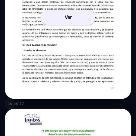
Ver
of
17
14