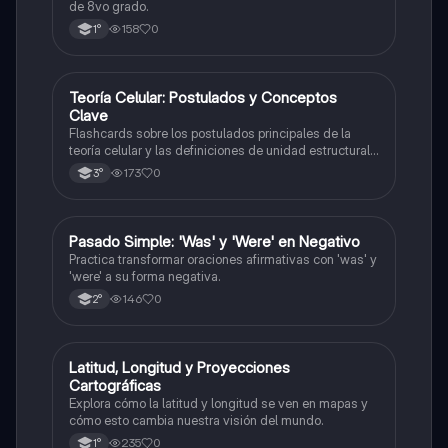
de 8vo grado.
158
0
1°
T
Teoría Celular: Postulados y Conceptos
Biología
Clave
Flashcards sobre los postulados principales de la
teoría celular y las definiciones de unidad estructural
y funcional.
173
0
3°
P
Pasado Simple: 'Was' y 'Were' en Negativo
Inglés
Practica transformar oraciones afirmativas con 'was' y
'were' a su forma negativa.
146
0
2°
L
Latitud, Longitud y Proyecciones
Geografía
Cartográficas
Explora cómo la latitud y longitud se ven en mapas y
cómo esto cambia nuestra visión del mundo.
235
0
1°