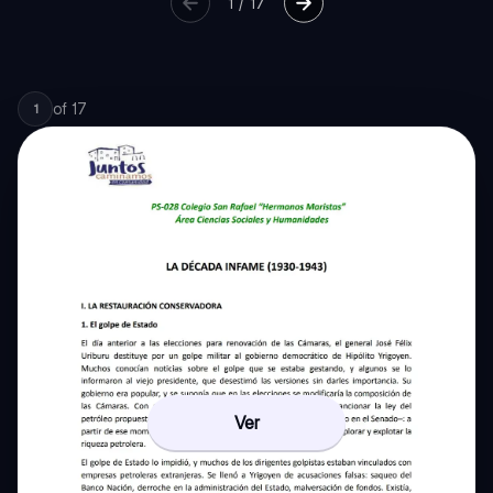
1
/
17
of
17
1
Ver