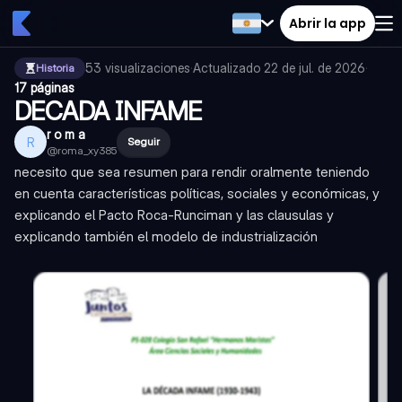
Abrir la app
53
visualizaciones
·
Actualizado
22 de jul. de 2026
·
Historia
17 páginas
DECADA INFAME
r o m a
R
Seguir
@
roma_xy385
necesito que sea resumen para rendir oralmente teniendo
en cuenta características políticas, sociales y económicas, y
explicando el Pacto Roca-Runciman y las clausulas y
explicando también el modelo de industrialización