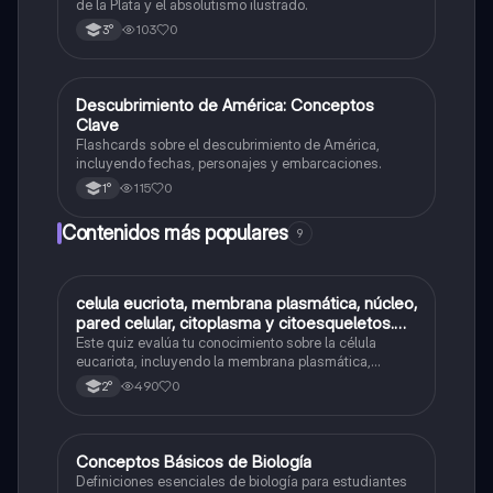
de la Plata y el absolutismo ilustrado.
103
0
3°
D
Descubrimiento de América: Conceptos
Historia
Clave
Flashcards sobre el descubrimiento de América,
incluyendo fechas, personajes y embarcaciones.
115
0
1°
Contenidos más populares
9
C
celula eucriota, membrana plasmática, núcleo,
Biología
pared celular, citoplasma y citoesqueletos.
nombre se las partes de la celula eucariota
Este quiz evalúa tu conocimiento sobre la célula
eucariota, incluyendo la membrana plasmática,
núcleo, pared celular, citoplasma y citoesqueleto.
490
0
2°
C
Conceptos Básicos de Biología
Biología
Definiciones esenciales de biología para estudiantes