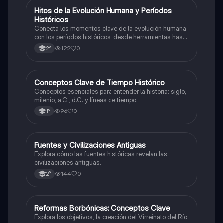
H
Hitos de la Evolución Humana y Períodos
Historia
Históricos
Conecta los momentos clave de la evolución humana
con los períodos históricos, desde herramientas hasta
escritura.
122
0
2°
C
Conceptos Clave de Tiempo Histórico
Historia
Conceptos esenciales para entender la historia: siglo,
milenio, a.C., d.C. y líneas de tiempo.
96
0
1°
F
Fuentes y Civilizaciones Antiguas
Historia
Explora cómo las fuentes históricas revelan las
civilizaciones antiguas.
144
0
2°
R
Reformas Borbónicas: Conceptos Clave
Historia
Explora los objetivos, la creación del Virreinato del Río