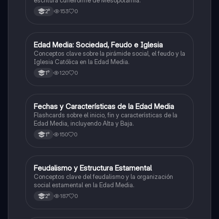
153
0
2°
E
Edad Media: Sociedad, Feudo e Iglesia
Historia
Conceptos clave sobre la pirámide social, el feudo y la
Iglesia Católica en la Edad Media.
120
0
1°
F
Fechas y Características de la Edad Media
Historia
Flashcards sobre el inicio, fin y características de la
Edad Media, incluyendo Alta y Baja.
150
0
1°
F
Feudalismo y Estructura Estamental
Historia
Conceptos clave del feudalismo y la organización
social estamental en la Edad Media.
187
0
2°