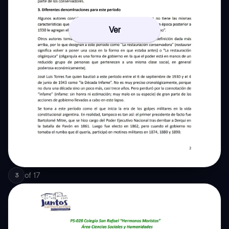
Ver
of
17
3