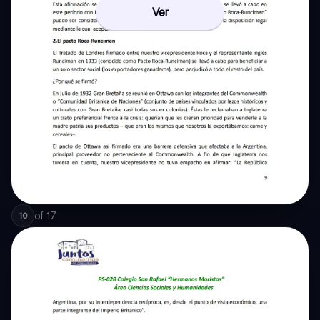
Ver
of
17
10