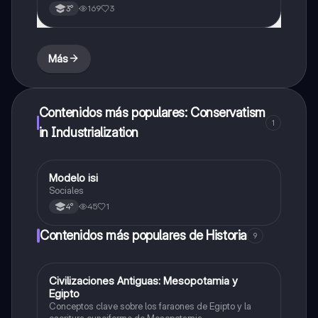
169
3
3°
Más
Contenidos más populares: Conservatism
1
in Industrialization
Modelo isi
Historia
Sociales
45
1
4°
Contenidos más populares de Historia
9
C
Civilizaciones Antiguas: Mesopotamia y
Historia
Egipto
Conceptos clave sobre los faraones de Egipto y la
escritura cuneiforme de Mesopotamia.