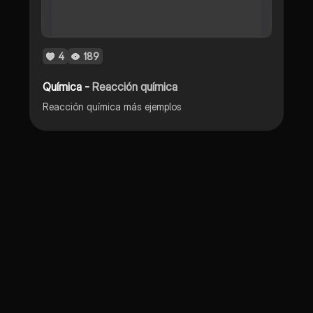
4
189
Química -
Reacción química
Reacción química más ejemplos