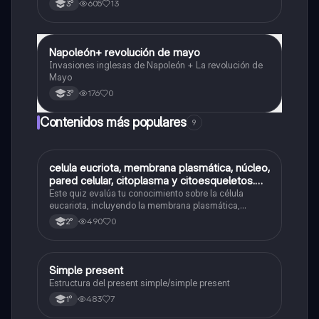
605
13
3°
resumen, comparaciones y línea del tiempo.
Napoleón+ revolución de mayo
Historia
Invasiones inglesas de Napoleón + La revolución de
Mayo
176
0
3°
Contenidos más populares
9
C
celula eucriota, membrana plasmática, núcleo,
Biología
pared celular, citoplasma y citoesqueletos.
nombre se las partes de la celula eucariota
Este quiz evalúa tu conocimiento sobre la célula
eucariota, incluyendo la membrana plasmática,
núcleo, pared celular, citoplasma y citoesqueleto.
490
0
2°
Simple present
Inglés
Estructura del present simple/simple present
483
7
1°