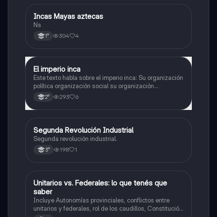
Incas Mayas aztecas
Historia
Ns
304
4
1°
El imperio inca
Historia
Este texto habla sobre el imperio inca: Su organización
política organización social su organización
económica su y organización religiosa
293
6
2°
Segunda Revolución Industrial
Historia
Segunda revolución industrial.
198
1
3°
Unitarios vs. Federales: lo que tenés que
Historia
saber
Incluye Autonomías provinciales, conflictos entre
unitarios y federales, rol de los caudillos, Constitución
de 1826, figura de Dorrego y hegemonía de Rosas,