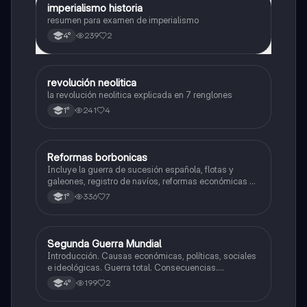
imperialismo historia
Historia
resumen para examen de imperialismo
239
2
4°
revolución neolitica
Historia
la revolución neolitica explicada en 7 renglones
241
4
1°
Reformas borbonicas
Historia
Incluye la guerra de sucesión española, flotas y
galeones, registro de navíos, reformas económicas y
virreinatos
336
7
1°
Segunda Guerra Mundial
Historia
Introducción. Causas económicas, políticas, sociales
e ideológicas. Guerra total. Consecuencias.
Tensiones en europa. Inicio de la guerra.
199
2
4°