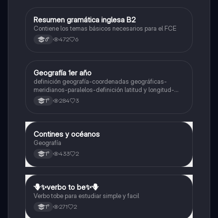
Resumen gramática inglesa B2
Inglés
Contiene los temas básicos necesarios para el FCE
472
6
6°
Geografía 1er año
Geografía
definición geografía-coordenadas geográficas-
meridianos-paralelos-definición latitud y longitud-
elementos del mapa-definición mapa-localización
284
3
1°
relativa y absoluta
Contines y océanos
Geografía
Geografía
433
2
1°
🪻✨️verbo to be✨️🪻
Inglés
Verbo tobe para estudiar simple y facil
271
2
1°