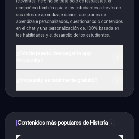
relevantes. Pero no se trata solo de respuestas, el
compañero también guía a los estudiantes a través de
sus retos de aprendizaje diarios, con planes de
aprendizaje personalizados, cuestionarios o contenidos
en el chat y una personalización del 100% basada en
las habilidades y el desarrollo de los estudiantes.
¿Dónde puedo descargar la app
Knowunity?
Puedes descargar la app en Google Play Store y Apple
App Store.
¿Knowunity es totalmente gratuito?
¡Sí lo es! Tienes acceso totalmente gratuito a todo el
contenido de la app, puedes chatear con otros
alumnos y recibir ayuda inmeditamente. Puedes ganar
dinero utilizando la aplicación, que te permitirá acceder
a determinadas funciones.
Contenidos más populares de Historia
9