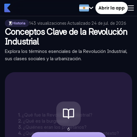
Abrir la app
143
visualizaciones
·
Actualizado
24 de jul. de 2026
Historia
Conceptos Clave de la Revolución
Industrial
Explora los términos esenciales de la Revolución Industrial,
sus clases sociales y la urbanización.
1
.
¿Qué fue la Revolución Industrial?
2
.
¿Qué es la burguesía?
3
.
¿Quiénes eran los proletarios?
6
4
.
¿Qué significa urbanización en este contexto?