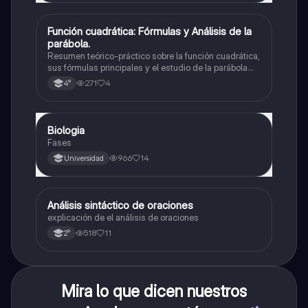
Función cuadrática: Fórmulas y Análisis de la
Matemáticas
parábola.
Resumen teórico-práctico sobre la función cuadrática,
sus fórmulas principales y el estudio de la parábola
como representación gráfica.Incluye desarrollo de la
271
4
4°
forma general, cálculo de raíces, vértice y elementos
fundamentales para su interpretación
Biologia
Biología
Fases
966
14
Universidad
Análisis sintáctico de oraciones
Lengua
explicación de el análisis de oraciones
518
11
2°
Mira lo que dicen nuestros