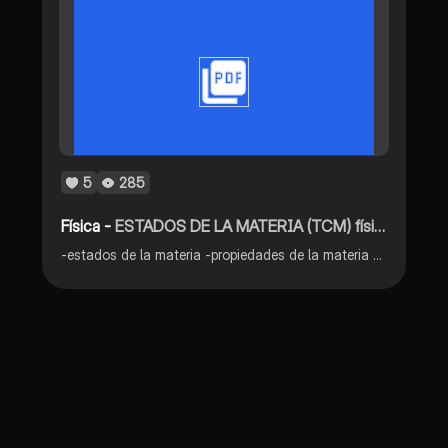
5
285
Física -
ESTADOS DE LA MATERIA (TCM) físico química
-estados de la materia -propiedades de la materia -Teoria Cinético molecular (TCM) -cambios de estados (regresivos y progresivos)