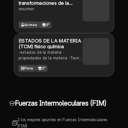
transformaciones de la
materia
resumen
Química
2°
ESTADOS DE LA MATERIA
(TCM) físico química
-estados de la materia -
propiedades de la materia -Teoria
Cinético molecular (TCM) -
Física
2°
cambios de estados (regresivos y
progresivos)
Fuerzas Intermoleculares (FIM)
2 los mejores apuntes en Fuerzas Intermoleculares
(FIM)