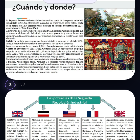
of
23
3