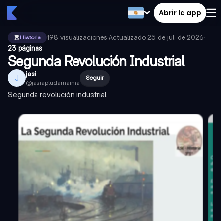
Abrir la app
198
visualizaciones
·
Actualizado
25 de jul. de 2026
·
Historia
23 páginas
Segunda Revolución Industrial
jasi
J
Seguir
@
jasiapludamaima
Segunda revolución industrial.