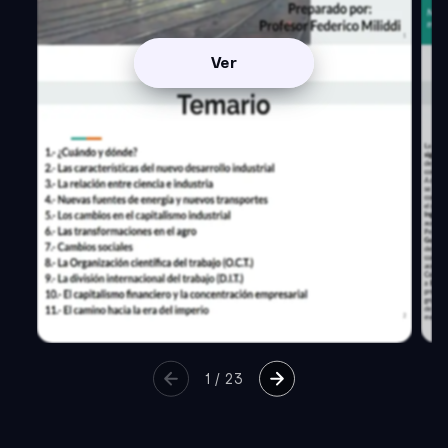
Ver
1
/
23