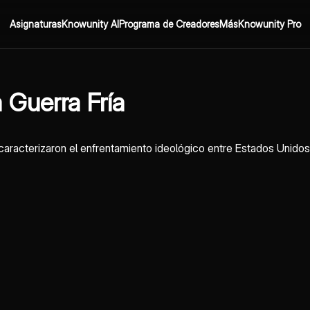
Asignaturas
Knowunity AI
Programa de Creadores
Más
Knowunity Pro
 Guerra Fría
 caracterizaron el enfrentamiento ideológico entre Estados Unidos