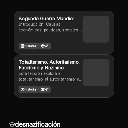
Segunda Guerra Mundial
Introducción. Causas
económicas, políticas, sociales e
ideológicas. Guerra total.
Consecuencias. Tensiones en
Historia
4°
europa. Inicio de la guerra.
Totalitarismo, Autoritarismo,
Fascismo y Nazismo
Esta lección explora el
totalitarismo, el autoritarismo, el
fascismo y el nazismo,
Historia
4°
incluyendo sus definiciones,
características, y diferencias
clave en el control estatal y la
organización política.
desnazificación