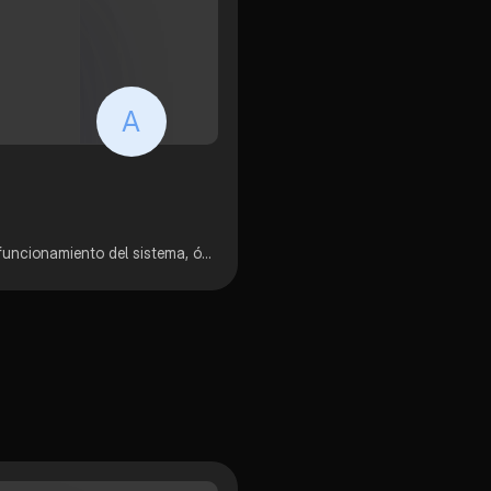
A
Estás son apuntes q tome en clase de biología. Incluye funcionamiento del sistema, órganos, tejidos, funciones, características y un poco sibre el sistema urinario (me falto completar el dibujo del nefrón)