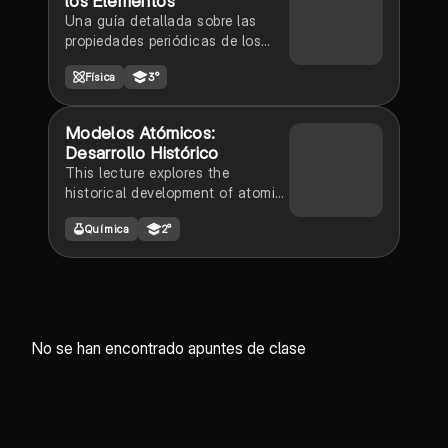
los Elementos
Una guía detallada sobre las
propiedades periódicas de los
elementos químicos, incluyendo
Física
3°
el radio atómico y la
electronegatividad.
Modelos Atómicos:
Desarrollo Histórico
This lecture explores the
historical development of atomic
models, the structure of matter,
Química
2°
and fundamental concepts of
modern chemistry, from ancient
ideas to contemporary models,
including subatomic particles
and the periodic table.
No se han encontrado apuntes de clase