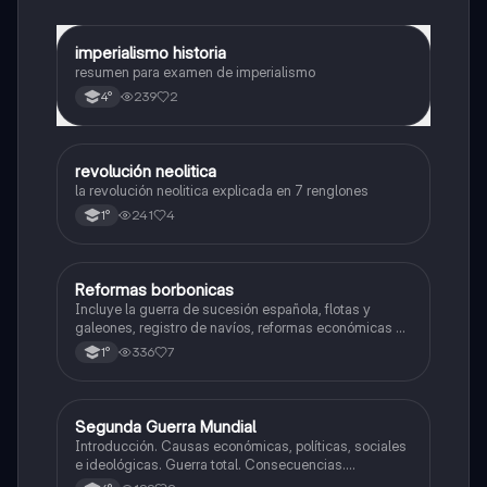
imperialismo historia
Historia
resumen para examen de imperialismo
239
2
4°
revolución neolitica
Historia
la revolución neolitica explicada en 7 renglones
241
4
1°
Reformas borbonicas
Historia
Incluye la guerra de sucesión española, flotas y
galeones, registro de navíos, reformas económicas y
virreinatos
336
7
1°
Segunda Guerra Mundial
Historia
Introducción. Causas económicas, políticas, sociales
e ideológicas. Guerra total. Consecuencias.
Tensiones en europa. Inicio de la guerra.