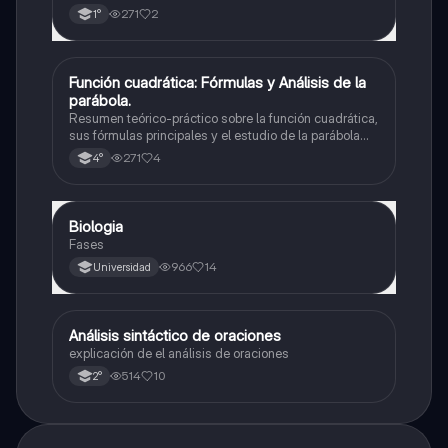
271
2
1°
Función cuadrática: Fórmulas y Análisis de la
Matemáticas
parábola.
Resumen teórico-práctico sobre la función cuadrática,
sus fórmulas principales y el estudio de la parábola
como representación gráfica.Incluye desarrollo de la
271
4
4°
forma general, cálculo de raíces, vértice y elementos
fundamentales para su interpretación
Biologia
Biología
Fases
966
14
Universidad
Análisis sintáctico de oraciones
Lengua
explicación de el análisis de oraciones
514
10
2°