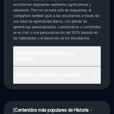
estudiantes respuestas realmente significativas y
relevantes. Pero no se trata solo de respuestas, el
compañero también guía a los estudiantes a través de
sus retos de aprendizaje diarios, con planes de
aprendizaje personalizados, cuestionarios o contenidos
en el chat y una personalización del 100% basada en
las habilidades y el desarrollo de los estudiantes.
¿Dónde puedo descargar la app
Knowunity?
Puedes descargar la app en Google Play Store y Apple
App Store.
¿Knowunity es totalmente gratuito?
¡Sí lo es! Tienes acceso totalmente gratuito a todo el
contenido de la app, puedes chatear con otros
alumnos y recibir ayuda inmeditamente. Puedes ganar
dinero utilizando la aplicación, que te permitirá acceder
a determinadas funciones.
Contenidos más populares de Historia
9