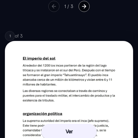
1
/
3
of
3
1
Ver