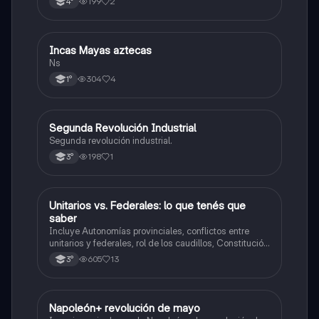
199
2
4°
Incas Mayas aztecas
Historia
Ns
304
4
1°
Segunda Revolución Industrial
Historia
Segunda revolución industrial.
198
1
3°
Unitarios vs. Federales: lo que tenés que
Historia
saber
Incluye Autonomías provinciales, conflictos entre
unitarios y federales, rol de los caudillos, Constitución
de 1826, figura de Dorrego y hegemonía de Rosas,
605
13
3°
resumen, comparaciones y línea del tiempo.
Napoleón+ revolución de mayo
Historia