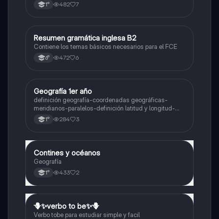
482
7
1°
Resumen gramática inglesa B2
Inglés
Contiene los temas básicos necesarios para el FCE
472
6
6°
Geografía 1er año
Geografía
definición geografía-coordenadas geográficas-
meridianos-paralelos-definición latitud y longitud-
elementos del mapa-definición mapa-localización
284
3
1°
relativa y absoluta
Contines y océanos
Geografía
Geografía
433
2
1°
🪻✨️verbo to be✨️🪻
Inglés
Verbo tobe para estudiar simple y facil