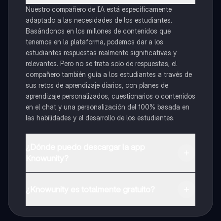
Nuestro compañero de IA está específicamente
adaptado a las necesidades de los estudiantes.
Basándonos en los millones de contenidos que
tenemos en la plataforma, podemos dar a los
estudiantes respuestas realmente significativas y
relevantes. Pero no se trata solo de respuestas, el
compañero también guía a los estudiantes a través de
sus retos de aprendizaje diarios, con planes de
aprendizaje personalizados, cuestionarios o contenidos
en el chat y una personalización del 100% basada en
las habilidades y el desarrollo de los estudiantes.
¿Dónde puedo descargar la app
Knowunity?
Puedes descargar la app en Google Play Store y Apple
App Store.
¿Knowunity es totalmente gratuito?
¡Sí lo es! Tienes acceso totalmente gratuito a todo el