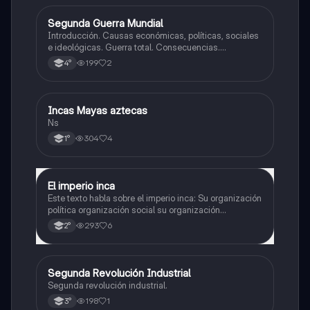
Segunda Guerra Mundial
Historia
Introducción. Causas económicas, políticas, sociales
e ideológicas. Guerra total. Consecuencias.
Tensiones en europa. Inicio de la guerra.
199
2
4°
Incas Mayas aztecas
Historia
Ns
304
4
1°
El imperio inca
Historia
Este texto habla sobre el imperio inca: Su organización
política organización social su organización
económica su y organización religiosa
293
6
2°
Segunda Revolución Industrial
Historia
Segunda revolución industrial.
198
1
3°