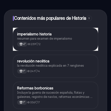
contenido de la app, puedes chatear con otros
alumnos y recibir ayuda inmeditamente. Puedes ganar
dinero utilizando la aplicación, que te permitirá acceder
a determinadas funciones.
Contenidos más populares de Historia
9
imperialismo historia
Historia
resumen para examen de imperialismo
239
2
4°
revolución neolitica
Historia
la revolución neolitica explicada en 7 renglones
241
4
1°
Reformas borbonicas
Historia
Incluye la guerra de sucesión española, flotas y
galeones, registro de navíos, reformas económicas y
virreinatos
336
7
1°