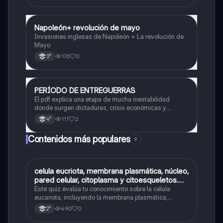
Napoleón+ revolución de mayo
Historia
Invasiones inglesas de Napoleón + La revolución de
Mayo
176
0
3°
PERÍODO DE ENTREGUERRAS
Historia
El pdf explica una etapa de mucha inestabilidad
donde surgen dictaduras, crisis económicas y
tensiones que terminan provocando una guerra a nivel
111
2
4°
mundial. También analiza los cambios políticos y
sociales que ocurrieron en ese tiempo.
Contenidos más populares
9
C
celula eucriota, membrana plasmática, núcleo,
Biología
pared celular, citoplasma y citoesqueletos.
nombre se las partes de la celula eucariota
Este quiz evalúa tu conocimiento sobre la célula
eucariota, incluyendo la membrana plasmática,
núcleo, pared celular, citoplasma y citoesqueleto.
490
0
2°