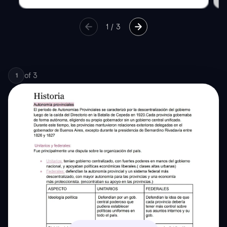
1
/
3
of
3
1