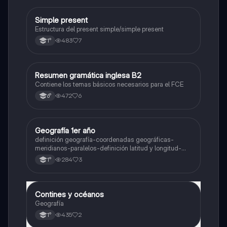
Simple present
Inglés
Estructura del present simple/simple present
483
7
1°
Resumen gramática inglesa B2
Inglés
Contiene los temas básicos necesarios para el FCE
472
6
6°
Geografía 1er año
Geografía
definición geografía-coordenadas geográficas-
meridianos-paralelos-definición latitud y longitud-
elementos del mapa-definición mapa-localización
284
3
1°
relativa y absoluta
Contines y océanos
Geografía
Geografía
435
2
1°