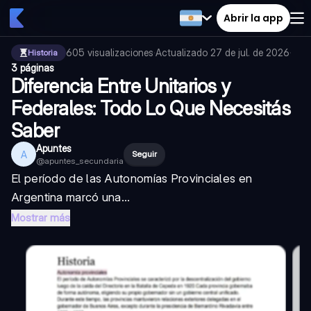
Abrir la app
605
visualizaciones
·
Actualizado
27 de jul. de 2026
·
Historia
3 páginas
Diferencia Entre Unitarios y
Federales: Todo Lo Que Necesitás
Saber
Apuntes
A
Seguir
@
apuntes_secundaria
El período de las Autonomías Provinciales en
Argentina marcó una...
Mostrar más