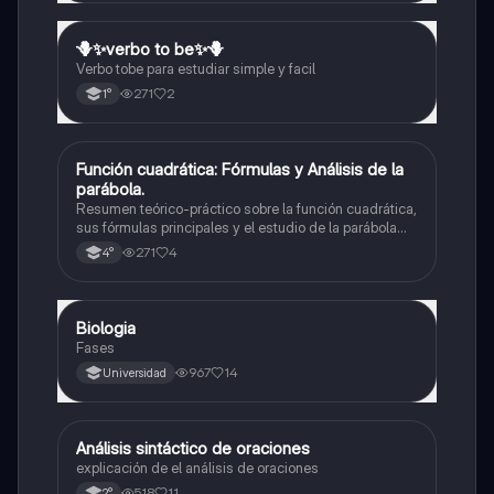
🪻✨️verbo to be✨️🪻
Inglés
Verbo tobe para estudiar simple y facil
271
2
1°
Función cuadrática: Fórmulas y Análisis de la
Matemáticas
parábola.
Resumen teórico-práctico sobre la función cuadrática,
sus fórmulas principales y el estudio de la parábola
como representación gráfica.Incluye desarrollo de la
271
4
4°
forma general, cálculo de raíces, vértice y elementos
fundamentales para su interpretación
Biologia
Biología
Fases
967
14
Universidad
A
Análisis sintáctico de oraciones
Lengua
explicación de el análisis de oraciones
518
11
2°