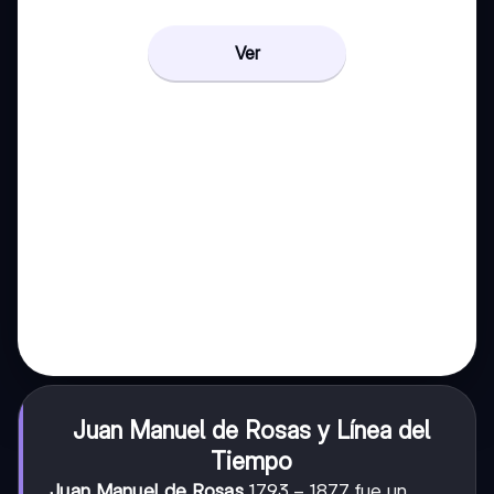
Ver
Juan Manuel de Rosas y Línea del
Tiempo
1793-
1793
−
1877
Juan Manuel de Rosas
fue un