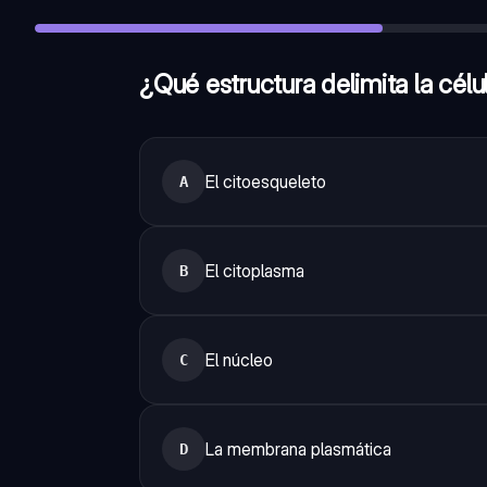
¿Qué estructura delimita la célula y regula el paso de sustan
¿Qué contiene el núcleo de la célula eucariota?
—
El materi
¿La pared celular está presente en todas las células eucario
¿Qué estructura delimita la célu
El citoesqueleto
A
El citoplasma
B
El núcleo
C
La membrana plasmática
D