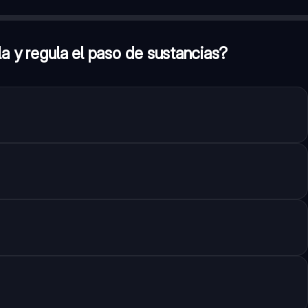
cias?
—
La membrana plasmática
al genético
tas?
—
Falso
la y regula el paso de sustancias?