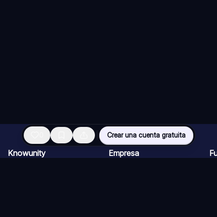
0
Crear una cuenta gratuita
Knowunity
Empresa
F
Página de inicio
Ofertas de empleo
Re
Ayuda
Programa de Creadores
Ch
Seguridad
Kit de prensa
Ta
Iniciar sesión
Cu