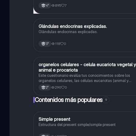
895
7
4°
Glándulas endocrinas explicadas.
Biología
Glándulas endocrinas explicadas.
118
0
3°
O
organelos celulares - celula eucariota vegetal y
Biología
animal e procariota
Este cuestionario evalúa tus conocimientos sobre los
organelos celulares, las células eucariotas (animal y
vegetal) y las células procariotas.
290
0
2°
Contenidos más populares
9
Simple present
Inglés
Estructura del present simple/simple present