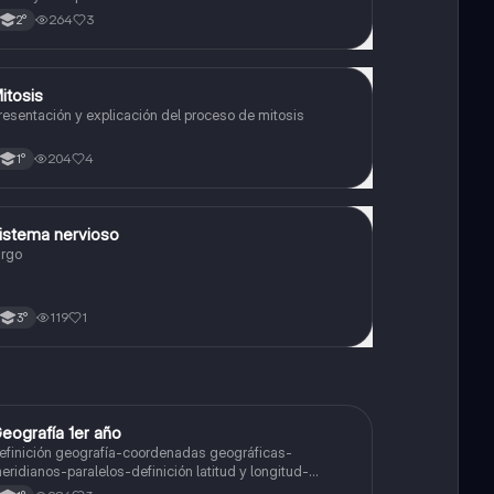
ventos que permiten la replicación del material genético
264
3
2°
 la formación de dos células hijas idénticas
itosis
Biología
resentación y explicación del proceso de mitosis
204
4
1°
istema nervioso
Biología
argo
119
1
3°
eografía 1er año
Geografía
efinición geografía-coordenadas geográficas-
eridianos-paralelos-definición latitud y longitud-
lementos del mapa-definición mapa-localización