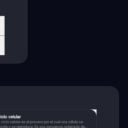
iclo celular
Biología
l ciclo celular es el proceso por el cual una célula se
ivide y se reproduce. Es una secuencia ordenada de