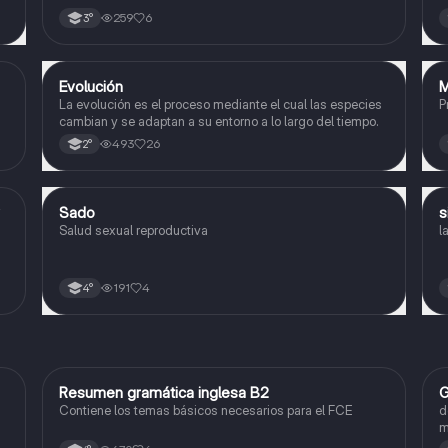
e
259
6
3°
y
Evolución
M
Biología
La evolución es el proceso mediante el cual las especies
P
cambian y se adaptan a su entorno a lo largo del tiempo.
493
26
2°
Sado
s
Biología
Salud sexual reproductiva
l
191
4
4°
Resumen gramática inglesa B2
G
Inglés
Contiene los temas básicos necesarios para el FCE
d
m
e