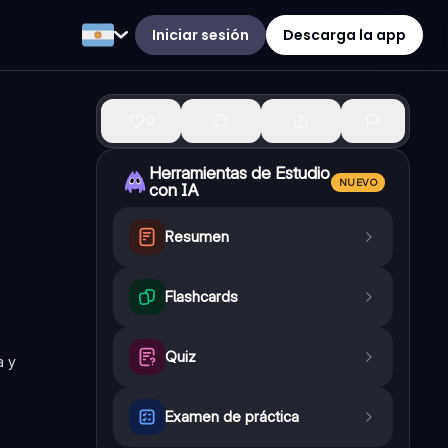
Iniciar sesión
Descarga la app
0
Herramientas de Estudio
NUEVO
con IA
Resumen
Flashcards
Quiz
a y
Examen de práctica