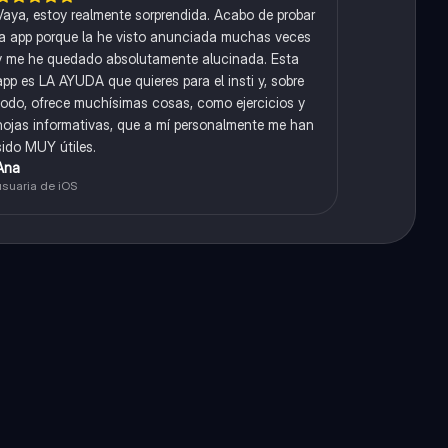
Vaya, estoy realmente sorprendida. Acabo de probar
la app porque la he visto anunciada muchas veces
y me he quedado absolutamente alucinada. Esta
app es LA AYUDA que quieres para el insti y, sobre
todo, ofrece muchísimas cosas, como ejercicios y
hojas informativas, que a mí personalmente me han
sido MUY útiles.
Ana
usuaria de iOS