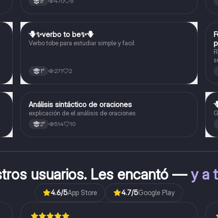
470
6
6°
r
🪻✨️verbo to be✨️🪻
F
Inglés
p
Verbo tobe para estudiar simple y facil
R
s
r
271
2
1°
g
f
Análisis sintáctico de oraciones

Lengua
explicación de el análisis de oraciones
G
514
10
2°
stros usuarios. Les encantó —
y a 
4.6
/5
App Store
4.7
/5
Google Play