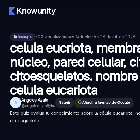
Knowunity
490
visualizaciones
·
Actualizado
23 de jul. de 2026
Biología
celula eucriota, membr
núcleo, pared celular, c
citoesqueletos. nombre 
celula eucariota
Angeles Ayala
A
Seguir
Añadir a fuentes de Google
@
angelesay_a8yha
Este quiz evalúa tu conocimiento sobre la célula eucariota, i
citoesqueleto.