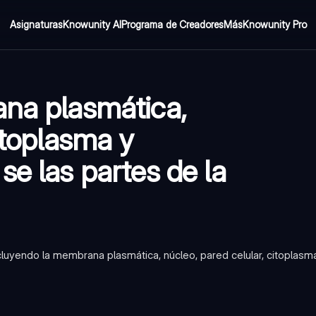
Asignaturas
Knowunity AI
Programa de Creadores
Más
Knowunity Pro
ana plasmática,
itoplasma y
se las partes de la
ncluyendo la membrana plasmática, núcleo, pared celular, citoplasm