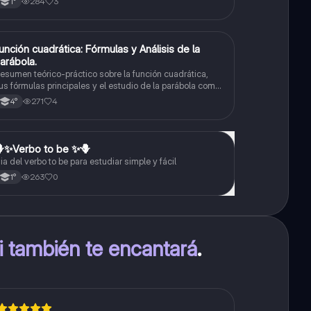
284
3
1°
elativa y absoluta
unción cuadrática: Fórmulas y Análisis de la
Matemáticas
arábola.
esumen teórico-práctico sobre la función cuadrática,
us fórmulas principales y el estudio de la parábola como
epresentación gráfica.Incluye desarrollo de la forma
271
4
4°
eneral, cálculo de raíces, vértice y elementos
undamentales para su interpretación
✨️Verbo to be ✨️🪻
Inglés
ia del verbo to be para estudiar simple y fácil
263
0
1°
ti también te encantará
.