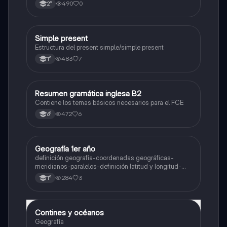
núcleo, pared celular, citoplasma y citoesqueleto.
490
0
2°
Simple present
Inglés
Estructura del present simple/simple present
483
7
1°
Resumen gramática inglesa B2
Inglés
Contiene los temas básicos necesarios para el FCE
472
6
6°
Geografía 1er año
Geografía
definición geografía-coordenadas geográficas-
meridianos-paralelos-definición latitud y longitud-
elementos del mapa-definición mapa-localización
284
3
1°
relativa y absoluta
Contines y océanos
Geografía
Geografía