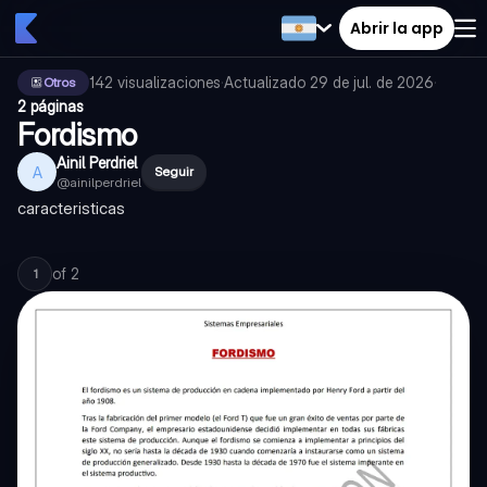
Abrir la app
142
visualizaciones
·
Actualizado
29 de jul. de 2026
·
Otros
2 páginas
Fordismo
Ainil Perdriel
A
Seguir
@
ainilperdriel
caracteristicas
of
2
1