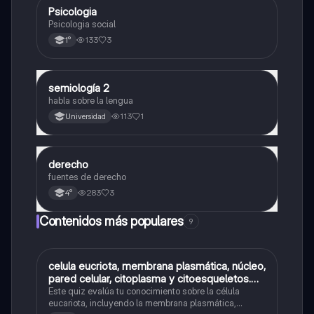
Psicologia
Otros
Psicologia social
133
3
1°
semiología 2
Otros
habla sobre la lengua
113
1
Universidad
derecho
Otros
fuentes de derecho
283
3
4°
Contenidos más populares
9
C
celula eucriota, membrana plasmática, núcleo,
Biología
pared celular, citoplasma y citoesqueletos.
nombre se las partes de la celula eucariota
Este quiz evalúa tu conocimiento sobre la célula
eucariota, incluyendo la membrana plasmática,