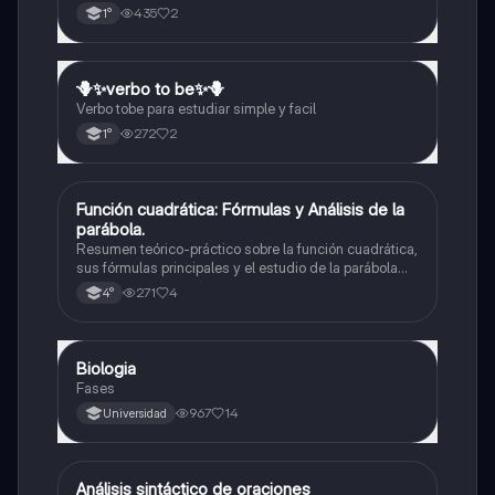
435
2
1°
🪻✨️verbo to be✨️🪻
Inglés
Verbo tobe para estudiar simple y facil
272
2
1°
Función cuadrática: Fórmulas y Análisis de la
Matemáticas
parábola.
Resumen teórico-práctico sobre la función cuadrática,
sus fórmulas principales y el estudio de la parábola
como representación gráfica.Incluye desarrollo de la
271
4
4°
forma general, cálculo de raíces, vértice y elementos
fundamentales para su interpretación
Biologia
Biología
Fases
967
14
Universidad
Análisis sintáctico de oraciones
Lengua