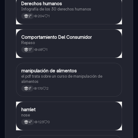
Derechos humanos
Otros
Infografía de los 30 derechos humanos
204
1
2°
Comportamiento Del Consumidor
Otros
Repaso
68
1
5°
manipulación de alimentos
Otros
el pdf trata sobre un curso de manipulación de
alimentos
176
2
6°
hamlet
Otros
nose
123
0
4°