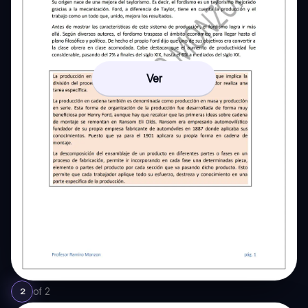
Ver
of
2
2