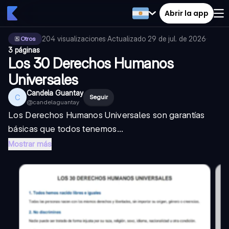
Abrir la app
204
visualizaciones
·
Actualizado
29 de jul. de 2026
·
Otros
3 páginas
Los 30 Derechos Humanos
Universales
Candela Guantay
C
Seguir
@
candelaguantay
Los Derechos Humanos Universales son garantías
básicas que todos tenemos...
Mostrar más