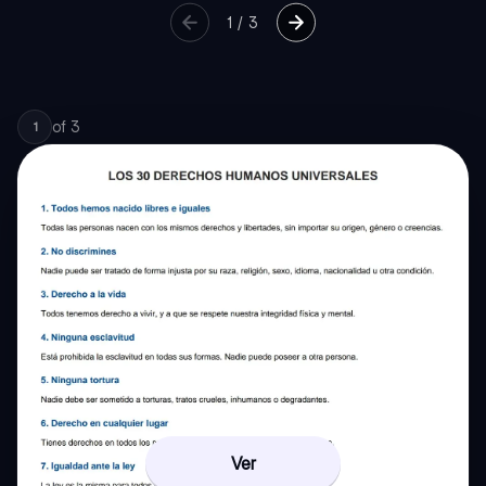
1
/
3
of
3
1
Ver