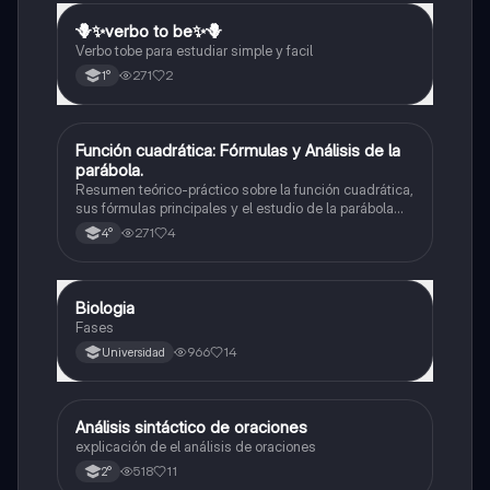
🪻✨️verbo to be✨️🪻
Inglés
Verbo tobe para estudiar simple y facil
271
2
1°
Función cuadrática: Fórmulas y Análisis de la
Matemáticas
parábola.
Resumen teórico-práctico sobre la función cuadrática,
sus fórmulas principales y el estudio de la parábola
como representación gráfica.Incluye desarrollo de la
271
4
4°
forma general, cálculo de raíces, vértice y elementos
fundamentales para su interpretación
Biologia
Biología
Fases
966
14
Universidad
Análisis sintáctico de oraciones
Lengua
explicación de el análisis de oraciones
518
11
2°