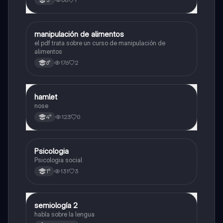
manipulación de alimentos
Otros
el pdf trata sobre un curso de manipulación de
alimentos
176
2
6°
hamlet
Otros
nose
123
0
4°
Psicologia
Otros
Psicologia social
131
3
1°
semiología 2
Otros
habla sobre la lengua