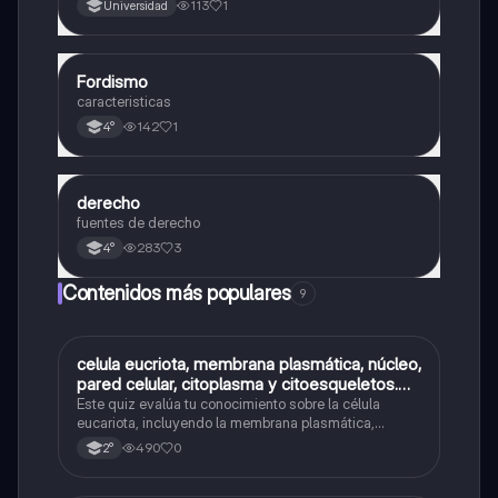
113
1
Universidad
Fordismo
Otros
caracteristicas
142
1
4°
derecho
Otros
fuentes de derecho
283
3
4°
Contenidos más populares
9
C
celula eucriota, membrana plasmática, núcleo,
Biología
pared celular, citoplasma y citoesqueletos.
nombre se las partes de la celula eucariota
Este quiz evalúa tu conocimiento sobre la célula
eucariota, incluyendo la membrana plasmática,
núcleo, pared celular, citoplasma y citoesqueleto.
490
0
2°