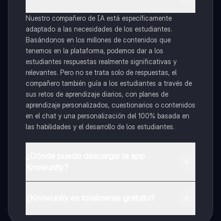
Nuestro compañero de IA está específicamente
adaptado a las necesidades de los estudiantes.
Basándonos en los millones de contenidos que
tenemos en la plataforma, podemos dar a los
estudiantes respuestas realmente significativas y
relevantes. Pero no se trata solo de respuestas, el
compañero también guía a los estudiantes a través de
sus retos de aprendizaje diarios, con planes de
aprendizaje personalizados, cuestionarios o contenidos
en el chat y una personalización del 100% basada en
las habilidades y el desarrollo de los estudiantes.
¿Dónde puedo descargar la app
Knowunity?
Puedes descargar la app en Google Play Store y Apple
App Store.
¿Knowunity es totalmente gratuito?
¡Sí lo es! Tienes acceso totalmente gratuito a todo el