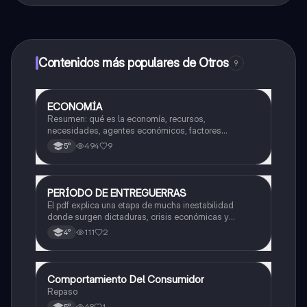
contenido de la app, puedes chatear con otros
alumnos y recibir ayuda inmeditamente. Puedes ganar
dinero utilizando la aplicación, que te permitirá acceder
a determinadas funciones.
Contenidos más populares de Otros
9
ECONOMÍA
Otros
Resumen: qué es la economía, recursos,
necesidades, agentes económicos, factores
productivos, oferta y demanda
494
9
5°
PERÍODO DE ENTREGUERRAS
Historia
El pdf explica una etapa de mucha inestabilidad
donde surgen dictaduras, crisis económicas y
tensiones que terminan provocando una guerra a nivel
111
2
4°
mundial. También analiza los cambios políticos y
sociales que ocurrieron en ese tiempo.
Comportamiento Del Consumidor
Otros
Repaso
68
1
5°