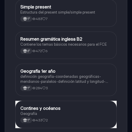
Simple present
Inglés
Estructura del present simple/simple present
483
7
1°
Resumen gramática inglesa B2
Inglés
Contiene los temas básicos necesarios para el FCE
472
6
6°
Geografía 1er año
Geografía
definición geografía-coordenadas geográficas-
meridianos-paralelos-definición latitud y longitud-
elementos del mapa-definición mapa-localización
284
3
1°
relativa y absoluta
Contines y océanos
Geografía
Geografía
433
2
1°