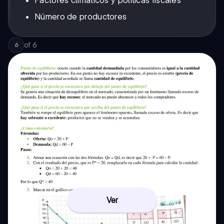
Número de productores
of
6
6
Ver