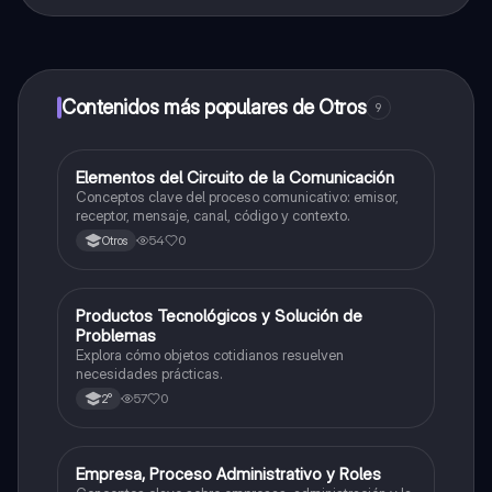
¡Sí lo es! Tienes acceso totalmente gratuito a todo el
contenido de la app, puedes chatear con otros
alumnos y recibir ayuda inmeditamente. Puedes ganar
dinero utilizando la aplicación, que te permitirá acceder
a determinadas funciones.
Contenidos más populares de Otros
9
E
Elementos del Circuito de la Comunicación
Otros
Conceptos clave del proceso comunicativo: emisor,
receptor, mensaje, canal, código y contexto.
54
0
Otros
P
Productos Tecnológicos y Solución de
Otros
Problemas
Explora cómo objetos cotidianos resuelven
necesidades prácticas.
57
0
2°
E
Empresa, Proceso Administrativo y Roles
Otros