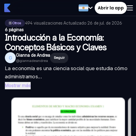
Abrir la app
494
visualizaciones
·
Actualizado
26 de jul. de 2026
·
Otros
6 páginas
Introducción a la Economía:
Conceptos Básicos y Claves
Gianna de Andrea
G
Seguir
@
giannadeandrea
La economía es una ciencia social que estudia cómo
administramos...
Mostrar más