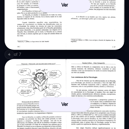
Ver
of
7
4
Ver