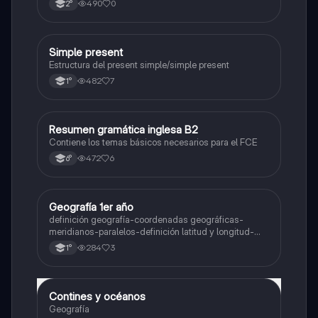
490
0
2°
Simple present
Inglés
Estructura del present simple/simple present
482
7
1°
Resumen gramática inglesa B2
Inglés
Contiene los temas básicos necesarios para el FCE
472
6
6°
Geografía 1er año
Geografía
definición geografía-coordenadas geográficas-
meridianos-paralelos-definición latitud y longitud-
elementos del mapa-definición mapa-localización
284
3
1°
relativa y absoluta
Contines y océanos
Geografía
Geografía