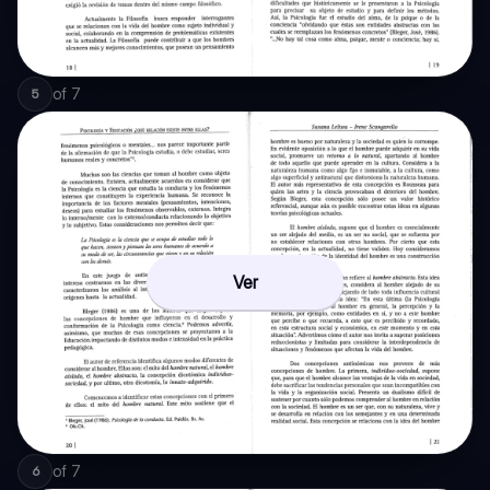
of
7
5
Ver
of
7
6