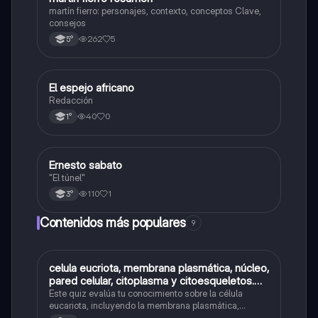
martín fierro: personajes, contexto, conceptos Clave,
consejos
262
5
5°
El espejo africano
Lengua
Redacción
40
0
1°
Ernesto sabato
Lengua
"El túnel"
110
1
3°
Contenidos más populares
9
C
celula eucriota, membrana plasmática, núcleo,
Biología
pared celular, citoplasma y citoesqueletos.
nombre se las partes de la celula eucariota
Este quiz evalúa tu conocimiento sobre la célula
eucariota, incluyendo la membrana plasmática,
núcleo, pared celular, citoplasma y citoesqueleto.