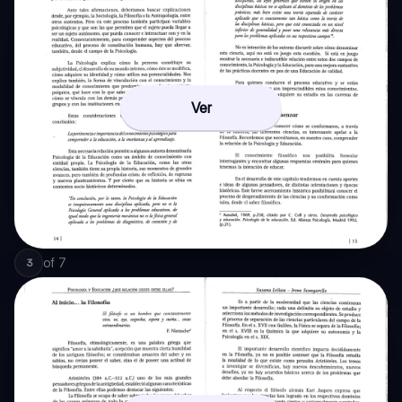
Ver
of
7
3