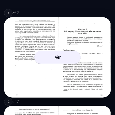
of
7
1
Ver
of
7
2