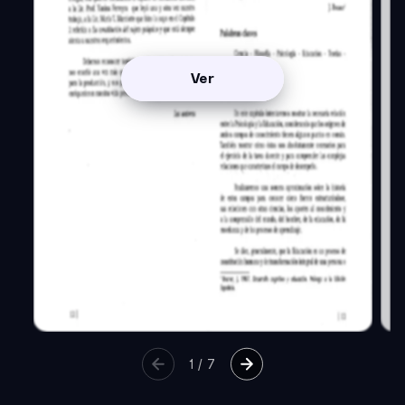
Ver
1
/
7