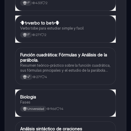
433
2
1°
🪻✨️verbo to be✨️🪻
Inglés
Verbo tobe para estudiar simple y facil
271
2
1°
Función cuadrática: Fórmulas y Análisis de la
Matemáticas
parábola.
Resumen teórico-práctico sobre la función cuadrática,
sus fórmulas principales y el estudio de la parábola
como representación gráfica.Incluye desarrollo de la
271
4
4°
forma general, cálculo de raíces, vértice y elementos
fundamentales para su interpretación
Biologia
Biología
Fases
966
14
Universidad
Análisis sintáctico de oraciones
Lengua