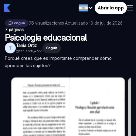
Abrir la app
95
visualizaciones
·
Actualizado
18 de jul. de 2026
·
Lengua
7 páginas
Psicología educacional
Tania Ortiz
T
Seguir
@
taniaorti_46rki
Porqué crees que es importante comprender cómo
aprenden los sujetos?