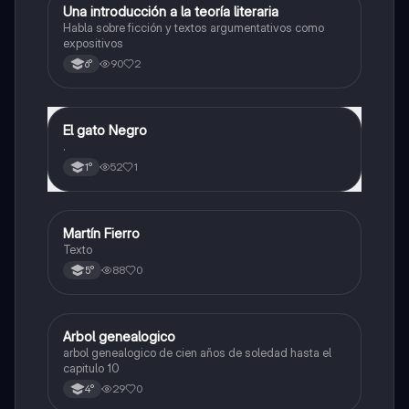
Una introducción a la teoría literaria
Lengua
Habla sobre ficción y textos argumentativos como
expositivos
90
2
6°
El gato Negro
Lengua
.
52
1
1°
Martín Fierro
Lengua
Texto
88
0
5°
Arbol genealogico
Lengua
arbol genealogico de cien años de soledad hasta el
capitulo 10
29
0
4°