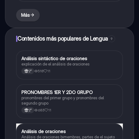
Más
Contenidos más populares de Lengua
9
Análisis sintáctico de oraciones
Lengua
explicación de el análisis de oraciones
518
11
2°
PRONOMBRES 1ER Y 2DO GRUPO
Lengua
pronombres del primer grupo y pronombres del
segundo grupo
683
11
2°
Análisis de oraciones
Lengua
Análisis de oraciones bimembres, partes de el sujeto