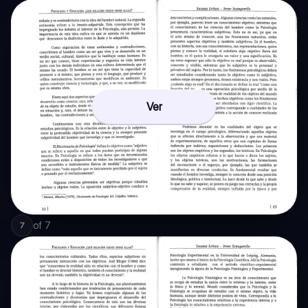
Ver
of
7
7