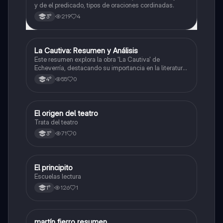
y de el predicado, tipos de oraciones cordinadas.
219
4
3°
La Cautiva: Resumen y Análisis
Lengua
Este resumen explora la obra 'La Cautiva' de
Echeverría, destacando su importancia en la literatura
argentina y su narrativa sobre el amor, el sufrimiento y
55
0
4°
la violencia en la frontera.
El origen del teatro
Lengua
Trata del teatro
71
0
3°
El principito
Lengua
Escuelas lectura
126
1
1°
martín fierro resumen
Lengua