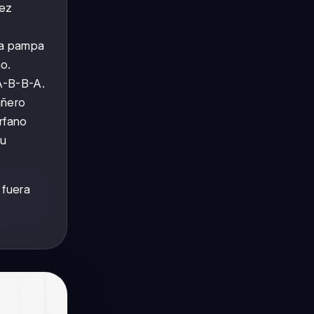
dez
 la pampa
ho.
-A-B-B-A.
añero
rfano
su
 fuera