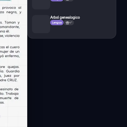
Arbol genealogico
Lengua
4°