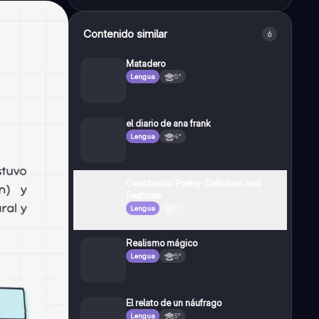
Contenido similar
6
Matadero
Lengua
5°
el diario de ana frank
Lengua
4°
Gauchesca Poetry: Definition and
Features
Lengua
6°
Realismo mágico
Lengua
5°
El relato de un náufrago
Lengua
3°