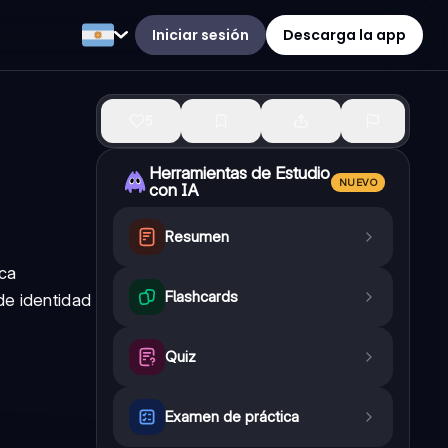
Iniciar sesión
Descarga la app
5
Herramientas de Estudio
NUEVO
con IA
Resumen
sca
Flashcards
de identidad
Quiz
Examen de práctica