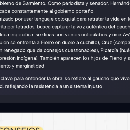
 gobierno de Sarmiento. Como periodista y senador, Hernán
iticaba constantemente al gobierno porteño.
erizado por usar lenguaje coloquial para retratar la vida en
ta por letrados, busca capturar la voz auténtica del gauc
ica específica: sextinas con versos octosílabos y rima A
uien se enfrenta a Fierro en duelo a cuchillo), Cruz (comp
(un renegado que da consejos cuestionables), Picardía (hué
opresión indígena). También aparecen los hijos de Fierro y 
iento y marginalidad.
lave para entender la obra: se refiere al gaucho que vive
, reflejando la resistencia a un sistema injusto.