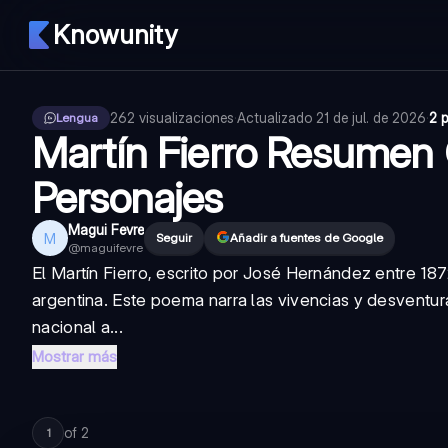
Knowunity
262
visualizaciones
·
Actualizado
21 de jul. de 2026
·
2 
Lengua
Martín Fierro Resumen
Personajes
Magui Fevre
M
Seguir
Añadir a fuentes de Google
@
maguifevre
El Martín Fierro, escrito por José Hernández entre 18
argentina. Este poema narra las vivencias y desventu
nacional a...
Mostrar más
of
2
1