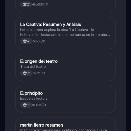
683
11
2°
La Cautiva: Resumen y Análisis
Lengua
Este resumen explora la obra 'La Cautiva' de
Echeverría, destacando su importancia en la literatura
argentina y su narrativa sobre el amor, el sufrimiento y
55
0
4°
la violencia en la frontera.
El origen del teatro
Lengua
Trata del teatro
71
0
3°
El principito
Lengua
Escuelas lectura
126
1
1°
martín fierro resumen
Lengua
martín fierro: personajes, contexto, conceptos Clave,