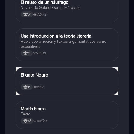
El relato de un náufrago
Lengua
Novela de Gabriel García Márquez
72
2
3°
Una introducción a la teoría literaria
Lengua
Habla sobre ficción y textos argumentativos como
expositivos
90
2
6°
El gato Negro
Lengua
.
52
1
1°
Martín Fierro
Lengua
Texto
88
0
5°