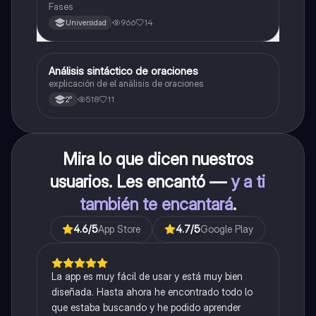
Fases
966
14
Universidad
Análisis sintáctico de oraciones
Lengua
explicación de el análisis de oraciones
518
11
2°
Mira lo que dicen nuestros
usuarios. Les encantó —
y a ti
también te encantará
.
4.6
/5
App Store
4.7
/5
Google Play
La app es muy fácil de usar y está muy bien
diseñada. Hasta ahora he encontrado todo lo
que estaba buscando y he podido aprender