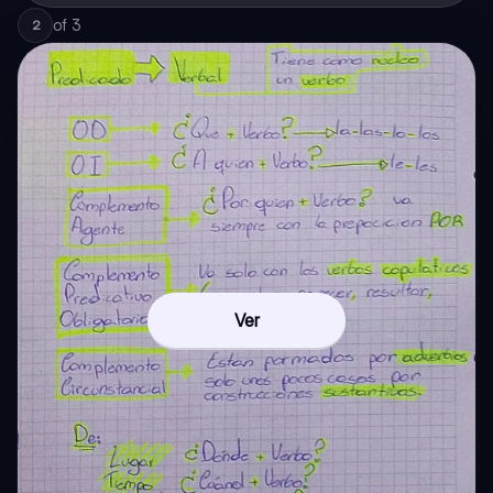
of
3
2
Ver