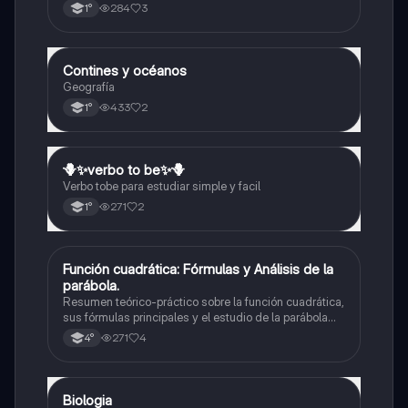
elementos del mapa-definición mapa-localización
284
3
1°
relativa y absoluta
Contines y océanos
Geografía
Geografía
433
2
1°
🪻✨️verbo to be✨️🪻
Inglés
Verbo tobe para estudiar simple y facil
271
2
1°
Función cuadrática: Fórmulas y Análisis de la
Matemáticas
parábola.
Resumen teórico-práctico sobre la función cuadrática,
sus fórmulas principales y el estudio de la parábola
como representación gráfica.Incluye desarrollo de la
271
4
4°
forma general, cálculo de raíces, vértice y elementos
fundamentales para su interpretación
Biologia
Biología