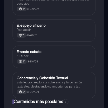
consejos
262
5
5°
El espejo africano
Lengua
Redacción
40
0
1°
Ernesto sabato
Lengua
"El túnel"
110
1
3°
Coherencia y Cohesión Textual
Lengua
Esta lección explora la coherencia y la cohesión
textuales, destacando su importancia para la
comprensión y la correcta escritura de textos.
209
1
3°
Contenidos más populares
9