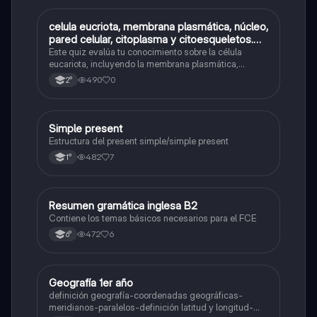
C
celula eucriota, membrana plasmática, núcleo,
Biología
pared celular, citoplasma y citoesqueletos.
nombre se las partes de la celula eucariota
Este quiz evalúa tu conocimiento sobre la célula
eucariota, incluyendo la membrana plasmática,
núcleo, pared celular, citoplasma y citoesqueleto.
490
0
2°
Simple present
Inglés
Estructura del present simple/simple present
482
7
1°
Resumen gramática inglesa B2
Inglés
Contiene los temas básicos necesarios para el FCE
472
6
6°
Geografía 1er año
Geografía
definición geografía-coordenadas geográficas-
meridianos-paralelos-definición latitud y longitud-