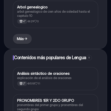
Arbol genealogico
Lengua
arbol genealogico de cien años de soledad hasta el
capitulo 10
29
0
4°
Más
Contenidos más populares de Lengua
9
Análisis sintáctico de oraciones
Lengua
explicación de el análisis de oraciones
518
11
2°
PRONOMBRES 1ER Y 2DO GRUPO
Lengua
pronombres del primer grupo y pronombres del
segundo grupo