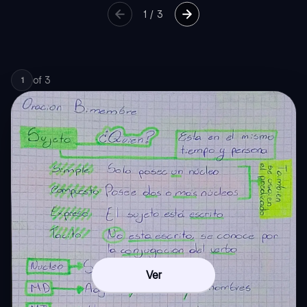
1
/
3
of
3
1
Ver