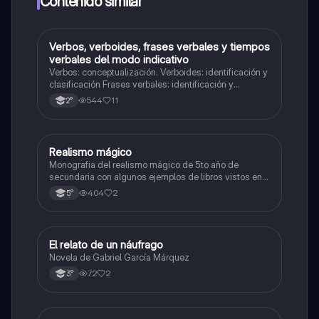
Contenido similar
Verbos, verboides, frases verbales y tiempos
Lengua
verbales del modo indicativo
Verbos: conceptualización. Verboides: identificación y
clasificación Frases verbales: identificación y
clasificación. tiempos verbales del modo indicativo.
544
11
2°
Uso y estructura.
Realismo mágico
Lengua
Monografia del realismo mágico de 5to año de
secundaria con algunos ejemplos de libros vistos en
el periodo de clases durante el ciclo lectivo, espero
404
2
5°
que les sirva esta información la saque de Google,
gracias por su tiempo...........................
El relato de un náufrago
Lengua
Novela de Gabriel García Márquez
72
2
3°