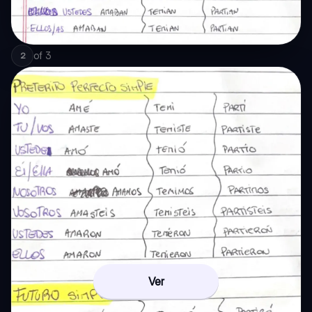
of
3
2
Ver