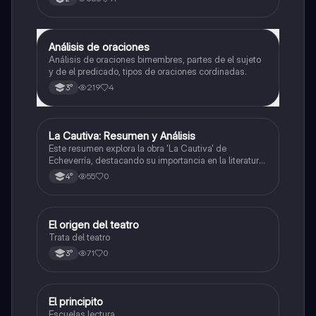
Análisis de oraciones
Lengua
Análisis de oraciones bimembres, partes de el sujeto
y de el predicado, tipos de oraciones cordinadas.
219
4
3°
La Cautiva: Resumen y Análisis
Lengua
Este resumen explora la obra 'La Cautiva' de
Echeverría, destacando su importancia en la literatura
argentina y su narrativa sobre el amor, el sufrimiento y
55
0
4°
la violencia en la frontera.
El origen del teatro
Lengua
Trata del teatro
71
0
3°
El principito
Lengua
Escuelas lectura