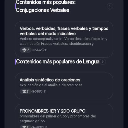
Contenidos más populares:
1
Conjugaciones Verbales
Verbos, verboides, frases verbales y tiempos
Lengua
verbales del modo indicativo
Verbos: conceptualización. Verboides: identificación y
clasificación Frases verbales: identificación y
clasificación. tiempos verbales del modo indicativo.
544
11
2°
Uso y estructura.
Contenidos más populares de Lengua
9
Análisis sintáctico de oraciones
Lengua
explicación de el análisis de oraciones
518
11
2°
PRONOMBRES 1ER Y 2DO GRUPO
Lengua
pronombres del primer grupo y pronombres del
segundo grupo
683
11
2°