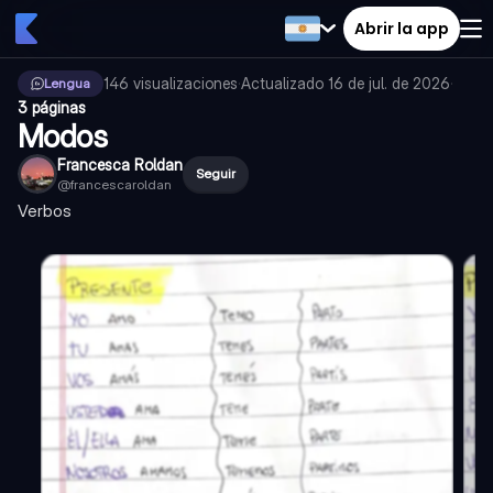
Abrir la app
146
visualizaciones
·
Actualizado
16 de jul. de 2026
·
Lengua
3 páginas
Modos
Francesca Roldan
Seguir
@
francescaroldan
Verbos