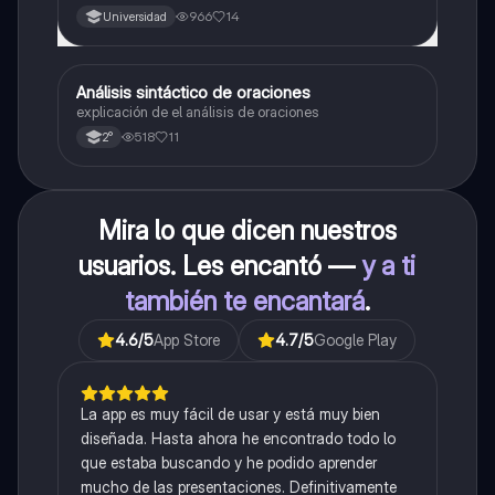
966
14
Universidad
Análisis sintáctico de oraciones
Lengua
explicación de el análisis de oraciones
518
11
2°
Mira lo que dicen nuestros
usuarios. Les encantó —
y a ti
también te encantará
.
4.6
/5
App Store
4.7
/5
Google Play
La app es muy fácil de usar y está muy bien
diseñada. Hasta ahora he encontrado todo lo
que estaba buscando y he podido aprender
mucho de las presentaciones. Definitivamente