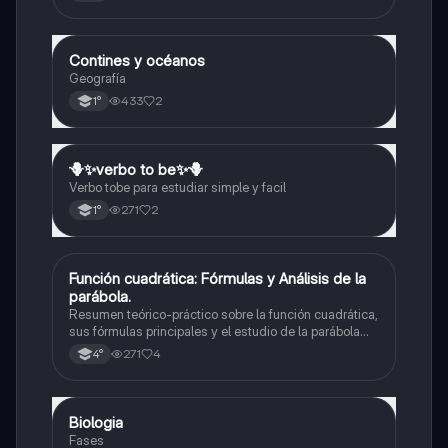
relativa y absoluta
Contines y océanos
Geografía
Geografía
433
2
1°
🪻✨️verbo to be✨️🪻
Inglés
Verbo tobe para estudiar simple y facil
271
2
1°
Función cuadrática: Fórmulas y Análisis de la
Matemáticas
parábola.
Resumen teórico-práctico sobre la función cuadrática,
sus fórmulas principales y el estudio de la parábola
como representación gráfica.Incluye desarrollo de la
271
4
4°
forma general, cálculo de raíces, vértice y elementos
fundamentales para su interpretación
Biologia
Biología
Fases