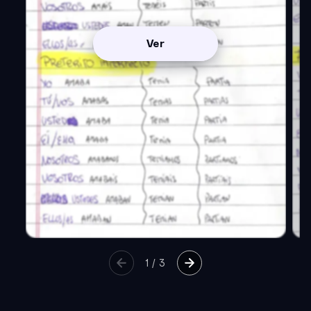
Ver
1
/
3