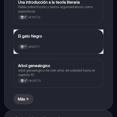
Una introducción a la teoría literaria
Lengua
Habla sobre ficción y textos argumentativos como
expositivos
90
2
6°
El gato Negro
Lengua
.
52
1
1°
Arbol genealogico
Lengua
arbol genealogico de cien años de soledad hasta el
capitulo 10
29
0
4°
Más