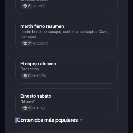
126
1
1°
martín fierro resumen
Lengua
martín fierro: personajes, contexto, conceptos Clave,
consejos
262
5
5°
El espejo africano
Lengua
Redacción
40
0
1°
Ernesto sabato
Lengua
"El túnel"
110
1
3°
Contenidos más populares
9