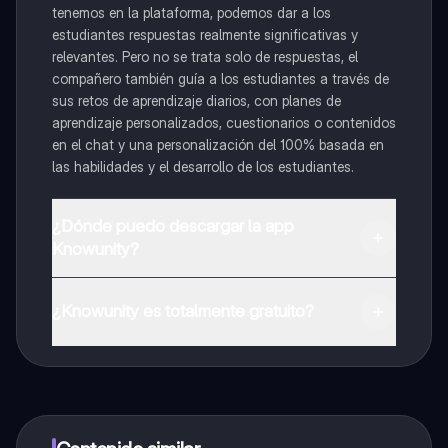
tenemos en la plataforma, podemos dar a los
estudiantes respuestas realmente significativas y
relevantes. Pero no se trata solo de respuestas, el
compañero también guía a los estudiantes a través de
sus retos de aprendizaje diarios, con planes de
aprendizaje personalizados, cuestionarios o contenidos
en el chat y una personalización del 100% basada en
las habilidades y el desarrollo de los estudiantes.
¿Dónde puedo descargar la app
Knowunity?
Puedes descargar la app en Google Play Store y Apple
App Store.
¿Knowunity es totalmente gratuito?
¡Sí lo es! Tienes acceso totalmente gratuito a todo el
contenido de la app, puedes chatear con otros
alumnos y recibir ayuda inmeditamente. Puedes ganar
dinero utilizando la aplicación, que te permitirá acceder
a determinadas funciones.