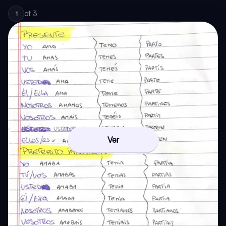
of
3
1
Ver