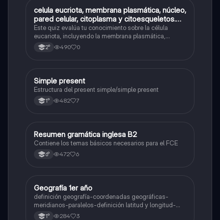
C
celula eucriota, membrana plasmática, núcleo,
Biología
pared celular, citoplasma y citoesqueletos.
nombre se las partes de la celula eucariota
Este quiz evalúa tu conocimiento sobre la célula
eucariota, incluyendo la membrana plasmática,
núcleo, pared celular, citoplasma y citoesqueleto.
490
0
2°
Simple present
Inglés
Estructura del present simple/simple present
482
7
1°
Resumen gramática inglesa B2
Inglés
Contiene los temas básicos necesarios para el FCE
472
6
6°
Geografía 1er año
Geografía
definición geografía-coordenadas geográficas-
meridianos-paralelos-definición latitud y longitud-
elementos del mapa-definición mapa-localización
284
3
1°