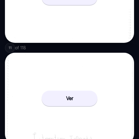
of
118
11
Ver