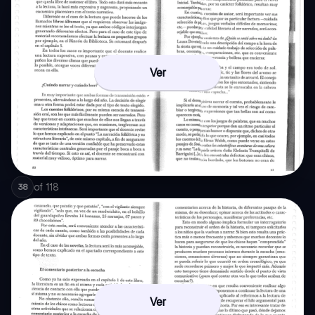
Ver
of
118
38
Ver