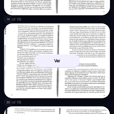
of
118
19
Ver
of
118
20