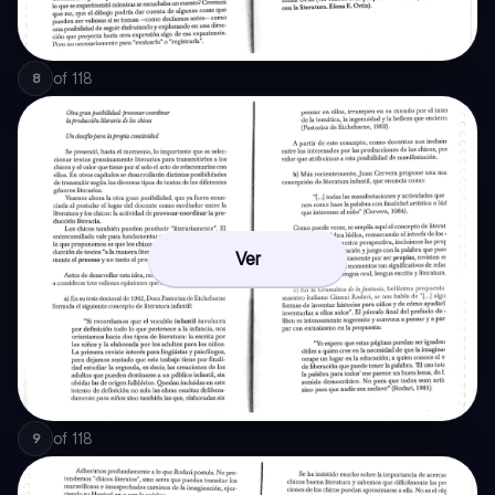
of
118
8
Ver
of
118
9