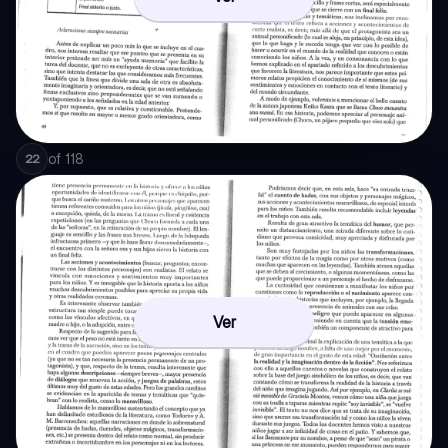
of
118
22
Ver