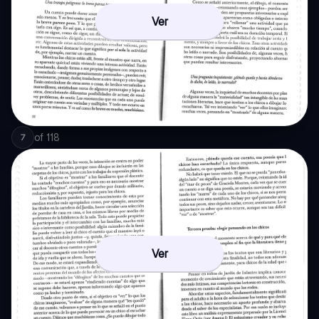
Ver
of
118
7
Ver