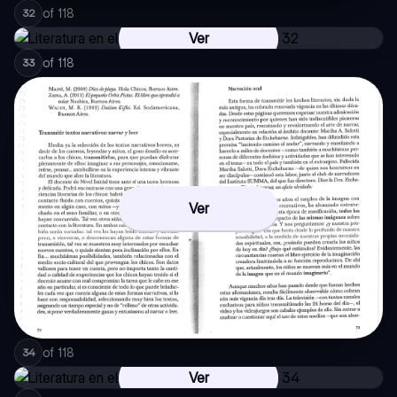
of
118
32
Ver
of
118
33
Ver
of
118
34
Ver