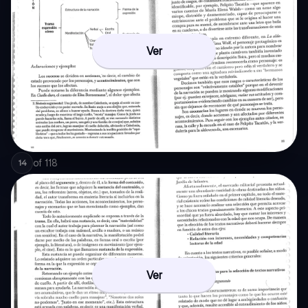
Ver
of
118
14
Ver