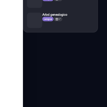
Arbol genealogico
Lengua
4°