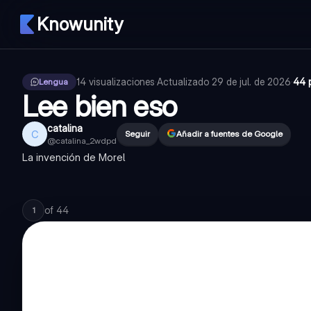
Knowunity
14
visualizaciones
·
Actualizado
29 de jul. de 2026
·
44 
Lengua
Lee bien eso
catalina
C
Seguir
Añadir a fuentes de Google
@
catalina_2wdpd
La invención de Morel
of
44
1