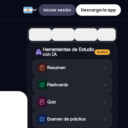
Iniciar sesión
Descarga la app
1
Herramientas de Estudio
NUEVO
con IA
Resumen
Flashcards
Quiz
Examen de práctica