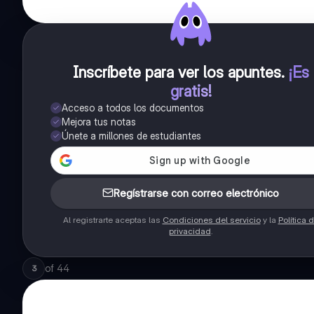
Inscríbete para ver los apuntes
.
¡Es
gratis!
Acceso a todos los documentos
Mejora tus notas
Únete a millones de estudiantes
Regístrarse con correo electrónico
Al registrarte aceptas las
Condiciones del servicio
y la
Política 
privacidad
.
of
44
3