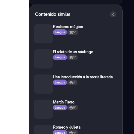
Contenido similar
6
Realismo mágico
Lengua
5°
El relato de un náufrago
Lengua
3°
Una introducción a la teoría literaria
Lengua
6°
Martín Fierro
Lengua
5°
Romeo y Julieta
Lengua
4°