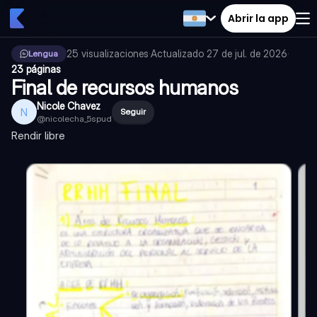
Abrir la app
25
visualizaciones
·
Actualizado
27 de jul. de 2026
·
Lengua
23 páginas
Final de recursos humanos
Nicole Chavez
N
Seguir
@
nicolecha_5spud
Rendir libre