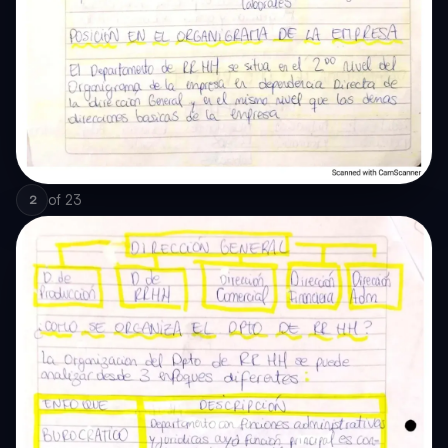
of
23
2