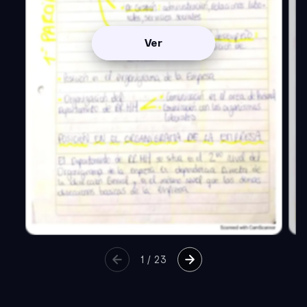
Ver
1
/
23