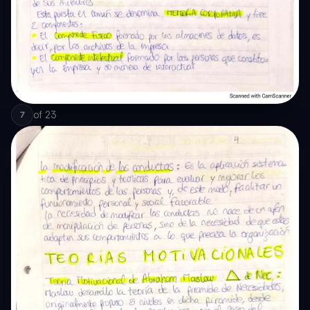
of
23
7