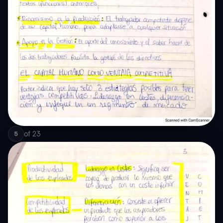
of
23
5