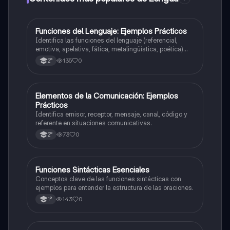
F
Funciones del Lenguaje: Ejemplos Prácticos
Lengua
Identifica las funciones del lenguaje (referencial,
emotiva, apelativa, fática, metalingüística, poética)
con ejemplos.
135
0
2°
E
Elementos de la Comunicación: Ejemplos
Lengua
Prácticos
Identifica emisor, receptor, mensaje, canal, código y
referente en situaciones comunicativas.
73
0
2°
F
Funciones Sintácticas Esenciales
Lengua
Conceptos clave de las funciones sintácticas con
ejemplos para entender la estructura de las oraciones.
143
0
1°