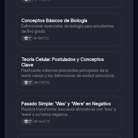
C
Conceptos Básicos de Biología
Biología
Definiciones esenciales de biología para estudiantes
de 8vo grado.
159
0
1°
T
Teoría Celular: Postulados y Conceptos
Biología
Clave
Flashcards sobre los postulados principales de la
teoría celular y las definiciones de unidad estructural
y funcional.
173
0
3°
P
Pasado Simple: 'Was' y 'Were' en Negativo
Inglés
Practica transformar oraciones afirmativas con 'was' y
'were' a su forma negativa.
146
0
2°