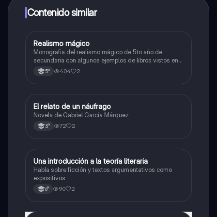
a determinadas funciones.
Contenido similar
Realismo mágico
Lengua
Monografia del realismo mágico de 5to año de
secundaria con algunos ejemplos de libros vistos en
el periodo de clases durante el ciclo lectivo, espero
404
2
5°
que les sirva esta información la saque de Google,
gracias por su tiempo...........................
El relato de un náufrago
Lengua
Novela de Gabriel García Márquez
72
2
3°
Una introducción a la teoría literaria
Lengua
Habla sobre ficción y textos argumentativos como
expositivos
90
2
6°