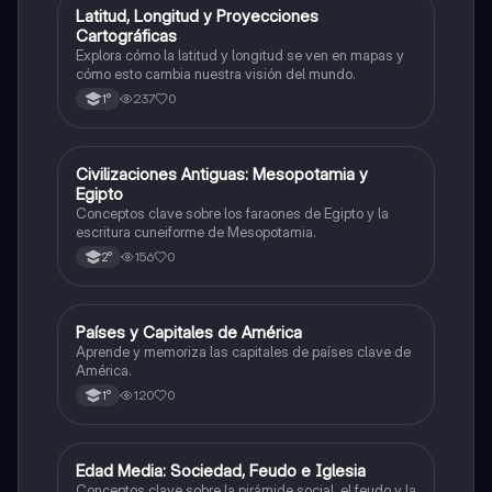
L
Latitud, Longitud y Proyecciones
Geografía
Cartográficas
Explora cómo la latitud y longitud se ven en mapas y
cómo esto cambia nuestra visión del mundo.
237
0
1°
C
Civilizaciones Antiguas: Mesopotamia y
Historia
Egipto
Conceptos clave sobre los faraones de Egipto y la
escritura cuneiforme de Mesopotamia.
156
0
2°
P
Países y Capitales de América
Geografía
Aprende y memoriza las capitales de países clave de
América.
120
0
1°
E
Edad Media: Sociedad, Feudo e Iglesia
Historia
Conceptos clave sobre la pirámide social, el feudo y la