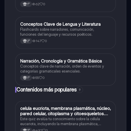
62
0
1°
C
Conceptos Clave de Lengua y Literatura
Lengua
Flashcards sobre narradores, comunicación,
funciones del lenguaje y recursos poéticos.
147
0
2°
N
Narración, Cronología y Gramática Básica
Lengua
Conceptos clave de narración, orden de eventos y
categorías gramaticales esenciales.
55
0
1°
Contenidos más populares
9
C
celula eucriota, membrana plasmática, núcleo,
Biología
pared celular, citoplasma y citoesqueletos.
nombre se las partes de la celula eucariota
Este quiz evalúa tu conocimiento sobre la célula
eucariota, incluyendo la membrana plasmática,
núcleo, pared celular, citoplasma y citoesqueleto.
492
0
2°