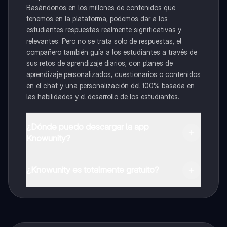
Basándonos en los millones de contenidos que
tenemos en la plataforma, podemos dar a los
estudiantes respuestas realmente significativas y
relevantes. Pero no se trata solo de respuestas, el
compañero también guía a los estudiantes a través de
sus retos de aprendizaje diarios, con planes de
aprendizaje personalizados, cuestionarios o contenidos
en el chat y una personalización del 100% basada en
las habilidades y el desarrollo de los estudiantes.
¿Dónde puedo descargar la app
Knowunity?
Puedes descargar la app en Google Play Store y Apple
App Store.
¿Knowunity es totalmente gratuito?
¡Sí lo es! Tienes acceso totalmente gratuito a todo el
contenido de la app, puedes chatear con otros
alumnos y recibir ayuda inmeditamente. Puedes ganar
dinero utilizando la aplicación, que te permitirá acceder