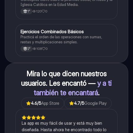
Iglesia Católica en la Edad Media.
120
0
1°
E
Ejercicios Combinados Básicos
Matemáticas
Practicá el orden de las operaciones con sumas,
restas y multiplicaciones simples.
108
0
2°
Mira lo que dicen nuestros
usuarios. Les encantó —
y a ti
también te encantará
.
4.6
/5
App Store
4.7
/5
Google Play
La app es muy fácil de usar y está muy bien
diseñada. Hasta ahora he encontrado todo lo