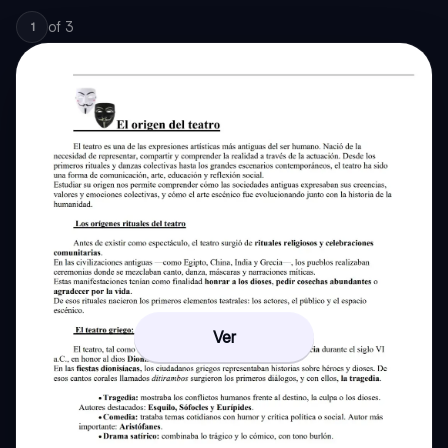
of
3
1
Ver