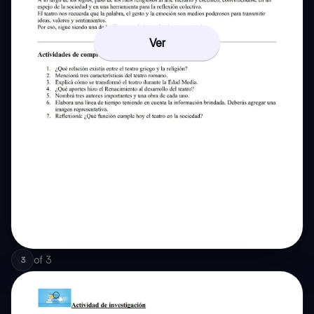
Ver
of
3
3