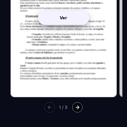
Ver
1
/
3