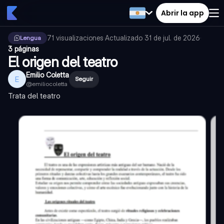
Abrir la app
71
visualizaciones
·
Actualizado
31 de jul. de 2026
·
Lengua
3 páginas
El origen del teatro
Emilio Coletta
E
Seguir
@
emiliocoletta
Trata del teatro