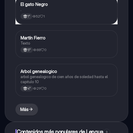
El gato Negro
Lengua
.
52
1
1°
Martín Fierro
Lengua
Texto
88
0
5°
Arbol genealogico
Lengua
arbol genealogico de cien años de soledad hasta el
capitulo 10
29
0
4°
Más
Contenidos más populares de Lengua
9