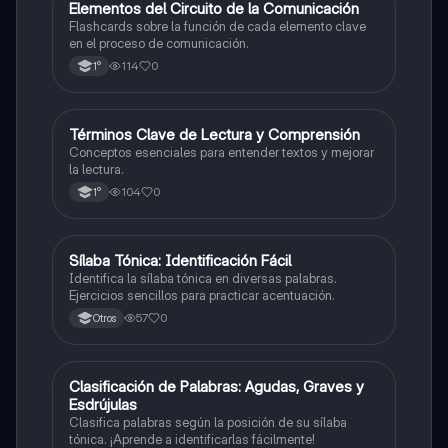
E
Elementos del Circuito de la Comunicación
Lengua
Flashcards sobre la función de cada elemento clave
en el proceso de comunicación.
114
0
1°
T
Términos Clave de Lectura y Comprensión
Lengua
Conceptos esenciales para entender textos y mejorar
la lectura.
104
0
1°
S
Sílaba Tónica: Identificación Fácil
Lengua
Identifica la sílaba tónica en diversas palabras.
Ejercicios sencillos para practicar acentuación.
57
0
Otros
C
Clasificación de Palabras: Agudas, Graves y
Lengua
Esdrújulas
Clasifica palabras según la posición de su sílaba
tónica. ¡Aprende a identificarlas fácilmente!