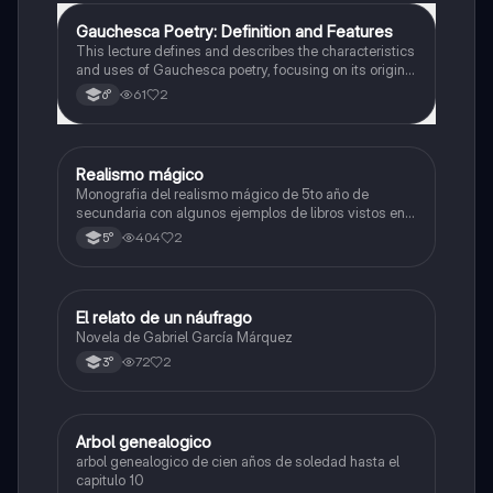
Gauchesca Poetry: Definition and Features
Lengua
This lecture defines and describes the characteristics
and uses of Gauchesca poetry, focusing on its origins,
representation of the gaucho, and its oral and popular
61
2
6°
style.
Realismo mágico
Lengua
Monografia del realismo mágico de 5to año de
secundaria con algunos ejemplos de libros vistos en
el periodo de clases durante el ciclo lectivo, espero
404
2
5°
que les sirva esta información la saque de Google,
gracias por su tiempo...........................
El relato de un náufrago
Lengua
Novela de Gabriel García Márquez
72
2
3°
Arbol genealogico
Lengua
arbol genealogico de cien años de soledad hasta el
capitulo 10