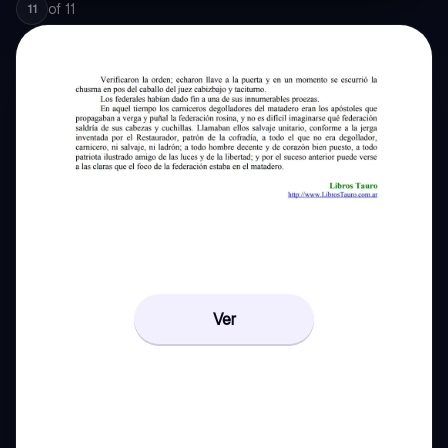
of
11
11
Ver