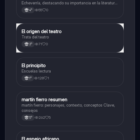
Echeverría, destacando su importancia en la literatura
argentina y su narrativa sobre el amor, el sufrimiento y
55
0
4°
la violencia en la frontera.
El origen del teatro
Lengua
Trata del teatro
71
0
3°
El principito
Lengua
Escuelas lectura
128
1
1°
martín fierro resumen
Lengua
martín fierro: personajes, contexto, conceptos Clave,
consejos
262
5
5°
El espejo africano
Lengua