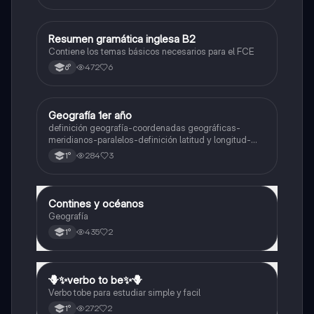
Resumen gramática inglesa B2
Inglés
Contiene los temas básicos necesarios para el FCE
472
6
6°
Geografía 1er año
Geografía
definición geografía-coordenadas geográficas-
meridianos-paralelos-definición latitud y longitud-
elementos del mapa-definición mapa-localización
284
3
1°
relativa y absoluta
Contines y océanos
Geografía
Geografía
435
2
1°
🪻✨️verbo to be✨️🪻
Inglés
Verbo tobe para estudiar simple y facil
272
2
1°