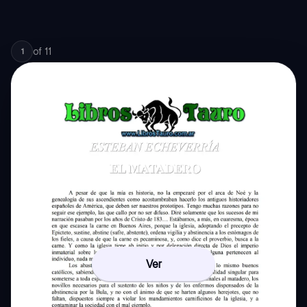
of
11
1
Ver