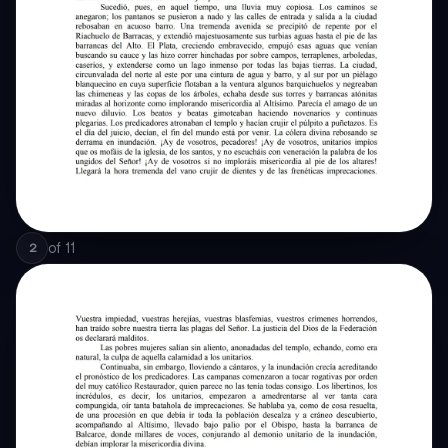
of
11
2