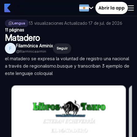
Abrir la app
13
visualizaciones
·
Actualizado
17 de jul. de 2026
·
Lengua
11 páginas
Matadero
Filarmónica Arminix
F
Seguir
@
filarmnicaarmin
el matadero se expresa la voluntad de registro una nacional
a través de regionalismo.busque y transcriban 3 ejemplo de
este lenguaje coloquial