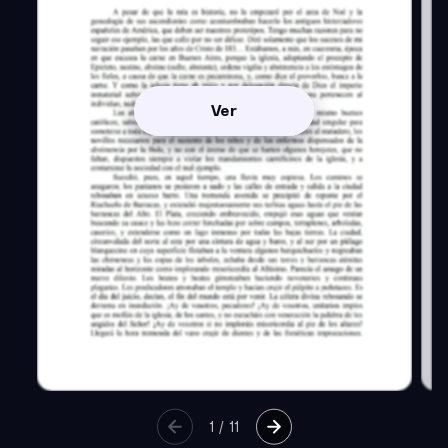
Ver
1
/
11