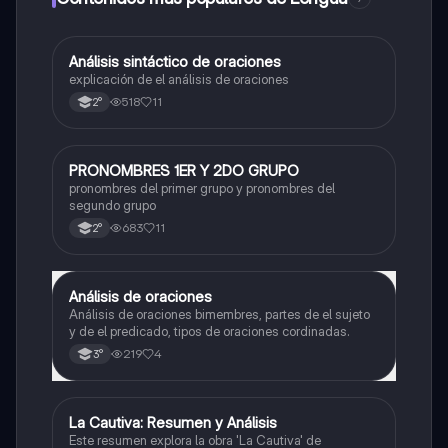
Análisis sintáctico de oraciones
Lengua
explicación de el análisis de oraciones
518
11
2°
PRONOMBRES 1ER Y 2DO GRUPO
Lengua
pronombres del primer grupo y pronombres del
segundo grupo
683
11
2°
Análisis de oraciones
Lengua
Análisis de oraciones bimembres, partes de el sujeto
y de el predicado, tipos de oraciones cordinadas.
219
4
3°
La Cautiva: Resumen y Análisis
Lengua
Este resumen explora la obra 'La Cautiva' de