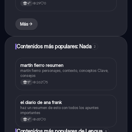
29
0
4°
Más
Contenidos más populares: Nada
2
martín fierro resumen
Lengua
martín fierro: personajes, contexto, conceptos Clave,
consejos
262
5
5°
el diario de ana frank
Lengua
haz un resumen de esto con todos los apuntes
importantes
65
0
4°
Contenidos más populares de Lengua
9