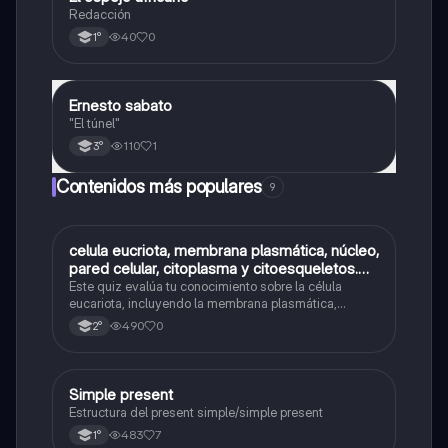
Redacción
40
0
1°
Ernesto sabato
Lengua
"El túnel"
110
1
3°
Contenidos más populares
9
C
celula eucriota, membrana plasmática, núcleo,
Biología
pared celular, citoplasma y citoesqueletos.
nombre se las partes de la celula eucariota
Este quiz evalúa tu conocimiento sobre la célula
eucariota, incluyendo la membrana plasmática,
núcleo, pared celular, citoplasma y citoesqueleto.
490
0
2°
Simple present
Inglés
Estructura del present simple/simple present
483
7
1°