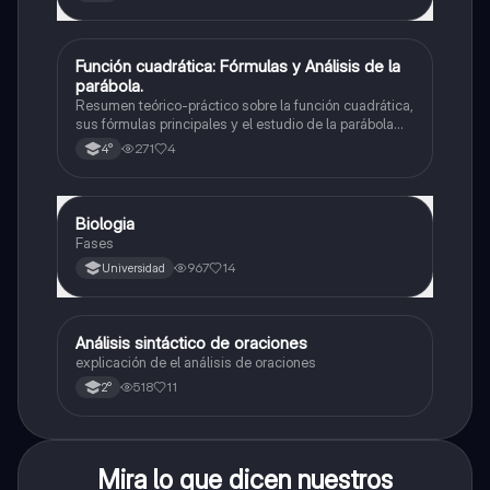
Función cuadrática: Fórmulas y Análisis de la
Matemáticas
parábola.
Resumen teórico-práctico sobre la función cuadrática,
sus fórmulas principales y el estudio de la parábola
como representación gráfica.Incluye desarrollo de la
271
4
4°
forma general, cálculo de raíces, vértice y elementos
fundamentales para su interpretación
Biologia
Biología
Fases
967
14
Universidad
Análisis sintáctico de oraciones
Lengua
explicación de el análisis de oraciones
518
11
2°
Mira lo que dicen nuestros