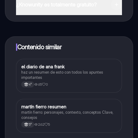
App Store.
¿Knowunity es totalmente gratuito?
¡Sí lo es! Tienes acceso totalmente gratuito a todo el
contenido de la app, puedes chatear con otros
alumnos y recibir ayuda inmeditamente. Puedes ganar
dinero utilizando la aplicación, que te permitirá acceder
a determinadas funciones.
Contenido similar
el diario de ana frank
Lengua
haz un resumen de esto con todos los apuntes
importantes
65
0
4°
martín fierro resumen
Lengua
martín fierro: personajes, contexto, conceptos Clave,
consejos
262
5
5°