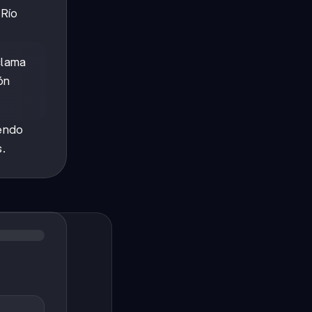
(Río
clama
ón
iendo
s.