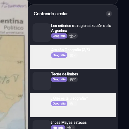
Contenido similar
6
Los criterios de regionalización de la
Argentina
Geografía
3°
4to año Geografía (3/3)
Geografía
3°
Teoría de limites
Geografía
3°
¿Qué es la Geografía?
Geografía
1°
Incas Mayas aztecas
Historia
1°