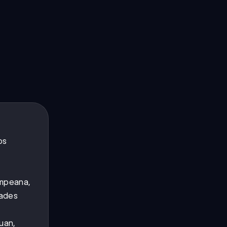
os
ampeana,
dades
uan,