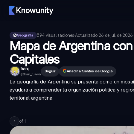
Knowunity
594
visualizaciones
·
Actualizado
26 de jul. de 2026
·
Geografía
Mapa de Argentina con 
Capitales
fran;
Seguir
Añadir a fuentes de Google
@
fran_fu4yn
La geografía de Argentina se presenta como un mosaic
ayudará a comprender la organización política y regio
territorial argentina.
of
1
1