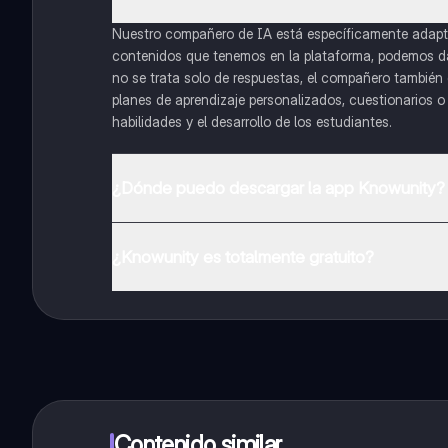
Nuestro compañero de IA está específicamente adapta
contenidos que tenemos en la plataforma, podemos dar 
no se trata solo de respuestas, el compañero también g
planes de aprendizaje personalizados, cuestionarios 
habilidades y el desarrollo de los estudiantes.
¿Dónde puedo descargar la app Knowunity?
Puedes descargar la app en Google Play Store y Apple
¿Knowunity es totalmente gratuito?
¡Sí lo es! Tienes acceso totalmente gratuito a todo e
inmeditamente. Puedes ganar dinero utilizando la apli
Contenido similar