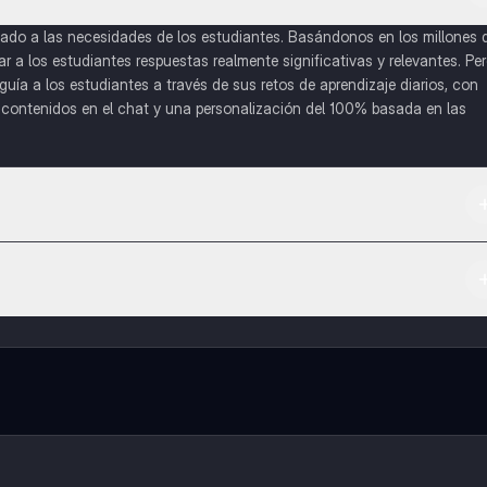
do a las necesidades de los estudiantes. Basándonos en los millones 
a los estudiantes respuestas realmente significativas y relevantes. Pe
uía a los estudiantes a través de sus retos de aprendizaje diarios, con
o contenidos en el chat y una personalización del 100% basada en las
 App Store.
l contenido de la app, puedes chatear con otros alumnos y recibir ayuda
cación, que te permitirá acceder a determinadas funciones.