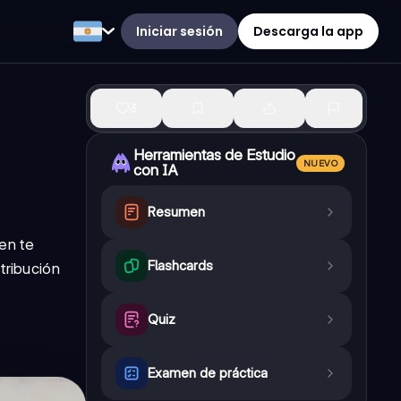
Iniciar sesión
Descarga la app
3
Herramientas de Estudio
NUEVO
con IA
Resumen
en te
Flashcards
tribución
Quiz
Examen de práctica