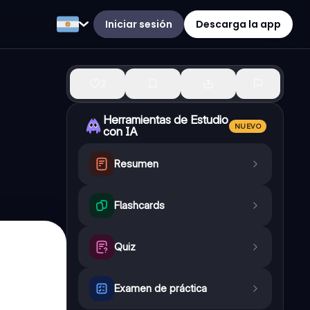
Iniciar sesión
Descarga la app
2
Herramientas de Estudio
NUEVO
con IA
Resumen
Flashcards
Quiz
Examen de práctica