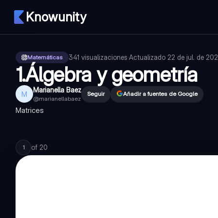
Knowunity
341
visualizaciones
·
Actualizado
22 de jul. de 20
Matemáticas
1.Álgebra y geometría
Marianella Baez
M
Seguir
Añadir a fuentes de Google
@
marianellabaez
Matrices
of
20
1