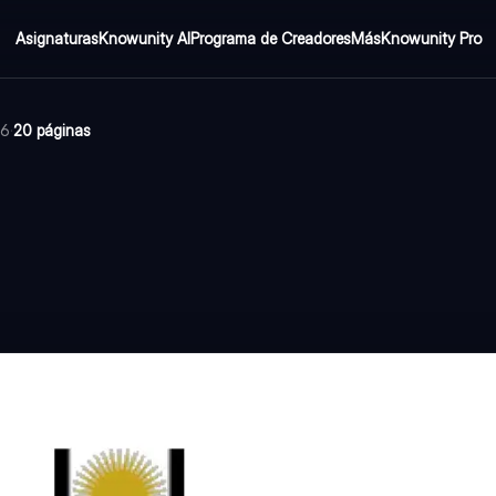
Asignaturas
Knowunity AI
Programa de Creadores
Más
Knowunity Pro
26
·
20 páginas