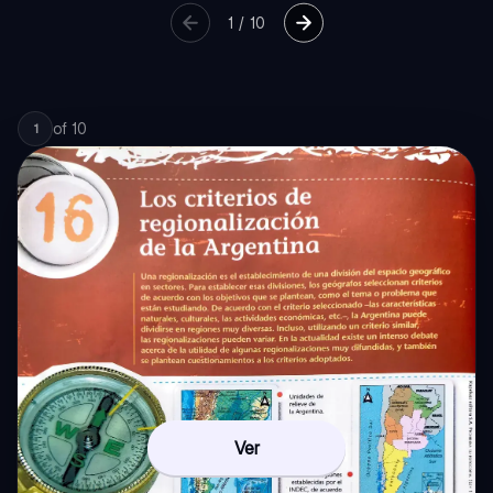
1
/
10
of
10
1
Ver