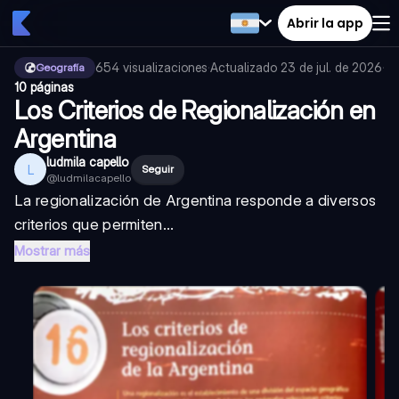
Abrir la app
654
visualizaciones
·
Actualizado
23 de jul. de 2026
·
Geografía
10 páginas
Los Criterios de Regionalización en
Argentina
ludmila capello
L
Seguir
@
ludmilacapello
La regionalización de Argentina responde a diversos
criterios que permiten...
Mostrar más