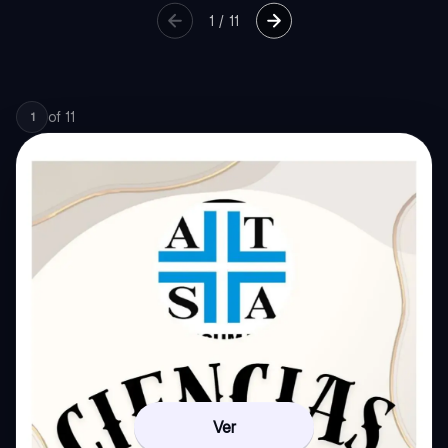
1
/
11
of
11
1
Ver