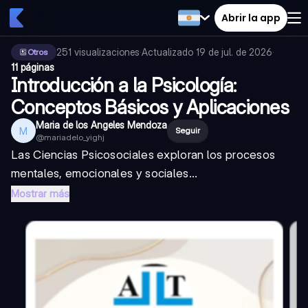
Abrir la app
251
visualizaciones
·
Actualizado
19 de jul. de 2026
·
Otros
11 páginas
Introducción a la Psicología:
Conceptos Básicos y Aplicaciones
Maria de los Angeles Mendoza
M
Seguir
@
mariadelo_yighj
Las Ciencias Psicosociales exploran los procesos
mentales, emocionales y sociales...
Mostrar más