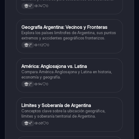
74
0
4°
G
Geografía Argentina: Vecinos y Fronteras
Geografía
Explora los países limítrofes de Argentina, sus puntos
extremos y accidentes geográficos fronterizos.
112
0
2°
A
América: Anglosajona vs. Latina
Geografía
Compara América Anglosajona y Latina en historia,
economía y geografía.
94
0
2°
L
Límites y Soberanía de Argentina
Geografía
Conceptos clave sobre la ubicación geográfica,
límites y soberanía territorial de Argentina.
68
0
4°