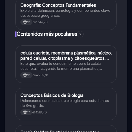
G
Geografía: Conceptos Fundamentales
Geografía
Explora la definición, etimología y componentes clave
del espacio geográfico.
134
0
2°
Contenidos más populares
9
C
celula eucriota, membrana plasmática, núcleo,
Biología
pared celular, citoplasma y citoesqueletos.
nombre se las partes de la celula eucariota
Este quiz evalúa tu conocimiento sobre la célula
eucariota, incluyendo la membrana plasmática,
núcleo, pared celular, citoplasma y citoesqueleto.
490
0
2°
C
Conceptos Básicos de Biología
Biología
Definiciones esenciales de biología para estudiantes
de 8vo grado.
158
0
1°