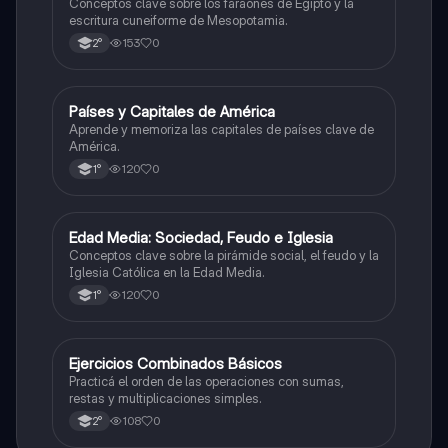
Conceptos clave sobre los faraones de Egipto y la
escritura cuneiforme de Mesopotamia.
153
0
2°
P
Países y Capitales de América
Geografía
Aprende y memoriza las capitales de países clave de
América.
120
0
1°
E
Edad Media: Sociedad, Feudo e Iglesia
Historia
Conceptos clave sobre la pirámide social, el feudo y la
Iglesia Católica en la Edad Media.
120
0
1°
E
Ejercicios Combinados Básicos
Matemáticas
Practicá el orden de las operaciones con sumas,
restas y multiplicaciones simples.
108
0
2°