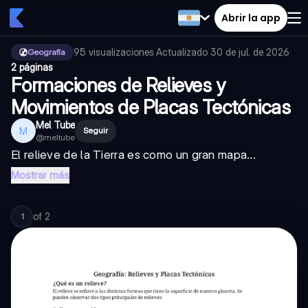
Abrir la app
95
visualizaciones
·
Actualizado
30 de jul. de 2026
·
Geografía
2 páginas
Formaciones de Relieves y
Movimientos de Placas Tectónicas
Mel Tube
M
Seguir
@
meltube
El relieve de la Tierra es como un gran mapa...
Mostrar más
of
2
1