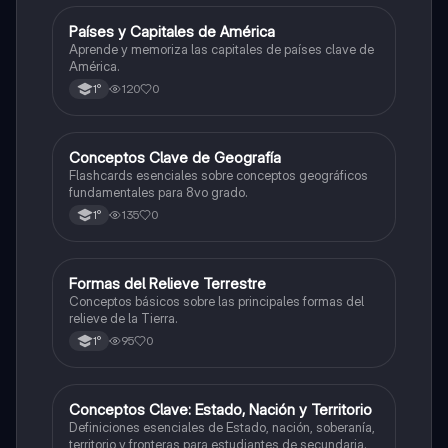
P
Países y Capitales de América
Geografía
Aprende y memoriza las capitales de países clave de
América.
120
0
1°
C
Conceptos Clave de Geografía
Geografía
Flashcards esenciales sobre conceptos geográficos
fundamentales para 8vo grado.
135
0
1°
F
Formas del Relieve Terrestre
Geografía
Conceptos básicos sobre las principales formas del
relieve de la Tierra.
95
0
1°
C
Conceptos Clave: Estado, Nación y Territorio
Geografía
Definiciones esenciales de Estado, nación, soberanía,
territorio y fronteras para estudiantes de secundaria.