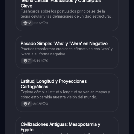
T
Teoría Celular: Postulados y Conceptos
Biología
Clave
Flashcards sobre los postulados principales de la
teoría celular y las definiciones de unidad estructural
y funcional.
173
0
3°
P
Pasado Simple: 'Was' y 'Were' en Negativo
Inglés
Practica transformar oraciones afirmativas con 'was' y
'were' a su forma negativa.
146
0
2°
L
Latitud, Longitud y Proyecciones
Geografía
Cartográficas
Explora cómo la latitud y longitud se ven en mapas y
cómo esto cambia nuestra visión del mundo.
235
0
1°
C
Civilizaciones Antiguas: Mesopotamia y
Historia
Egipto