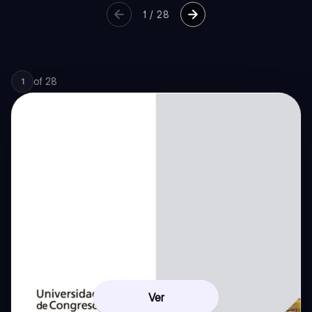
1
/
28
of
28
1
Ver