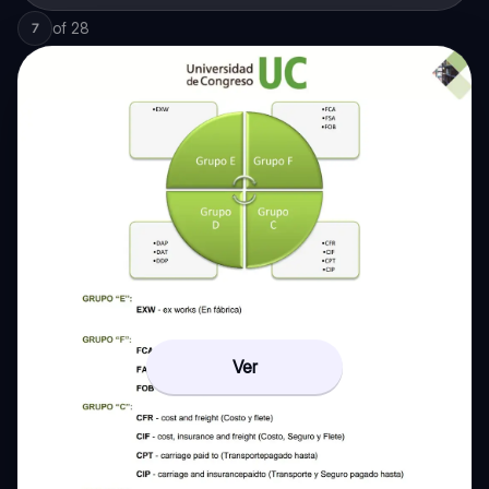
of
28
7
Ver