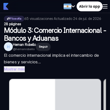
Abrir la app
65
visualizaciones
·
Actualizado
24 de jul. de 2026
·
Filosofía
28 páginas
Módulo 3: Comercio Internacional -
Bancos y Aduanas
Hernan Robello
H
Seguir
@
hernanrobello
El comercio internacional implica el intercambio de
bienes y servicios...
Mostrar más