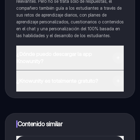
relevantes. Pero no se trata solo de respuestas, el
compañero también guía a los estudiantes a través de
sus retos de aprendizaje diarios, con planes de
aprendizaje personalizados, cuestionarios o contenidos
en el chat y una personalización del 100% basada en
las habilidades y el desarrollo de los estudiantes.
¿Dónde puedo descargar la app
Knowunity?
Puedes descargar la app en Google Play Store y Apple
App Store.
¿Knowunity es totalmente gratuito?
¡Sí lo es! Tienes acceso totalmente gratuito a todo el
contenido de la app, puedes chatear con otros
alumnos y recibir ayuda inmeditamente. Puedes ganar
dinero utilizando la aplicación, que te permitirá acceder
a determinadas funciones.
Contenido similar