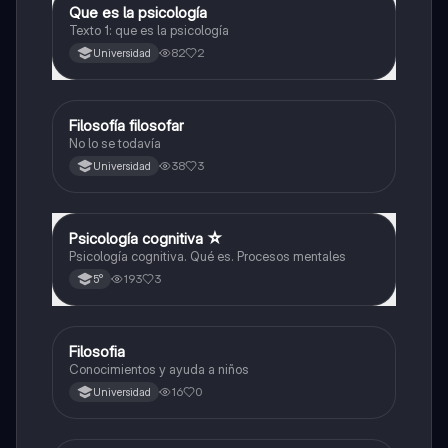
Que es la psicología
Filosofía
Texto 1: que es la psicología
82
2
Universidad
Filosofía filosofar
Filosofía
No lo se todavía
38
3
Universidad
Psicología cognitiva ☆
Filosofía
Psicología cognitiva. Qué es. Procesos mentales
193
3
5°
Filosofia
Filosofía
Conocimientos y ayuda a niños
16
0
Universidad