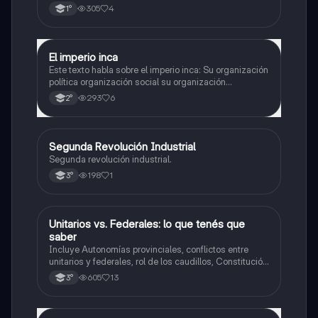
305
4
1°
El imperio inca
Historia
Este texto habla sobre el imperio inca: Su organización
política organización social su organización
económica su y organización religiosa
293
6
2°
Segunda Revolución Industrial
Historia
Segunda revolución industrial.
198
1
3°
Unitarios vs. Federales: lo que tenés que
Historia
saber
Incluye Autonomías provinciales, conflictos entre
unitarios y federales, rol de los caudillos, Constitución
de 1826, figura de Dorrego y hegemonía de Rosas,
605
13
3°
resumen, comparaciones y línea del tiempo.