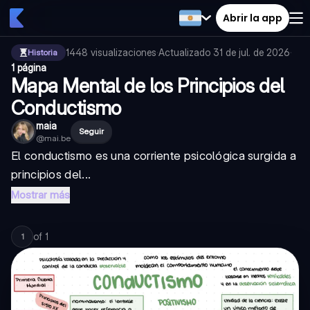
Abrir la app
1448
visualizaciones
·
Actualizado
31 de jul. de 2026
·
Historia
1 página
Mapa Mental de los Principios del
Conductismo
maia
Seguir
@
mai.be
El conductismo es una corriente psicológica surgida a
principios del...
Mostrar más
of
1
1