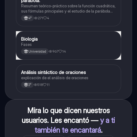
parábola.
Resumen teórico-práctico sobre la función cuadrática,
sus fórmulas principales y el estudio de la parábola
como representación gráfica.Incluye desarrollo de la
271
4
4°
forma general, cálculo de raíces, vértice y elementos
fundamentales para su interpretación
Biologia
Biología
Fases
967
14
Universidad
Análisis sintáctico de oraciones
Lengua
explicación de el análisis de oraciones
518
11
2°
Mira lo que dicen nuestros
usuarios. Les encantó —
y a ti
también te encantará
.