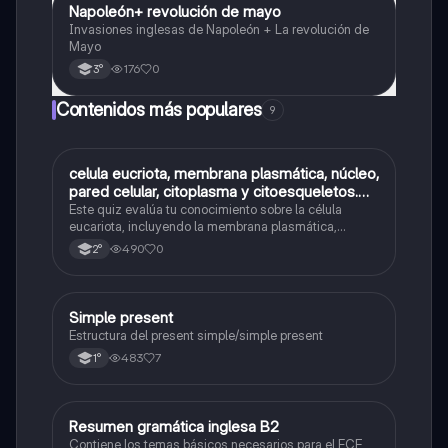
Napoleón+ revolución de mayo
Historia
Invasiones inglesas de Napoleón + La revolución de
Mayo
176
0
3°
Contenidos más populares
9
C
celula eucriota, membrana plasmática, núcleo,
Biología
pared celular, citoplasma y citoesqueletos.
nombre se las partes de la celula eucariota
Este quiz evalúa tu conocimiento sobre la célula
eucariota, incluyendo la membrana plasmática,
núcleo, pared celular, citoplasma y citoesqueleto.
490
0
2°
Simple present
Inglés
Estructura del present simple/simple present
483
7
1°
Resumen gramática inglesa B2
Inglés
Contiene los temas básicos necesarios para el FCE