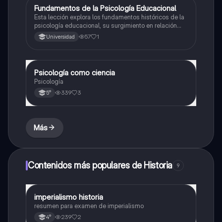
Fundamentos de la Psicología Educacional
Filosofía
Esta lección explora los fundamentos históricos de la
psicología educacional, su surgimiento en relación
con el aprendizaje y la escolarización, y su campo de
57
1
Universidad
intervención.
Psicología como ciencia
Filosofía
Psicología
339
3
5°
Más
Contenidos más populares de Historia
9
imperialismo historia
Historia
resumen para examen de imperialismo
239
2
4°