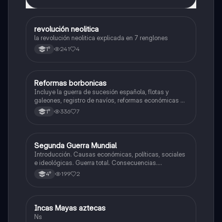
revolución neolitica
Historia
la revolución neolitica explicada en 7 renglones
241
4
1°
Reformas borbonicas
Historia
Incluye la guerra de sucesión española, flotas y
galeones, registro de navíos, reformas económicas y
virreinatos
336
7
1°
Segunda Guerra Mundial
Historia
Introducción. Causas económicas, políticas, sociales
e ideológicas. Guerra total. Consecuencias.
Tensiones en europa. Inicio de la guerra.
199
2
4°
Incas Mayas aztecas
Historia
Ns