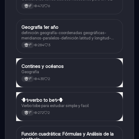
472
6
6°
Geografía 1er año
Geografía
definición geografía-coordenadas geográficas-
meridianos-paralelos-definición latitud y longitud-
elementos del mapa-definición mapa-localización
284
3
1°
relativa y absoluta
Contines y océanos
Geografía
Geografía
435
2
1°
🪻✨️verbo to be✨️🪻
Inglés
Verbo tobe para estudiar simple y facil
272
2
1°
Función cuadrática: Fórmulas y Análisis de la
Matemáticas