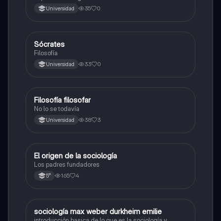
35
0
Universidad
Sócrates
Filosofía
Filosofía
33
0
Universidad
Filosofía filosofar
Filosofía
No lo se todavía
38
3
Universidad
El origen de la sociología
Filosofía
Los padres fundadores
165
4
5°
sociología max weber durkheim emilie
Historia
introducción basica de lo que es la sociología y