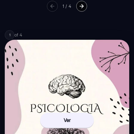
1
/
4
of
4
1
Ver