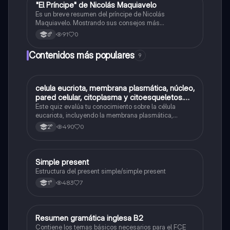
"El Príncipe" de Nicolás Maquiavelo
Filosofía
Es un breve resumen del príncipe de Nicolás
Maquiavelo. Mostrando sus consejos más
pragmáticos
91
0
6°
Contenidos más populares
9
C
celula eucriota, membrana plasmática, núcleo,
Biología
pared celular, citoplasma y citoesqueletos.
nombre se las partes de la celula eucariota
Este quiz evalúa tu conocimiento sobre la célula
eucariota, incluyendo la membrana plasmática,
núcleo, pared celular, citoplasma y citoesqueleto.
490
0
2°
Simple present
Inglés
Estructura del present simple/simple present
483
7
1°
Resumen gramática inglesa B2
Inglés
Contiene los temas básicos necesarios para el FCE