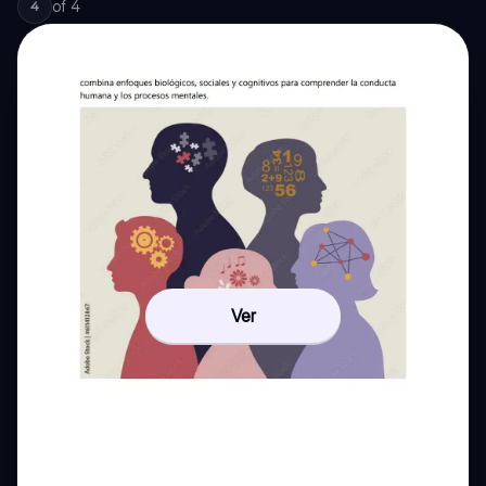
of
4
4
Ver