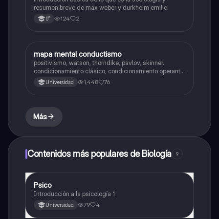
resumen breve de max weber y durkheim emilie
124
2
5°
mapa mental conductismo
Historia
positivismo, watson, thorndike, pavlov, skinner.
condicionamiento clásico, condicionamiento operante,
programas de reforzamiento, psicología según un
1,448
76
Universidad
conductista, psicología animal, etc
Más
Contenidos más populares de Biología
9
Psico
Biología
Introducción a la psicología 1
79
4
Universidad