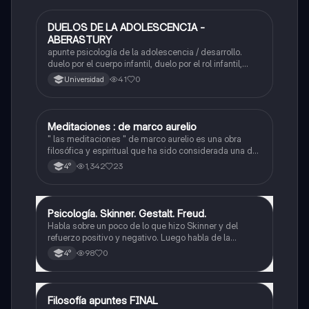
DUELOS DE LA ADOLESCENCIA -
Filosofía
ABERASTURY
apunte psicología de la adolescencia / desarrollo.
duelo por el cuerpo infantil, duelo por el rol infantil,
duelo por los padres de la infancia, impacto en el
41
0
Universidad
psiquismo. teoría de arminda aberastury
Meditaciones : de marco aurelio
Filosofía
" las meditaciones " de marco aurelio es una obra
filosófica y espiritual que ha sido considerada una de
las mas importantes y influyentes de la historia.
1,342
23
4°
Psicología. Skinner. Gestalt. Freud.
Filosofía
Habla sobre un poco de lo que hizo Skinner y del
refuerzo positivo y negativo. Luego habla de la
Gestald. Y por último habla un poco de la vida de
98
0
4°
Freud y las cosas que propuso.
Filosofía apuntes FINAL
Filosofía