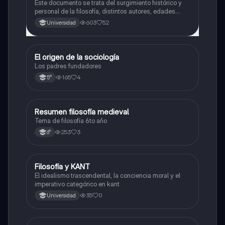
Este documento se trata del surgimiento histórico y
personal de la filosofía, distintos autores, edades
filosóficas, etc.
603
52
Universidad
El origen de la sociología
Filosofía
Los padres fundadores
165
4
5°
Resumen filosofía medieval
Filosofía
Tema de filosofía 6to año
253
3
6°
Filosofía y KANT
Filosofía
El idealismo trascendental, la conciencia moral y el
imperativo categórico en kant
35
0
Universidad