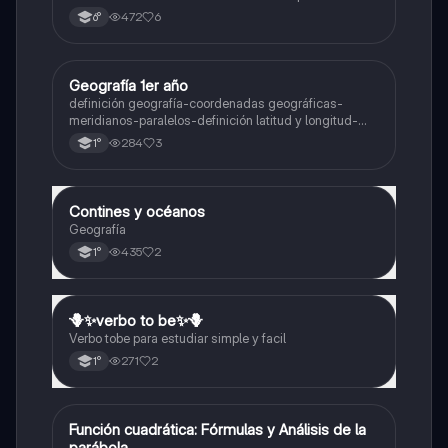
472
6
6°
Geografía 1er año
Geografía
definición geografía-coordenadas geográficas-
meridianos-paralelos-definición latitud y longitud-
elementos del mapa-definición mapa-localización
284
3
1°
relativa y absoluta
Contines y océanos
Geografía
Geografía
435
2
1°
🪻✨️verbo to be✨️🪻
Inglés
Verbo tobe para estudiar simple y facil
271
2
1°
Función cuadrática: Fórmulas y Análisis de la
Matemáticas
parábola.