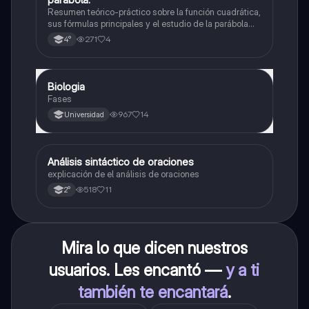
Resumen teórico-práctico sobre la función cuadrática,
sus fórmulas principales y el estudio de la parábola
como representación gráfica.Incluye desarrollo de la
271
4
4°
forma general, cálculo de raíces, vértice y elementos
fundamentales para su interpretación
Biologia
Biología
Fases
967
14
Universidad
A
Análisis sintáctico de oraciones
Lengua
explicación de el análisis de oraciones
518
11
2°
Mira lo que dicen nuestros
usuarios. Les encantó —
y a ti
también te encantará
.