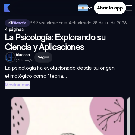
Abrir la app
339
visualizaciones
·
Actualizado
28 de jul. de 2026
·
Filosofía
4 páginas
La Psicología: Explorando su
Ciencia y Aplicaciones
blueeee
Seguir
@
bluee_20
La psicología ha evolucionado desde su origen
etimológico como "teoría...
Mostrar más