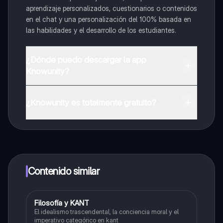
aprendizaje personalizados, cuestionarios o contenidos
en el chat y una personalización del 100% basada en
las habilidades y el desarrollo de los estudiantes.
¿Dónde puedo descargar la app
Knowunity?
Puedes descargar la app en Google Play Store y Apple
App Store.
¿Knowunity es totalmente gratuito?
¡Sí lo es! Tienes acceso totalmente gratuito a todo el
contenido de la app, puedes chatear con otros
alumnos y recibir ayuda inmeditamente. Puedes ganar
dinero utilizando la aplicación, que te permitirá acceder
a determinadas funciones.
Contenido similar
Filosofía y KANT
Filosofía
El idealismo trascendental, la conciencia moral y el
imperativo categórico en kant