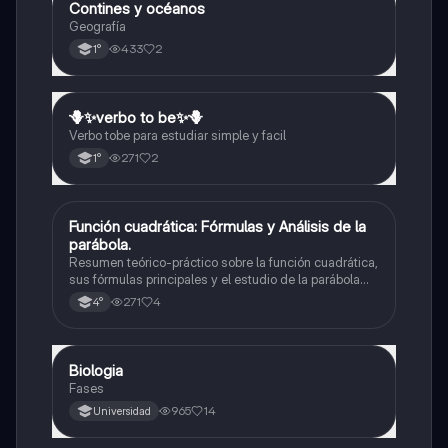
Contines y océanos
Geografía
Geografía
433
2
1°
🪻✨️verbo to be✨️🪻
Inglés
Verbo tobe para estudiar simple y facil
271
2
1°
Función cuadrática: Fórmulas y Análisis de la
Matemáticas
parábola.
Resumen teórico-práctico sobre la función cuadrática,
sus fórmulas principales y el estudio de la parábola
como representación gráfica.Incluye desarrollo de la
271
4
4°
forma general, cálculo de raíces, vértice y elementos
fundamentales para su interpretación
Biologia
Biología
Fases
965
14
Universidad