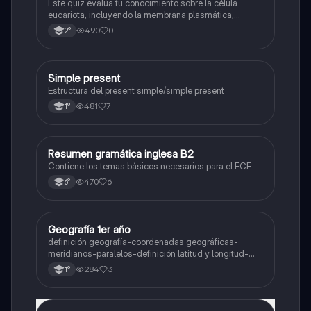
nombre se las partes de la celula eucariota
Este quiz evalúa tu conocimiento sobre la célula
eucariota, incluyendo la membrana plasmática,
núcleo, pared celular, citoplasma y citoesqueleto.
490
0
2°
Simple present
Inglés
Estructura del present simple/simple present
481
7
1°
Resumen gramática inglesa B2
Inglés
Contiene los temas básicos necesarios para el FCE
470
6
6°
Geografía 1er año
Geografía
definición geografía-coordenadas geográficas-
meridianos-paralelos-definición latitud y longitud-
elementos del mapa-definición mapa-localización
284
3
1°
relativa y absoluta