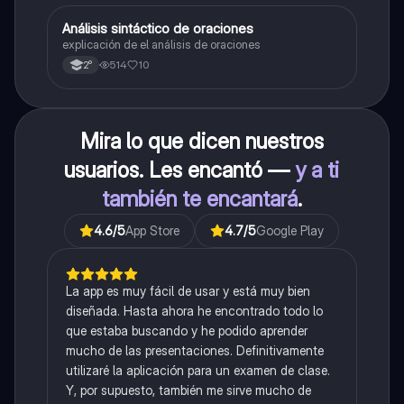
Análisis sintáctico de oraciones
Lengua
explicación de el análisis de oraciones
514
10
2°
Mira lo que dicen nuestros
usuarios. Les encantó —
y a ti
también te encantará
.
4.6
/5
App Store
4.7
/5
Google Play
La app es muy fácil de usar y está muy bien
diseñada. Hasta ahora he encontrado todo lo
que estaba buscando y he podido aprender
mucho de las presentaciones. Definitivamente
utilizaré la aplicación para un examen de clase.
Y, por supuesto, también me sirve mucho de