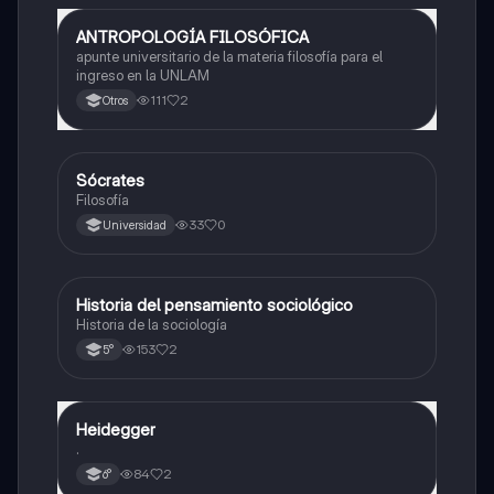
ANTROPOLOGÍA FILOSÓFICA
Filosofía
apunte universitario de la materia filosofía para el
ingreso en la UNLAM
111
2
Otros
Sócrates
Filosofía
Filosofía
33
0
Universidad
Historia del pensamiento sociológico
Filosofía
Historia de la sociología
153
2
5°
Heidegger
Filosofía
.
84
2
6°