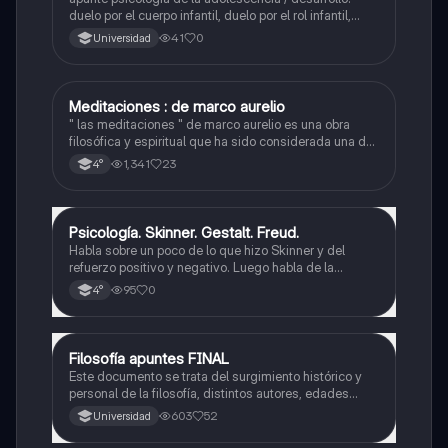
duelo por el cuerpo infantil, duelo por el rol infantil,
duelo por los padres de la infancia, impacto en el
41
0
Universidad
psiquismo. teoría de arminda aberastury
Meditaciones : de marco aurelio
Filosofía
" las meditaciones " de marco aurelio es una obra
filosófica y espiritual que ha sido considerada una de
las mas importantes y influyentes de la historia.
1,341
23
4°
Psicología. Skinner. Gestalt. Freud.
Filosofía
Habla sobre un poco de lo que hizo Skinner y del
refuerzo positivo y negativo. Luego habla de la
Gestald. Y por último habla un poco de la vida de
95
0
4°
Freud y las cosas que propuso.
Filosofía apuntes FINAL
Filosofía
Este documento se trata del surgimiento histórico y
personal de la filosofía, distintos autores, edades
filosóficas, etc.
603
52
Universidad