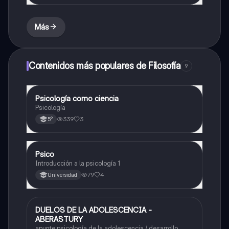
Más
Contenidos más populares de Filosofía
9
Psicología como ciencia
Filosofía
Psicología
339
3
5°
Psico
Biología
Introducción a la psicología 1
79
4
Universidad
DUELOS DE LA ADOLESCENCIA -
Filosofía
ABERASTURY
apunte psicología de la adolescencia / desarrollo.