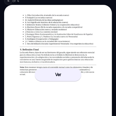
of
4
4
Ver