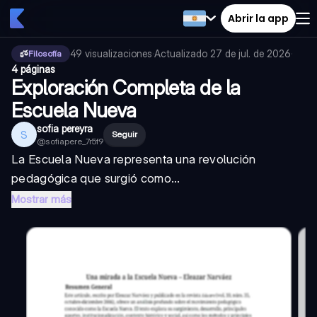
Abrir la app
49
visualizaciones
·
Actualizado
27 de jul. de 2026
·
Filosofía
4 páginas
Exploración Completa de la
Escuela Nueva
sofia pereyra
S
Seguir
@
sofiapere_7r5f9
La Escuela Nueva representa una revolución
pedagógica que surgió como...
Mostrar más