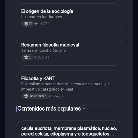
El origen de la sociología
Filosofía
Los padres fundadores
165
4
5°
Resumen filosofía medieval
Filosofía
Tema de filosofía 6to año
253
3
6°
Filosofía y KANT
Filosofía
El idealismo trascendental, la conciencia moral y el
imperativo categórico en kant
35
0
Universidad
Contenidos más populares
9
C
celula eucriota, membrana plasmática, núcleo,
Biología
pared celular, citoplasma y citoesqueletos.