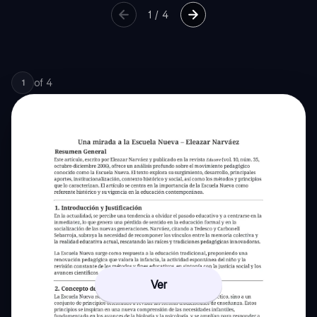
1
/
4
of
4
1
Ver