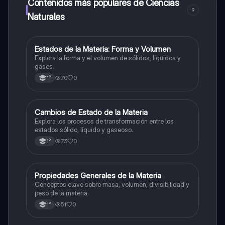
a determinadas funciones.
Contenidos más populares de Ciencias
9
Naturales
E
Estados de la Materia: Forma y Volumen
Ciencias Naturales
Explora la forma y el volumen de sólidos, líquidos y
gases.
70
0
1°
C
Cambios de Estado de la Materia
Ciencias Naturales
Explora los procesos de transformación entre los
estados sólido, líquido y gaseoso.
73
0
1°
P
Propiedades Generales de la Materia
Ciencias Naturales
Conceptos clave sobre masa, volumen, divisibilidad y
peso de la materia.
51
0
1°