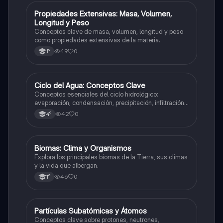
P
Propiedades Extensivas: Masa, Volumen,
Ciencias Naturales
Longitud y Peso
Conceptos clave de masa, volumen, longitud y peso
como propiedades extensivas de la materia.
49
0
1°
C
Ciclo del Agua: Conceptos Clave
Ciencias Naturales
Conceptos esenciales del ciclo hidrológico:
evaporación, condensación, precipitación, infiltración
y transpiración.
42
0
4°
B
Biomas: Clima y Organismos
Ciencias Naturales
Explora los principales biomas de la Tierra, sus climas
y la vida que albergan.
46
0
1°
P
Partículas Subatómicas y Átomos
Ciencias Naturales
Conceptos clave sobre protones, neutrones,