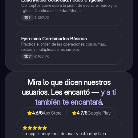
E
Conceptos clave sobre la pirámide social, el feudo y la
Iglesia Católica en la Edad Media.
120
0
1°
E
Ejercicios Combinados Básicos
Matemáticas
Practicá el orden de las operaciones con sumas,
restas y multiplicaciones simples.
108
0
2°
Mira lo que dicen nuestros
usuarios. Les encantó —
y a ti
también te encantará
.
4.6
/5
App Store
4.7
/5
Google Play
La app es muy fácil de usar y está muy bien