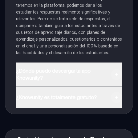
tenemos en la plataforma, podemos dar a los
estudiantes respuestas realmente significativas y
relevantes. Pero no se trata solo de respuestas, el
compañero también guía a los estudiantes a través de
sus retos de aprendizaje diarios, con planes de
aprendizaje personalizados, cuestionarios o contenidos
en el chat y una personalización del 100% basada en
las habilidades y el desarrollo de los estudiantes.
¿Dónde puedo descargar la app
Knowunity?
Puedes descargar la app en Google Play Store y Apple
App Store.
¿Knowunity es totalmente gratuito?
¡Sí lo es! Tienes acceso totalmente gratuito a todo el
contenido de la app, puedes chatear con otros
alumnos y recibir ayuda inmeditamente. Puedes ganar
dinero utilizando la aplicación, que te permitirá acceder