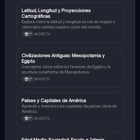
L
Latitud, Longitud y Proyecciones
Geografía
Cartográficas
Explora cómo la latitud y longitud se ven en mapas y
cómo esto cambia nuestra visión del mundo.
235
0
1°
C
Civilizaciones Antiguas: Mesopotamia y
Historia
Egipto
Conceptos clave sobre los faraones de Egipto y la
escritura cuneiforme de Mesopotamia.
153
0
2°
P
Países y Capitales de América
Geografía
Aprende y memoriza las capitales de países clave de
América.
120
0
1°
Edad Media: Sociedad, Feudo e Iglesia
Historia