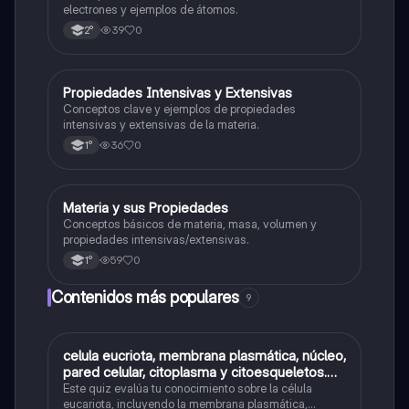
electrones y ejemplos de átomos.
39
0
2°
P
Propiedades Intensivas y Extensivas
Ciencias Naturales
Conceptos clave y ejemplos de propiedades
intensivas y extensivas de la materia.
36
0
1°
M
Materia y sus Propiedades
Ciencias Naturales
Conceptos básicos de materia, masa, volumen y
propiedades intensivas/extensivas.
59
0
1°
Contenidos más populares
9
C
celula eucriota, membrana plasmática, núcleo,
Biología
pared celular, citoplasma y citoesqueletos.
nombre se las partes de la celula eucariota
Este quiz evalúa tu conocimiento sobre la célula
eucariota, incluyendo la membrana plasmática,