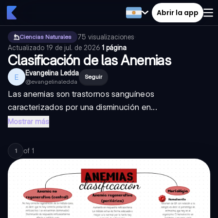
Abrir la app
75
visualizaciones
·
Ciencias Naturales
Actualizado
19 de jul. de 2026
·
1 página
Clasificación de las Anemias
Evangelina Ledda
E
Seguir
@
evangelinaledda
Las anemias son trastornos sanguíneos
caracterizados por una disminución en...
Mostrar más
of
1
1