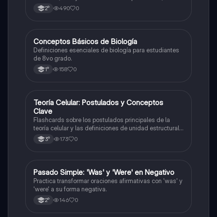
núcleo, pared celular, citoplasma y citoesqueleto.
490
0
2°
C
Conceptos Básicos de Biología
Biología
Definiciones esenciales de biología para estudiantes
de 8vo grado.
158
0
1°
T
Teoría Celular: Postulados y Conceptos
Biología
Clave
Flashcards sobre los postulados principales de la
teoría celular y las definiciones de unidad estructural
y funcional.
173
0
3°
P
Pasado Simple: 'Was' y 'Were' en Negativo
Inglés
Practica transformar oraciones afirmativas con 'was' y
'were' a su forma negativa.
146
0
2°