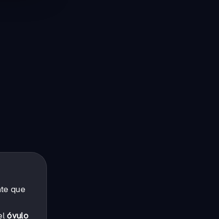
nte que
el
óvulo