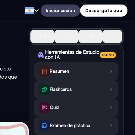
Iniciar sesión
Descarga la app
2
Herramientas de Estudio
NUEVO
con IA
ciclo
Resumen
ados que
Flashcards
Quiz
Examen de práctica