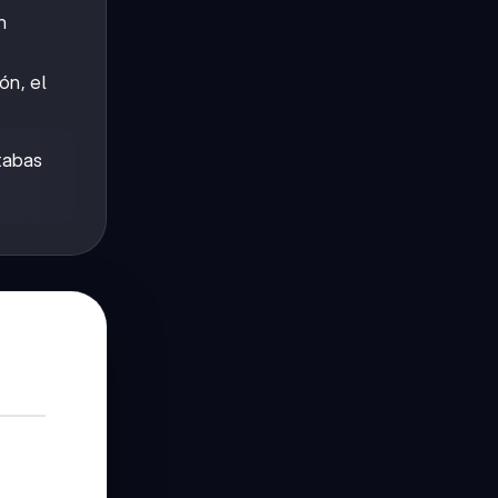
n
ón, el
tabas