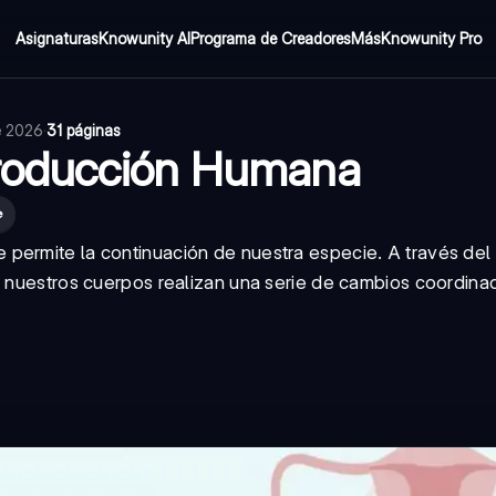
Asignaturas
Knowunity AI
Programa de Creadores
Más
Knowunity Pro
de 2026
·
31 páginas
roducción Humana
e
permite la continuación de nuestra especie. A través del 
o, nuestros cuerpos realizan una serie de cambios coordin