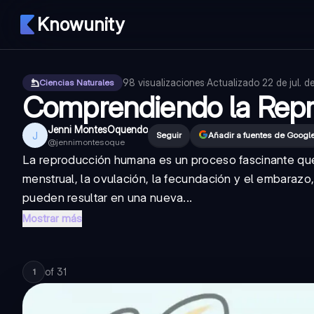
Knowunity
98
visualizaciones
·
Actualizado
22 de jul. 
Ciencias Naturales
Comprendiendo la Rep
Jenni MontesOquendo
J
Seguir
Añadir a fuentes de Googl
@
jennimontesoque
La reproducción humana es un proceso fascinante que 
menstrual, la ovulación, la fecundación y el embaraz
pueden resultar en una nueva...
Mostrar más
of
31
1