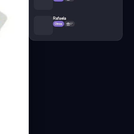
Rafaela
Otros
3°