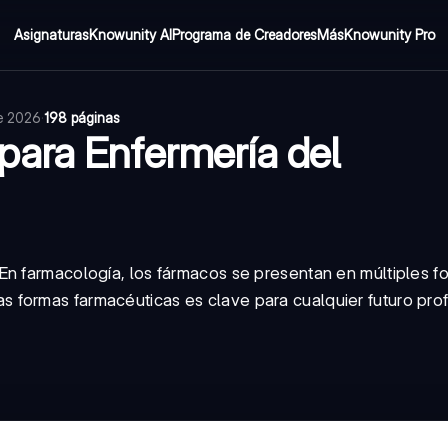
Asignaturas
Knowunity AI
Programa de Creadores
Más
Knowunity Pro
de 2026
·
198 páginas
ara Enfermería del
En farmacología, los fármacos se presentan en múltiples f
las
formas farmacéuticas
es clave para cualquier futuro pro