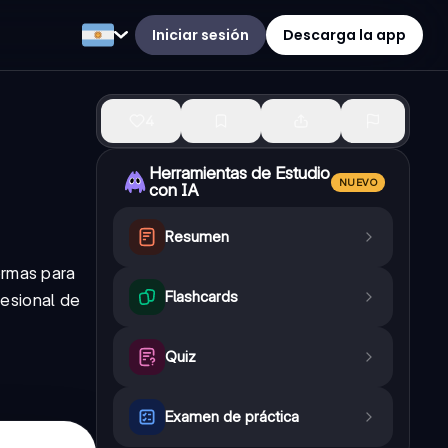
Iniciar sesión
Descarga la app
4
Herramientas de Estudio
NUEVO
con IA
Resumen
ormas para
Flashcards
fesional de
Quiz
Examen de práctica