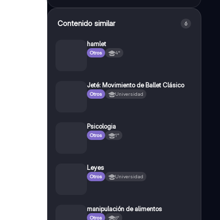
Contenido similar
6
hamlet
Otros
4°
Jeté: Movimiento de Ballet Clásico
Otros
Universidad
Psicologia
Otros
1°
Leyes
Otros
Universidad
manipulación de alimentos
Otros
6°