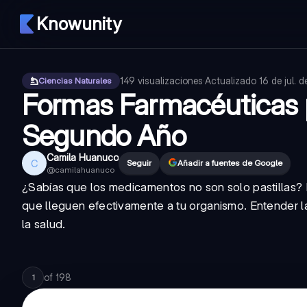
Knowunity
149
visualizaciones
·
Actualizado
16 de jul. 
Ciencias Naturales
Formas Farmacéuticas p
Segundo Año
Camila Huanuco
C
Seguir
Añadir a fuentes de Google
@
camilahuanuco
¿Sabías que los medicamentos no son solo pastillas? 
que lleguen efectivamente a tu organismo. Entender 
la salud.
of
198
1