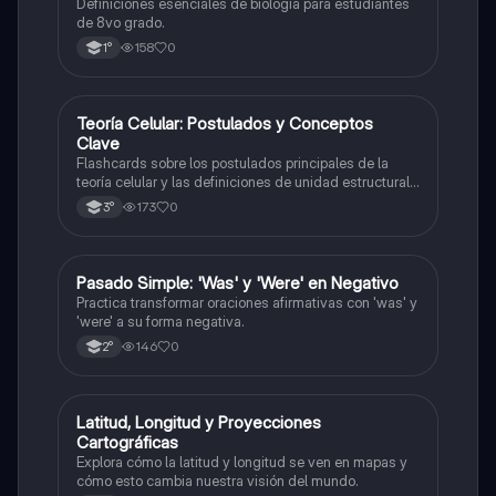
Definiciones esenciales de biología para estudiantes
de 8vo grado.
158
0
1°
T
Teoría Celular: Postulados y Conceptos
Biología
Clave
Flashcards sobre los postulados principales de la
teoría celular y las definiciones de unidad estructural
y funcional.
173
0
3°
P
Pasado Simple: 'Was' y 'Were' en Negativo
Inglés
Practica transformar oraciones afirmativas con 'was' y
'were' a su forma negativa.
146
0
2°
L
Latitud, Longitud y Proyecciones
Geografía
Cartográficas
Explora cómo la latitud y longitud se ven en mapas y
cómo esto cambia nuestra visión del mundo.