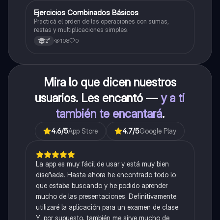
E
Ejercicios Combinados Básicos
Matemáticas
Practicá el orden de las operaciones con sumas,
restas y multiplicaciones simples.
108
0
2°
Mira lo que dicen nuestros
usuarios. Les encantó —
y a ti
también te encantará
.
4.6
/5
App Store
4.7
/5
Google Play
La app es muy fácil de usar y está muy bien
diseñada. Hasta ahora he encontrado todo lo
que estaba buscando y he podido aprender
mucho de las presentaciones. Definitivamente
utilizaré la aplicación para un examen de clase.
Y, por supuesto, también me sirve mucho de