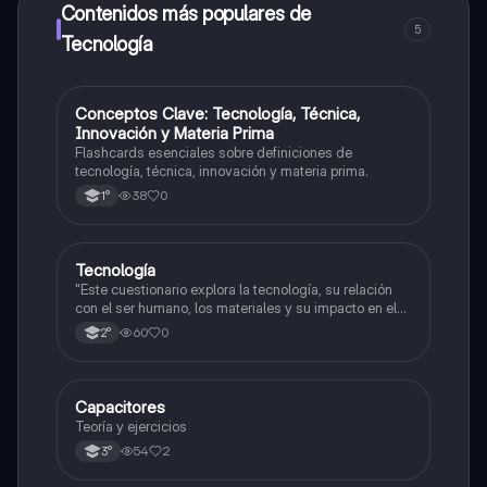
a determinadas funciones.
Contenidos más populares de
5
Tecnología
C
Conceptos Clave: Tecnología, Técnica,
Tecnología
Innovación y Materia Prima
Flashcards esenciales sobre definiciones de
tecnología, técnica, innovación y materia prima.
38
0
1°
Tecnología
Tecnología
"Este cuestionario explora la tecnología, su relación
con el ser humano, los materiales y su impacto en el
mundo natural y artificial."
60
0
2°
Capacitores
Matemáticas
Teoría y ejercicios
54
2
3°