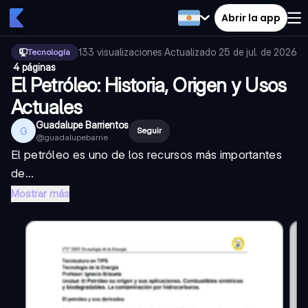
Abrir la app
133
visualizaciones
·
Actualizado
25 de jul. de 2026
Tecnología
·
4 páginas
El Petróleo: Historia, Origen y Usos
Actuales
Guadalupe Barrientos
G
Seguir
@
guadalupebarrie
El petróleo es uno de los recursos más importantes
de...
Mostrar más