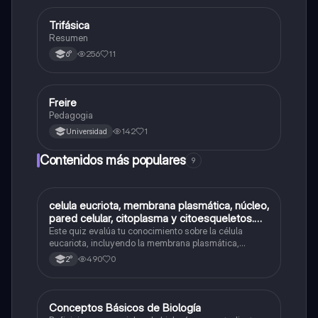
Trifásica
Tecnología
Resumen
256
11
6°
Freire
Tecnología
Pedagogia
142
1
Universidad
Contenidos más populares
9
C
celula eucriota, membrana plasmática, núcleo,
Biología
pared celular, citoplasma y citoesqueletos.
nombre se las partes de la celula eucariota
Este quiz evalúa tu conocimiento sobre la célula
eucariota, incluyendo la membrana plasmática,
núcleo, pared celular, citoplasma y citoesqueleto.
490
0
2°
C
Conceptos Básicos de Biología
Biología