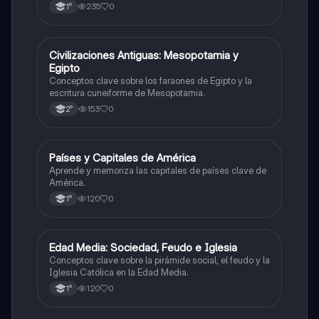
235
0
1°
C
Civilizaciones Antiguas: Mesopotamia y
Historia
Egipto
Conceptos clave sobre los faraones de Egipto y la
escritura cuneiforme de Mesopotamia.
153
0
2°
P
Países y Capitales de América
Geografía
Aprende y memoriza las capitales de países clave de
América.
120
0
1°
E
Edad Media: Sociedad, Feudo e Iglesia
Historia
Conceptos clave sobre la pirámide social, el feudo y la
Iglesia Católica en la Edad Media.
120
0
1°