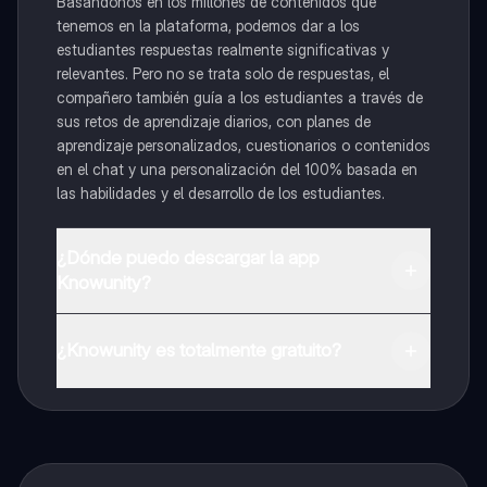
Basándonos en los millones de contenidos que
tenemos en la plataforma, podemos dar a los
estudiantes respuestas realmente significativas y
relevantes. Pero no se trata solo de respuestas, el
compañero también guía a los estudiantes a través de
sus retos de aprendizaje diarios, con planes de
aprendizaje personalizados, cuestionarios o contenidos
en el chat y una personalización del 100% basada en
las habilidades y el desarrollo de los estudiantes.
¿Dónde puedo descargar la app
Knowunity?
Puedes descargar la app en Google Play Store y Apple
App Store.
¿Knowunity es totalmente gratuito?
¡Sí lo es! Tienes acceso totalmente gratuito a todo el
contenido de la app, puedes chatear con otros
alumnos y recibir ayuda inmeditamente. Puedes ganar
dinero utilizando la aplicación, que te permitirá acceder