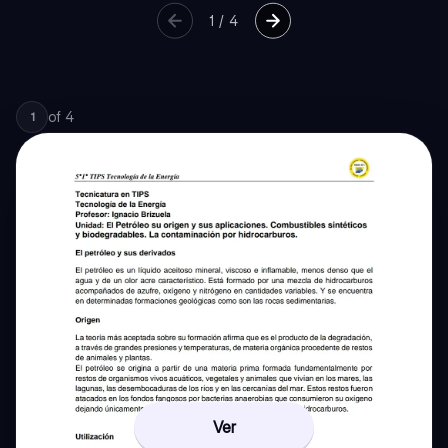
1
/
4
of
4
1
Ver