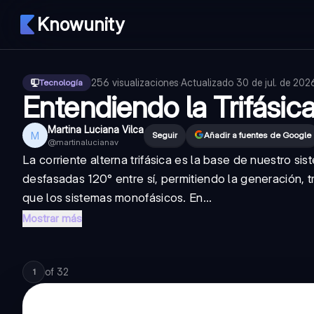
Knowunity
256
visualizaciones
·
Actualizado
30 de jul. de 202
Tecnología
Entendiendo la Trifásic
Martina Luciana Vilca
M
Seguir
Añadir a fuentes de Google
@
martinalucianav
La corriente alterna trifásica es la base de nuestro si
desfasadas 120° entre sí, permitiendo la generación, t
que los sistemas monofásicos. En...
Mostrar más
of
32
1