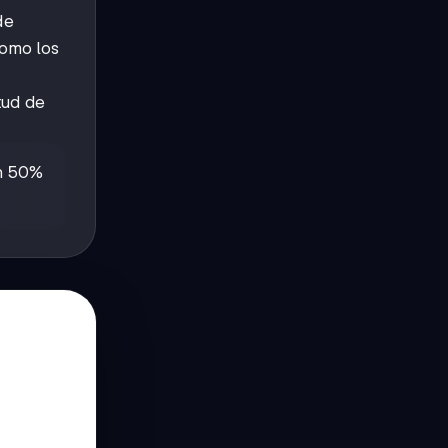
de
como los
tud de
un 50%