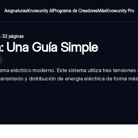
Asignaturas
Knowunity AI
Programa de Creadores
Más
Knowunity Pro
6
·
32 páginas
a: Una Guía Simple
stema eléctrico moderno. Este sistema utiliza tres tensiones 
ransmisión y distribución de energía eléctrica de forma más