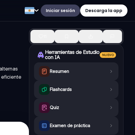
Iniciar sesión
Descarga la app
11
Herramientas de Estudio
NUEVO
con IA
alternas
Resumen
 eficiente
Flashcards
Quiz
Examen de práctica