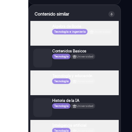
Contenido similar
6
Algebra de Boole
Tecnología e ingeniería
Universidad
Contenidos Basicos
Tecnología
Universidad
Tecnología y educación
Tecnología
Universidad
Historia de la IA
Tecnología
Universidad
Inteligencia artificial
Tecnología
Universidad