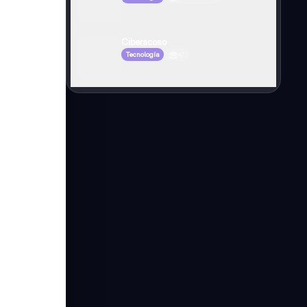
Ciberacoso
Tecnología
4°