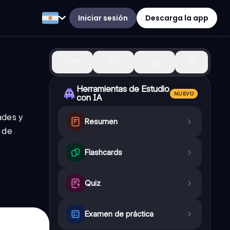
Iniciar sesión
Descarga la app
17
Herramientas de Estudio
NUEVO
con IA
ades y
Resumen
 de
Flashcards
Quiz
Examen de práctica