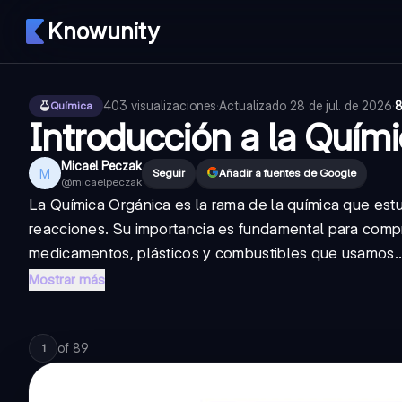
Knowunity
403
visualizaciones
·
Actualizado
28 de jul. de 2026
·
8
Química
Introducción a la Quím
Micael Peczak
M
Seguir
Añadir a fuentes de Google
@
micaelpeczak
La Química Orgánica es la rama de la química que est
reacciones. Su importancia es fundamental para comp
medicamentos, plásticos y combustibles que usamos..
Mostrar más
of
89
1