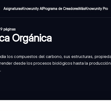
Asignaturas
Knowunity AI
Programa de Creadores
Más
Knowunity Pro
9 páginas
ica Orgánica
udia los compuestos del carbono, sus estructuras, propied
render desde los procesos biológicos hasta la producción
.