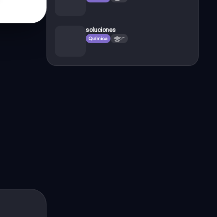
soluciones
Química
2°