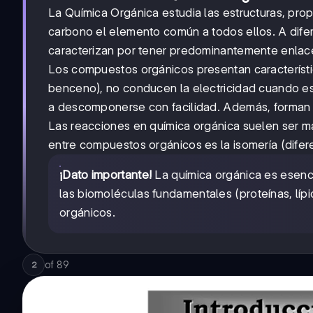
La Química Orgánica estudia las estructuras, pro
carbono el elemento común a todos ellos. A dife
caracterizan por tener predominantemente enlac
Los compuestos orgánicos presentan característic
benceno), no conducen la electricidad cuando está
a descomponerse con facilidad. Además, forman e
Las reacciones en química orgánica suelen ser 
entre compuestos orgánicos es la isomería (dife
¡Dato importante!
La química orgánica es esenc
las biomoléculas fundamentales (proteínas, líp
orgánicos.
of
89
2