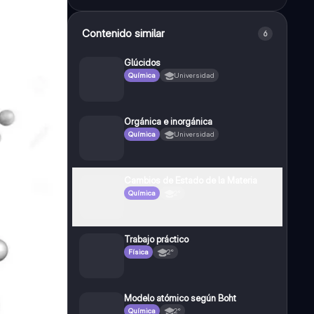
Contenido similar
6
Glúcidos
Química
Universidad
Orgánica e inorgánica
Química
Universidad
Cambios de Estado de la Materia
Química
2°
Trabajo práctico
Física
2°
Modelo atómico según Boht
Química
2°