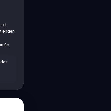
o el
 tienden
común
odas