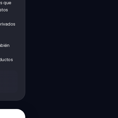
os que
stos
erivados
mbién
oductos