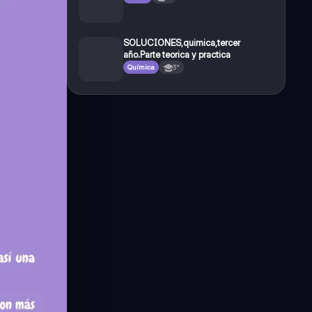
SOLUCIONES,quimica,tercer
año.Parte teorica y practica
Química
3°