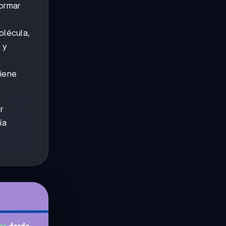
formar
olécula,
 y
tiene
r
ía