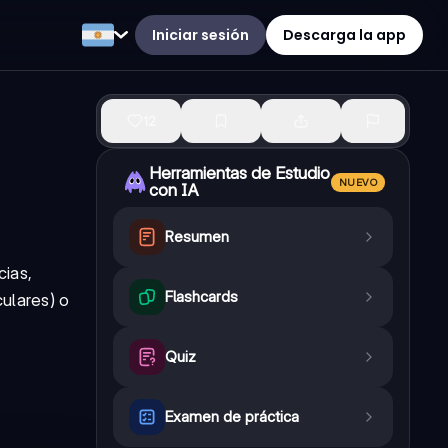
Iniciar sesión
Descarga la app
12
Herramientas de Estudio
NUEVO
con IA
Resumen
cias,
Flashcards
ulares) o
Quiz
Examen de práctica