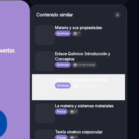
Contenido similar
6
Materia y sus propiedades
Química
1°
Enlace Químico: Introducción y
Conceptos
Química
Universidad
Métodos de análisis químicos
Química
Universidad
La materia y sistemas materiales
Física
2°
Teoría cinetico corpuscular
Física
1°