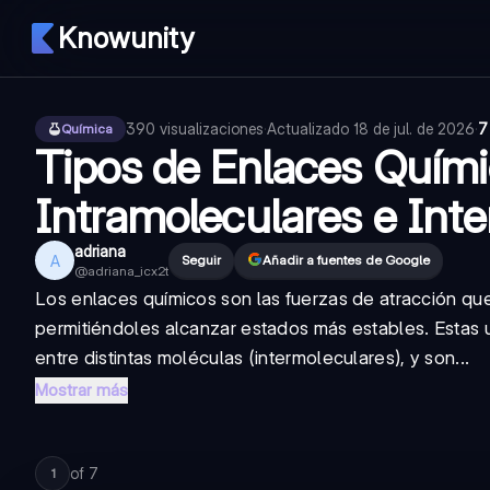
Knowunity
390
visualizaciones
·
Actualizado
18 de jul. de 2026
·
7
Química
Tipos de Enlaces Quími
Intramoleculares e Int
adriana
A
Seguir
Añadir a fuentes de Google
@
adriana_icx2t
Los enlaces químicos son las fuerzas de atracción qu
permitiéndoles alcanzar estados más estables. Estas u
entre distintas moléculas (intermoleculares), y son...
Mostrar más
of
7
1