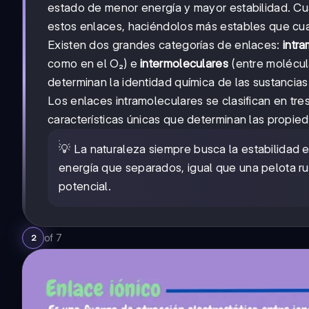
estado de menor energía y mayor estabilidad. Cua
estos enlaces, haciéndolos más estables que cua
Existen dos grandes categorías de enlaces:
intr
como en el O₂) e
intermoleculares
(entre molécula
determinan la identidad química de las sustancias
Los enlaces intramoleculares se clasifican en tres
características únicas que determinan las propie
💡 La naturaleza siempre busca la estabilidad 
energía que separados, igual que una pelota r
potencial.
of
7
2