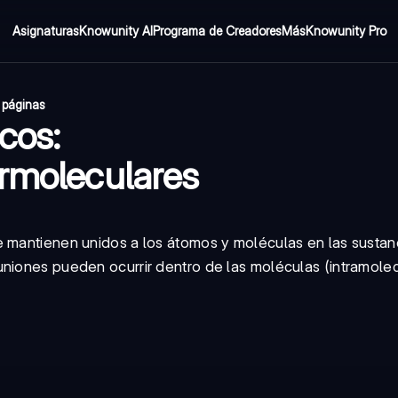
Asignaturas
Knowunity AI
Programa de Creadores
Más
Knowunity Pro
 páginas
cos:
ermoleculares
e mantienen unidos a los átomos y moléculas en las sustan
niones pueden ocurrir dentro de las moléculas (intramolec