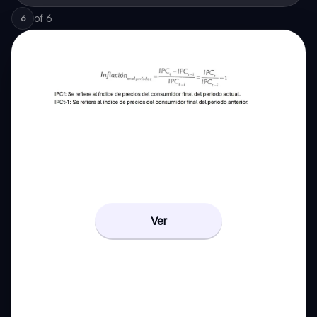
of
6
6
Ver