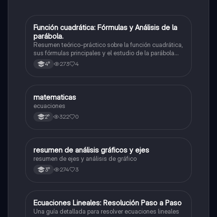
Función cuadrática: Fórmulas y Análisis de la
Matemáticas
parábola.
Resumen teórico-práctico sobre la función cuadrática,
sus fórmulas principales y el estudio de la parábola
como representación gráfica.Incluye desarrollo de la
273
4
4°
forma general, cálculo de raíces, vértice y elementos
fundamentales para su interpretación
M
matematicas
Matemáticas
ecuaciones
322
0
2°
resumen de análisis gráficos y ejes
Matemáticas
resumen de ejes y análisis de gráfico
274
3
3°
Ecuaciones Lineales: Resolución Paso a Paso
Matemáticas
Una guía detallada para resolver ecuaciones lineales