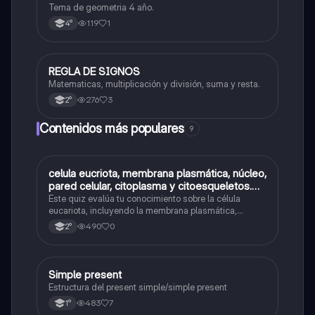
Tema de geometria 4 año.
119
1
4°
REGLA DE SIGNOS
Matemáticas
Matematicas, multiplicación y división, suma y resta.
276
3
2°
Contenidos más populares
9
C
celula eucriota, membrana plasmática, núcleo,
Biología
pared celular, citoplasma y citoesqueletos.
nombre se las partes de la celula eucariota
Este quiz evalúa tu conocimiento sobre la célula
eucariota, incluyendo la membrana plasmática,
núcleo, pared celular, citoplasma y citoesqueleto.
490
0
2°
Simple present
Inglés
Estructura del present simple/simple present
483
7
1°