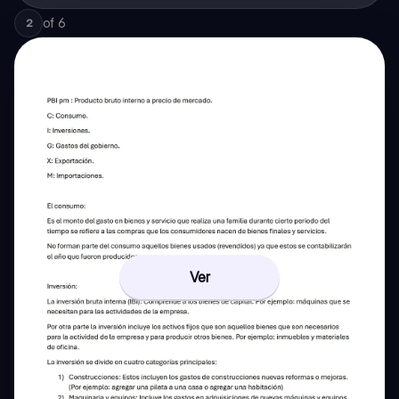
of
6
2
Ver