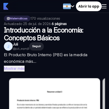
Abrir la app
170
visualizaciones
·
Matemáticas
Actualizado
25 de jul. de 2026
·
6 páginas
Introducción a la Economía:
Conceptos Básicos
Juli
J
Seguir
@
juli_eqmj5
El Producto Bruto Interno (PBI) es la medida
económica más...
Mostrar más