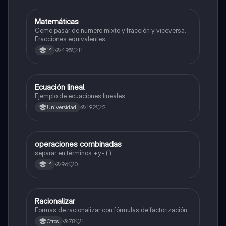
Matemáticas
Matemáticas
Como pasar de numero mixto y fracción y viceversa.
Fracciones equivalentes.
495
11
1°
Ecuación lineal
Matemáticas
Ejemplo de ecuaciones lineales
192
2
Universidad
operaciones combinadas
Matemáticas
separar en términos +y- ( )
96
0
1°
Racionalizar
Matemáticas
Formas de racionalizar con fórmulas de factorización.
78
1
Otros