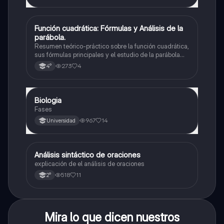
Función cuadrática: Fórmulas y Análisis de la
Matemáticas
parábola.
Resumen teórico-práctico sobre la función cuadrática,
sus fórmulas principales y el estudio de la parábola
como representación gráfica.Incluye desarrollo de la
273
4
4°
forma general, cálculo de raíces, vértice y elementos
fundamentales para su interpretación
Biologia
Biología
Fases
967
14
Universidad
Análisis sintáctico de oraciones
Lengua
explicación de el análisis de oraciones
518
11
2°
Mira lo que dicen nuestros