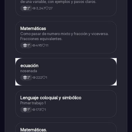
de una variable, con ejemplos y pasos claros.
3,247
27
2°
Matemáticas
Matemáticas
Como pasar de numero mixto y fracción y viceversa.
Fracciones equivalentes.
495
11
1°
ecuación
Matemáticas
nosenada
222
1
2°
Lenguaje coloquial y simbólico
Matemáticas
Primer trabajo 1
173
1
1°
Matemáticas.
Matemáticas