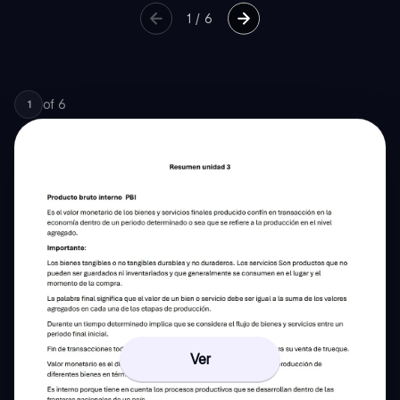
1
/
6
of
6
1
Ver