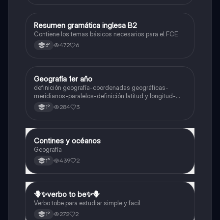
Resumen gramática inglesa B2
Inglés
Contiene los temas básicos necesarios para el FCE
472
6
6°
Geografía 1er año
Geografía
definición geografía-coordenadas geográficas-
meridianos-paralelos-definición latitud y longitud-
elementos del mapa-definición mapa-localización
284
3
1°
relativa y absoluta
Contines y océanos
Geografía
Geografía
439
2
1°
🪻✨️verbo to be✨️🪻
Inglés
Verbo tobe para estudiar simple y facil
272
2
1°