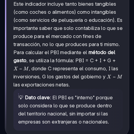
Este indicador incluye tanto bienes tangibles
(como coches o alimentos) como intangibles
(como servicios de peluquería o educación). Es
importante saber que solo contabiliza lo que se
produce para el mercado con fines de
transacción, no lo que produces para ti mismo.
Para calcular el PBI mediante el
método del
gasto
, se utiliza la fórmula: PBI = C + I + G +
X
−
, donde C representa el consumo, I las
X
M
-
X
−
inversiones, G los gastos del gobierno y
X
M
M
-
las exportaciones netas.
M
💡
Dato clave
: El PBI es "interno" porque
solo considera lo que se produce dentro
del territorio nacional, sin importar si las
empresas son extranjeras o nacionales.