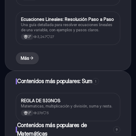
Ecuaciones Lineales: Resolución Paso a Paso
Matemáticas
Una guía detallada para resolver ecuaciones lineales
de una variable, con ejemplos y pasos claros.
3,247
27
2°
Más
Contenidos más populares: Sum
1
REGLA DE SIGNOS
Matemáticas
Matematicas, multiplicación y división, suma y resta.
276
3
2°
Contenidos más populares de
9
Matemáticas