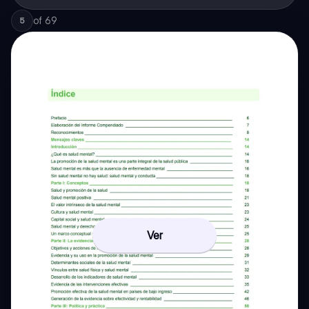
of
69
5
Ver