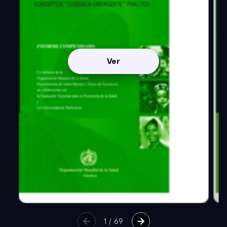
Ver
1
/
69