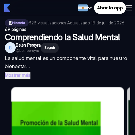
Abrir la app
323
visualizaciones
·
Actualizado
18 de jul. de 2026
·
Historia
69 páginas
Comprendiendo la Salud Mental
Belén Pereyra
B
Seguir
@
belnpereyra
La salud mental es un componente vital para nuestro
bienestar...
Mostrar más