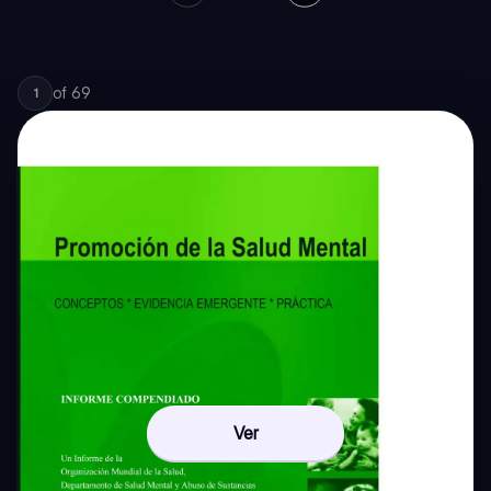
of
69
1
Ver