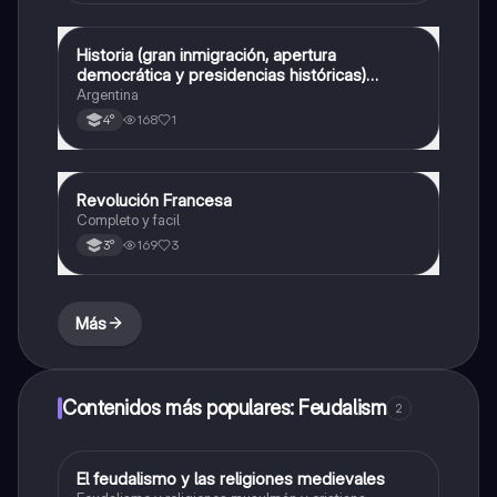
Historia (gran inmigración, apertura
Historia
democrática y presidencias históricas)
ARGENTINA
Argentina
168
1
4°
Revolución Francesa
Historia
Completo y facil
169
3
3°
Más
Contenidos más populares: Feudalism
2
El feudalismo y las religiones medievales
Historia