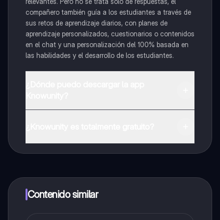
relevantes. Pero no se trata solo de respuestas, el
compañero también guía a los estudiantes a través de
sus retos de aprendizaje diarios, con planes de
aprendizaje personalizados, cuestionarios o contenidos
en el chat y una personalización del 100% basada en
las habilidades y el desarrollo de los estudiantes.
¿Dónde puedo descargar la app
Knowunity?
Puedes descargar la app en Google Play Store y Apple
App Store.
¿Knowunity es totalmente gratuito?
¡Sí lo es! Tienes acceso totalmente gratuito a todo el
contenido de la app, puedes chatear con otros
alumnos y recibir ayuda inmeditamente. Puedes ganar
dinero utilizando la aplicación, que te permitirá acceder
a determinadas funciones.
Contenido similar