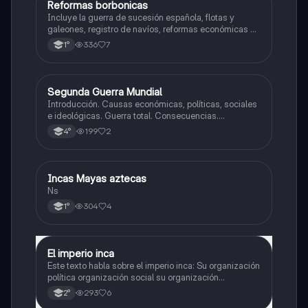
Reformas borbonicas
Historia
Incluye la guerra de sucesión española, flotas y
galeones, registro de navíos, reformas económicas y
virreinatos
336
7
1°
Segunda Guerra Mundial
Historia
Introducción. Causas económicas, políticas, sociales
e ideológicas. Guerra total. Consecuencias.
Tensiones en europa. Inicio de la guerra.
199
2
4°
Incas Mayas aztecas
Historia
Ns
304
4
1°
El imperio inca
Historia
Este texto habla sobre el imperio inca: Su organización
política organización social su organización
económica su y organización religiosa
293
6
2°