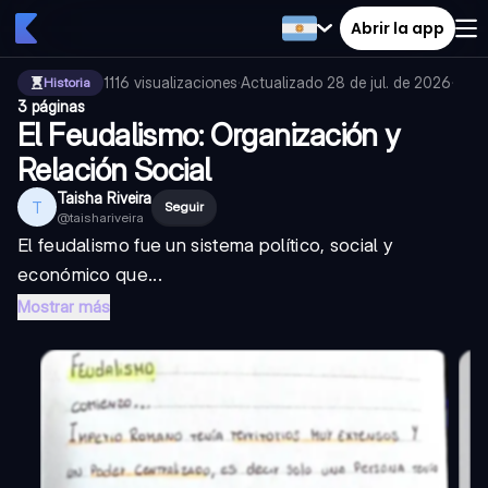
Abrir la app
1116
visualizaciones
·
Actualizado
28 de jul. de 2026
·
Historia
3 páginas
El Feudalismo: Organización y
Relación Social
Taisha Riveira
T
Seguir
@
taishariveira
El feudalismo fue un sistema político, social y
económico que...
Mostrar más