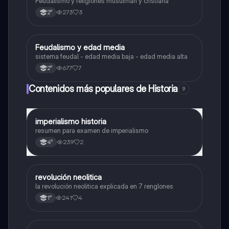
Feudalismo y religiones musulmán y cristiana
273
3
2°
Feudalismo y edad media
Historia
sistema feudal - edad media baja - edad media alta
677
7
2°
Contenidos más populares de Historia
9
imperialismo historia
Historia
resumen para examen de imperialismo
239
2
4°
revolución neolitica
Historia
la revolución neolitica explicada en 7 renglones
241
4
1°