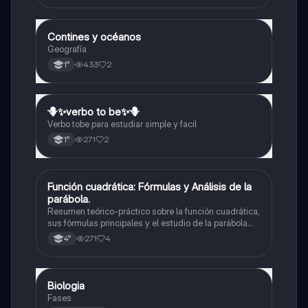
Contines y océanos
Geografía
Geografía
433
2
1°
🪻✨️verbo to be✨️🪻
Inglés
Verbo tobe para estudiar simple y facil
271
2
1°
Función cuadrática: Fórmulas y Análisis de la
Matemáticas
parábola.
Resumen teórico-práctico sobre la función cuadrática,
sus fórmulas principales y el estudio de la parábola
como representación gráfica.Incluye desarrollo de la
271
4
4°
forma general, cálculo de raíces, vértice y elementos
fundamentales para su interpretación
Biologia
Biología
Fases