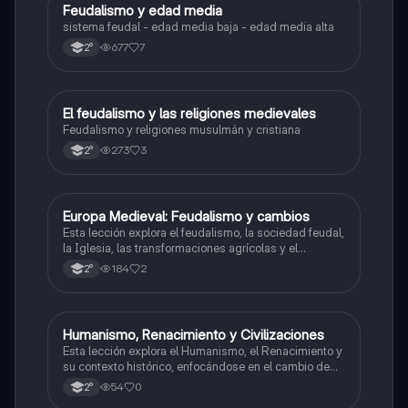
Feudalismo y edad media
Historia
sistema feudal - edad media baja - edad media alta
677
7
2°
El feudalismo y las religiones medievales
Historia
Feudalismo y religiones musulmán y cristiana
273
3
2°
Europa Medieval: Feudalismo y cambios
Historia
Esta lección explora el feudalismo, la sociedad feudal,
la Iglesia, las transformaciones agrícolas y el
renacimiento urbano en la Europa medieval.
184
2
2°
Humanismo, Renacimiento y Civilizaciones
Historia
Esta lección explora el Humanismo, el Renacimiento y
su contexto histórico, enfocándose en el cambio de
pensamiento y el surgimiento de nuevas ideas sobre
54
0
2°
la existencia humana y las civilizaciones americanas.