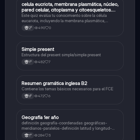
C
celula eucriota, membrana plasmática, núcleo,
Biología
pared celular, citoplasma y citoesqueletos.
nombre se las partes de la celula eucariota
Este quiz evalúa tu conocimiento sobre la célula
eucariota, incluyendo la membrana plasmática,
núcleo, pared celular, citoplasma y citoesqueleto.
490
0
2°
Simple present
Inglés
Estructura del present simple/simple present
482
7
1°
Resumen gramática inglesa B2
Inglés
Contiene los temas básicos necesarios para el FCE
472
6
6°
Geografía 1er año
Geografía
definición geografía-coordenadas geográficas-
meridianos-paralelos-definición latitud y longitud-
elementos del mapa-definición mapa-localización
284
3
1°
relativa y absoluta