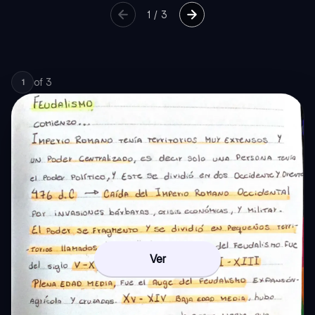
1
/
3
of
3
1
Ver