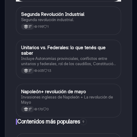
Segunda Revolución Industrial
Historia
Segunda revolución industrial.
198
1
3°
Unitarios vs. Federales: lo que tenés que
Historia
saber
Incluye Autonomías provinciales, conflictos entre
unitarios y federales, rol de los caudillos, Constitución
de 1826, figura de Dorrego y hegemonía de Rosas,
605
13
3°
resumen, comparaciones y línea del tiempo.
Napoleón+ revolución de mayo
Historia
Invasiones inglesas de Napoleón + La revolución de
Mayo
176
0
3°
Contenidos más populares
9