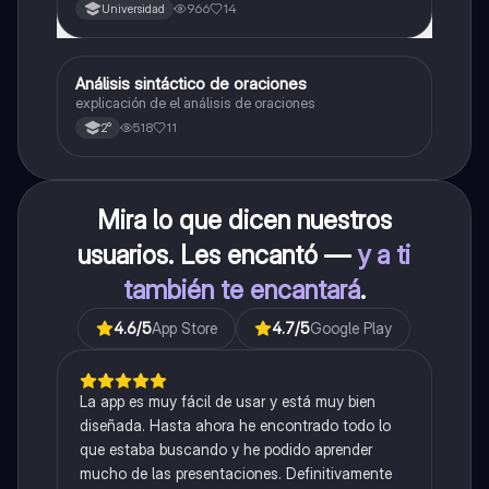
966
14
Universidad
Análisis sintáctico de oraciones
Lengua
explicación de el análisis de oraciones
518
11
2°
Mira lo que dicen nuestros
usuarios. Les encantó —
y a ti
también te encantará
.
4.6
/5
App Store
4.7
/5
Google Play
La app es muy fácil de usar y está muy bien
diseñada. Hasta ahora he encontrado todo lo
que estaba buscando y he podido aprender
mucho de las presentaciones. Definitivamente