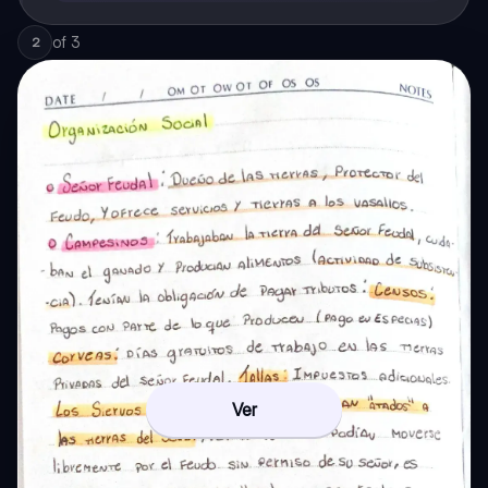
of
3
2
Ver