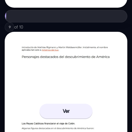
of
10
9
Ver