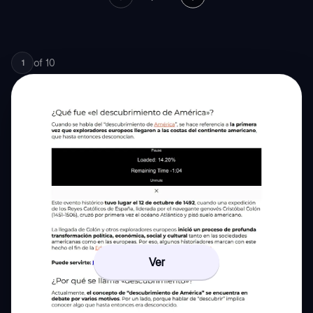
of
10
1
Ver