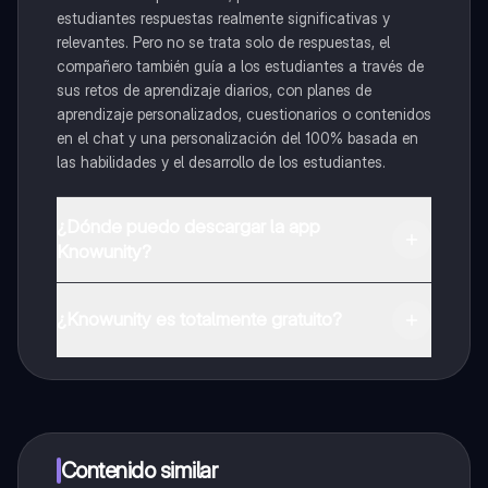
estudiantes respuestas realmente significativas y
relevantes. Pero no se trata solo de respuestas, el
compañero también guía a los estudiantes a través de
sus retos de aprendizaje diarios, con planes de
aprendizaje personalizados, cuestionarios o contenidos
en el chat y una personalización del 100% basada en
las habilidades y el desarrollo de los estudiantes.
¿Dónde puedo descargar la app
Knowunity?
Puedes descargar la app en Google Play Store y Apple
App Store.
¿Knowunity es totalmente gratuito?
¡Sí lo es! Tienes acceso totalmente gratuito a todo el
contenido de la app, puedes chatear con otros
alumnos y recibir ayuda inmeditamente. Puedes ganar
dinero utilizando la aplicación, que te permitirá acceder
a determinadas funciones.
Contenido similar