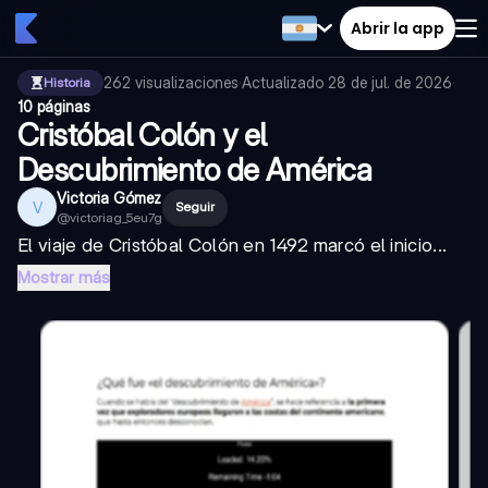
Abrir la app
262
visualizaciones
·
Actualizado
28 de jul. de 2026
·
Historia
10 páginas
Cristóbal Colón y el
Descubrimiento de América
Victoria Gómez
V
Seguir
@
victoriag_5eu7g
El viaje de Cristóbal Colón en 1492 marcó el inicio...
Mostrar más