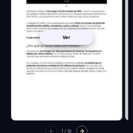
Ver
1
/
10