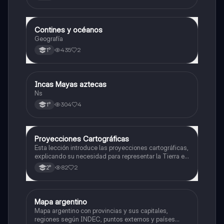
relativa y absoluta
Contines y océanos
Geografía
Geografía
435
2
1°
Incas Mayas aztecas
Historia
Ns
304
4
1°
Proyecciones Cartográficas
Geografía
Esta lección introduce las proyecciones cartográficas,
explicando su necesidad para representar la Tierra en
un plano y la selección de la proyección más
82
2
2°
adecuada para minimizar distorsiones.
Mapa argentino
Geografía
Mapa argentino con provincias y sus capitales,
regiones según INDEC, puntos externos y países