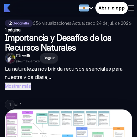
Abrir la app
636
visualizaciones
·
Actualizado
24 de jul. de 2026
·
Geografía
1 página
Importancia y Desafíos de los
Recursos Naturales
πli 🥕🪩
Seguir
@
writeweroke
La naturaleza nos brinda recursos esenciales para
nuestra vida diaria,...
Mostrar más
of
1
1