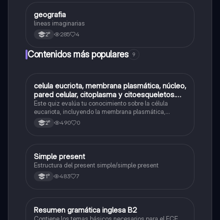
geografia
Geografía
lineas imaginarias
285
4
2°
Contenidos más populares
9
C
celula eucriota, membrana plasmática, núcleo,
Biología
pared celular, citoplasma y citoesqueletos.
nombre se las partes de la celula eucariota
Este quiz evalúa tu conocimiento sobre la célula
eucariota, incluyendo la membrana plasmática,
núcleo, pared celular, citoplasma y citoesqueleto.
490
0
2°
Simple present
Inglés
Estructura del present simple/simple present
483
7
1°
Resumen gramática inglesa B2
Inglés
Contiene los temas básicos necesarios para el FCE