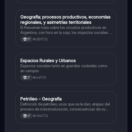
Geografía; procesos productivos, economías
Geografía
regionales, y asimetrías territoriales
El Resumen trata sobre los circuitos productivos en
Argentina, con foco en la soja, los impactos sociales y
ambientales del modelo agrícola actual, y la
257
2
5°
necesidad de una transición hacia la agroecología y la
agricultura sustentable.
Espacios Rurales y Urbanos
Geografía
Espacios sociales tanto en grandes cuidades como
en campos
46
0
2°
Petróleo - Geografía
Geografía
Definición de petróleo, usos que se le dan, etapas del
proceso de industrialización, consecuencias de su
uso, reservas de petróleo en el mundo, y más. Con
104
2
4°
este resumen saqué 10 en mi examen ✨