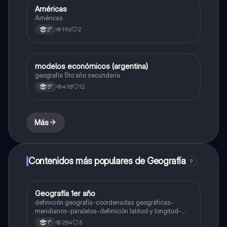
Américas
Geografía
Américas
196
2
2°
modelos económicos (argentina)
Geografía
geografía 5to año secundaria
418
12
5°
Más
Contenidos más populares de Geografía
9
Geografía 1er año
Geografía
definición geografía-coordenadas geográficas-
meridianos-paralelos-definición latitud y longitud-
elementos del mapa-definición mapa-localización
284
3
1°