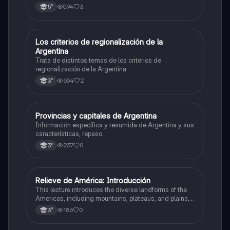
limitrofes
594
3
5°
Los criterios de regionalización de la
Geografía
Argentina
Trata de distintos temas de los criterios de
regionalización de la Argentina
654
2
3°
Provincias y capitales de Argentina
Geografía
Información específica y resumida de Argentina y sus
características, repaso.
237
0
3°
Relieve de América: Introducción
Geografía
This lecture introduces the diverse landforms of the
Americas, including mountains, plateaus, and plains,
and their impact on geography, hydrography, and
186
0
3°
population distribution.