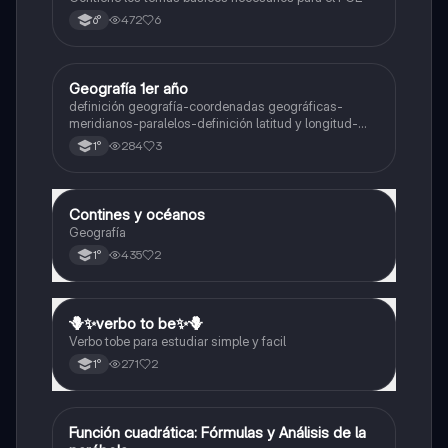
472
6
6°
Geografía 1er año
Geografía
definición geografía-coordenadas geográficas-
meridianos-paralelos-definición latitud y longitud-
elementos del mapa-definición mapa-localización
284
3
1°
relativa y absoluta
Contines y océanos
Geografía
Geografía
435
2
1°
🪻✨️verbo to be✨️🪻
Inglés
Verbo tobe para estudiar simple y facil
271
2
1°
Función cuadrática: Fórmulas y Análisis de la
Matemáticas