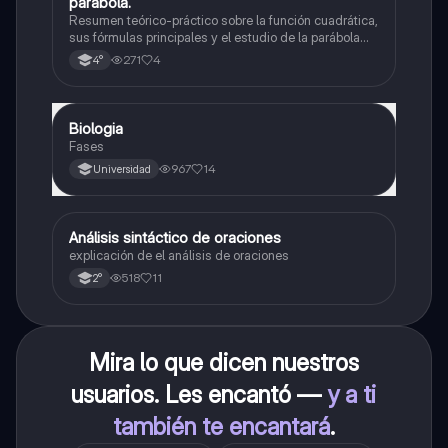
parábola.
Resumen teórico-práctico sobre la función cuadrática,
sus fórmulas principales y el estudio de la parábola
como representación gráfica.Incluye desarrollo de la
271
4
4°
forma general, cálculo de raíces, vértice y elementos
fundamentales para su interpretación
Biologia
Biología
Fases
967
14
Universidad
A
Análisis sintáctico de oraciones
Lengua
explicación de el análisis de oraciones
518
11
2°
Mira lo que dicen nuestros
usuarios. Les encantó —
y a ti
también te encantará
.