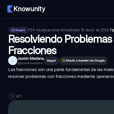
Knowunity
939
visualizaciones
·
Actualizado
15 de jul. de 2026
·
1 
Lengua
Resolviendo Problemas
Fracciones
Jazmin Maidana
J
Seguir
Añadir a fuentes de Google
@
jazminmaidana
Las fracciones son una parte fundamental de las mate
resolver problemas con fracciones mediante operacione
of
1
1