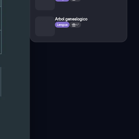
Arbol genealogico
Lengua
4°