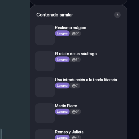
Contenido similar
6
Realismo mágico
Lengua
5°
El relato de un náufrago
Lengua
3°
Una introducción a la teoría literaria
Lengua
6°
Martín Fierro
Lengua
5°
Romeo y Julieta
Lengua
4°