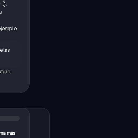
5
+
,
6
u
}
}
 ejemplo
telas
turo,
orma más