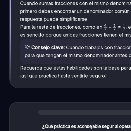
Cuando sumas fracciones con el mismo denomina
primero debes encontrar un denominador común y l
respuesta puede simplificarse.
4
3
1
\frac{4}
−
=
Para la resta de fracciones, como en
, 
7
7
7
{7} -
es sencillo porque ambas fracciones tienen el m
\frac{3}
{7} =
💡
Consejo clave
: Cuando trabajes con fraccio
\frac{1}
para que tengan el mismo denominador antes de
{7}
Recuerda que estas habilidades son la base para
¡así que practica hasta sentirte seguro!
¿Qué práctica es aconsejable seguir al operar