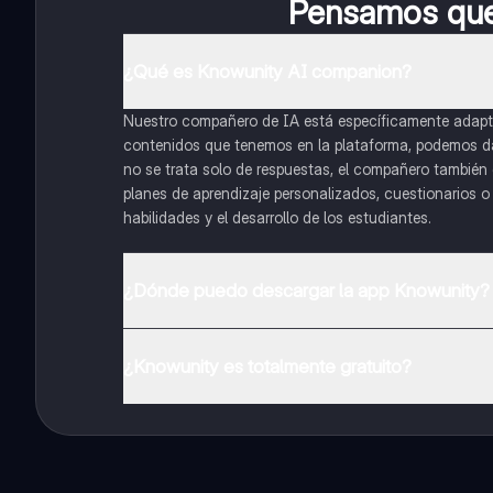
Pensamos que 
¿Qué es Knowunity AI companion?
Nuestro compañero de IA está específicamente adapta
contenidos que tenemos en la plataforma, podemos dar 
no se trata solo de respuestas, el compañero también g
planes de aprendizaje personalizados, cuestionarios 
habilidades y el desarrollo de los estudiantes.
¿Dónde puedo descargar la app Knowunity?
Puedes descargar la app en Google Play Store y Apple
¿Knowunity es totalmente gratuito?
¡Sí lo es! Tienes acceso totalmente gratuito a todo e
inmeditamente. Puedes ganar dinero utilizando la apli