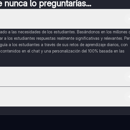
nunca lo preguntarías...
do a las necesidades de los estudiantes. Basándonos en los millones 
a los estudiantes respuestas realmente significativas y relevantes. Pe
uía a los estudiantes a través de sus retos de aprendizaje diarios, con
o contenidos en el chat y una personalización del 100% basada en las
 App Store.
l contenido de la app, puedes chatear con otros alumnos y recibir ayuda
cación, que te permitirá acceder a determinadas funciones.