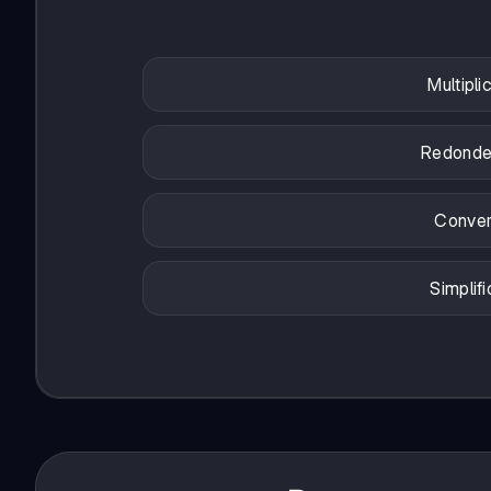
Multipli
Redondea
Convert
Simplifi