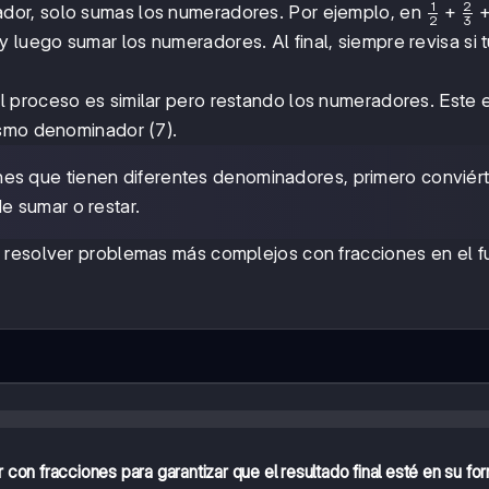
1
2
\frac{1}
+
dor, solo sumas los numeradores. Por ejemplo, en
2
3
{2} +
uego sumar los numeradores. Al final, siempre revisa si t
\frac{2
{3} +
\frac{5
el proceso es similar pero restando los numeradores. Este
{6}
ismo denominador (7).
nes que tienen diferentes denominadores, primero conviér
 sumar o restar.
 resolver problemas más complejos con fracciones en el fu
 con fracciones para garantizar que el resultado final esté en su f