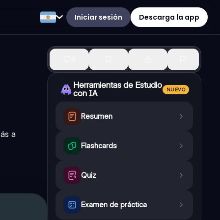
Iniciar sesión
Descarga la app
3
Herramientas de Estudio
NUEVO
con IA
Resumen
rás a
Flashcards
Quiz
Examen de práctica