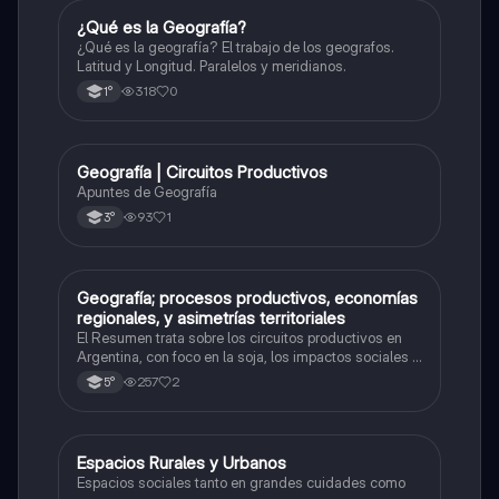
¿Qué es la Geografía?
Geografía
¿Qué es la geografía? El trabajo de los geografos.
Latitud y Longitud. Paralelos y meridianos.
318
0
1°
Geografía | Circuitos Productivos
Geografía
Apuntes de Geografía
93
1
3°
Geografía; procesos productivos, economías
Geografía
regionales, y asimetrías territoriales
El Resumen trata sobre los circuitos productivos en
Argentina, con foco en la soja, los impactos sociales y
ambientales del modelo agrícola actual, y la
257
2
5°
necesidad de una transición hacia la agroecología y la
agricultura sustentable.
Espacios Rurales y Urbanos
Geografía
Espacios sociales tanto en grandes cuidades como