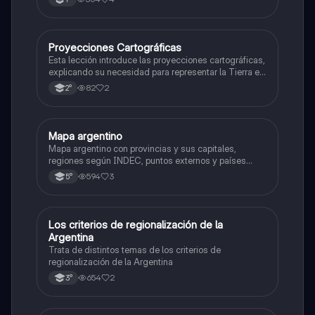
Proyecciones Cartográficas
Geografía
Esta lección introduce las proyecciones cartográficas,
explicando su necesidad para representar la Tierra en
un plano y la selección de la proyección más
82
2
2°
adecuada para minimizar distorsiones.
Mapa argentino
Geografía
Mapa argentino con provincias y sus capitales,
regiones según INDEC, puntos externos y países
limitrofes
594
3
5°
Los criterios de regionalización de la
Geografía
Argentina
Trata de distintos temas de los criterios de
regionalización de la Argentina
654
2
3°