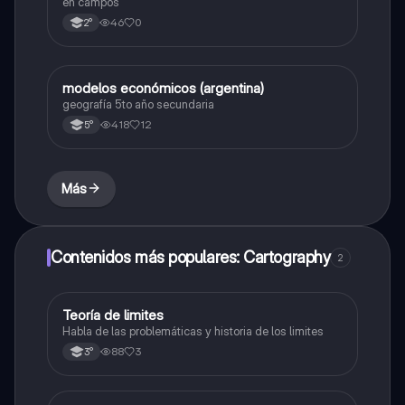
en campos
46
0
2°
modelos económicos (argentina)
Geografía
geografía 5to año secundaria
418
12
5°
Más
Contenidos más populares: Cartography
2
Teoría de limites
Geografía
Habla de las problemáticas y historia de los limites
88
3
3°