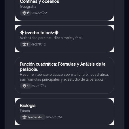
Contines y océanos
Geografía
Geografía
433
2
1°
🪻✨️verbo to be✨️🪻
Inglés
Verbo tobe para estudiar simple y facil
271
2
1°
Función cuadrática: Fórmulas y Análisis de la
Matemáticas
parábola.
Resumen teórico-práctico sobre la función cuadrática,
sus fórmulas principales y el estudio de la parábola
como representación gráfica.Incluye desarrollo de la
271
4
4°
forma general, cálculo de raíces, vértice y elementos
fundamentales para su interpretación
Biologia
Biología
Fases
966
14
Universidad