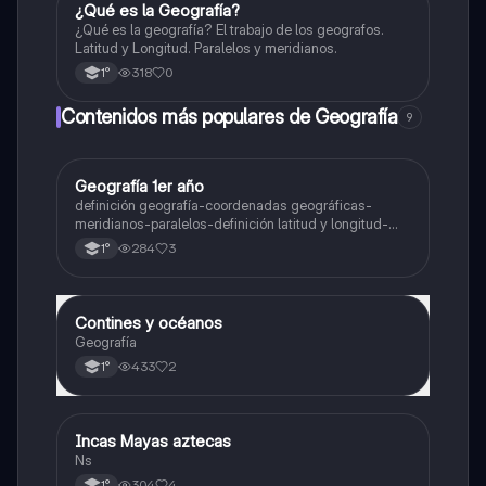
¿Qué es la Geografía?
Geografía
¿Qué es la geografía? El trabajo de los geografos.
Latitud y Longitud. Paralelos y meridianos.
318
0
1°
Contenidos más populares de Geografía
9
Geografía 1er año
Geografía
definición geografía-coordenadas geográficas-
meridianos-paralelos-definición latitud y longitud-
elementos del mapa-definición mapa-localización
284
3
1°
relativa y absoluta
Contines y océanos
Geografía
Geografía
433
2
1°
Incas Mayas aztecas
Historia
Ns
304
4
1°