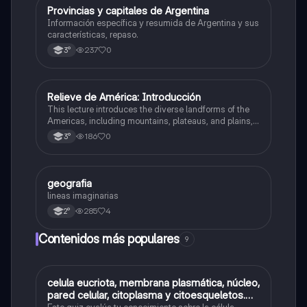
Provincias y capitales de Argentina
Geografía
Información específica y resumida de Argentina y sus
características, repaso.
237
0
3°
Relieve de América: Introducción
Geografía
This lecture introduces the diverse landforms of the
Americas, including mountains, plateaus, and plains,
and their impact on geography, hydrography, and
186
0
3°
population distribution.
geografia
Geografía
lineas imaginarias
285
4
2°
Contenidos más populares
9
C
celula eucriota, membrana plasmática, núcleo,
Biología
pared celular, citoplasma y citoesqueletos.
Este quiz evalúa tu conocimiento sobre la célula