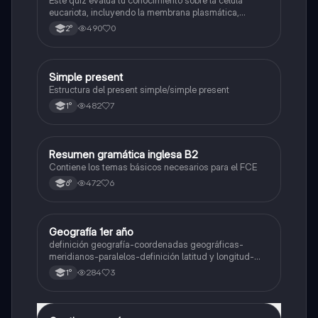
nombre se las partes de la celula eucariota
eucariota, incluyendo la membrana plasmática,
núcleo, pared celular, citoplasma y citoesqueleto.
490
0
2°
Simple present
Inglés
Estructura del present simple/simple present
482
7
1°
Resumen gramática inglesa B2
Inglés
Contiene los temas básicos necesarios para el FCE
472
6
6°
Geografía 1er año
Geografía
definición geografía-coordenadas geográficas-
meridianos-paralelos-definición latitud y longitud-
elementos del mapa-definición mapa-localización
284
3
1°
relativa y absoluta