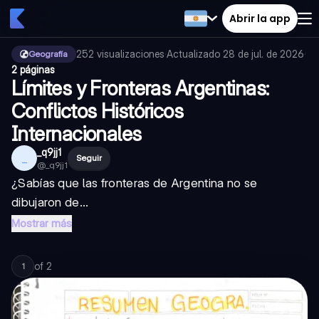
Abrir la app
252
visualizaciones
·
Actualizado
28 de jul. de 2026
·
Geografía
2 páginas
Límites y Fronteras Argentinas:
Conflictos Históricos
Internacionales
_q9jj1
_
Seguir
@
_q9jj1
¿Sabías que las fronteras de Argentina no se
dibujaron de...
Mostrar más
of
2
1