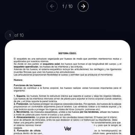
1
/
10
of
10
1
Ver