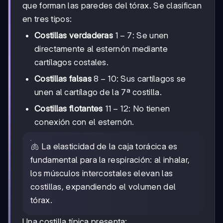
que forman las paredes del tórax. Se clasifican
en tres tipos:
1-
1
−
7
Costillas verdaderas
: Se unen
7
directamente al esternón mediante
cartílagos costales.
8-
8
−
10
Costillas falsas
: Sus cartílagos se
10
unen al cartílago de la 7ª costilla.
11-
11
−
12
Costillas flotantes
: No tienen
12
conexión con el esternón.
🫁 La elasticidad de la caja torácica es
fundamental para la respiración: al inhalar,
los músculos intercostales elevan las
costillas, expandiendo el volumen del
tórax.
Una costilla típica presenta: