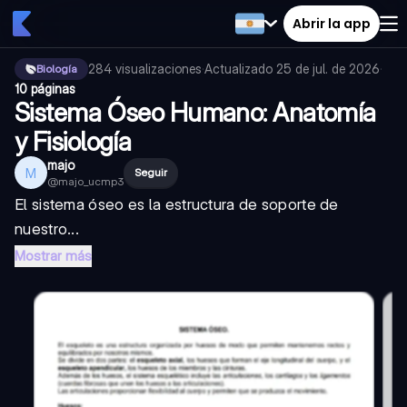
Abrir la app
284
visualizaciones
·
Actualizado
25 de jul. de 2026
·
Biología
10 páginas
Sistema Óseo Humano: Anatomía
y Fisiología
majo
M
Seguir
@
majo_ucmp3
El sistema óseo es la estructura de soporte de
nuestro...
Mostrar más