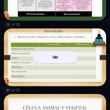
of
28
19
Ver
of
28
20