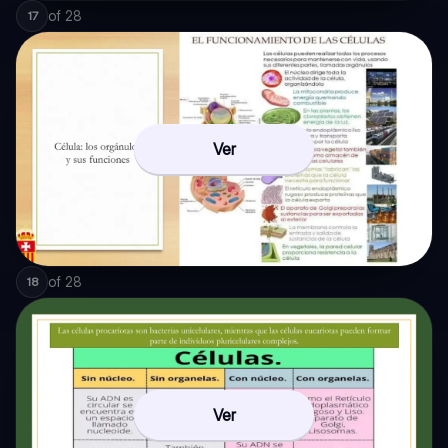
of
28
17
Ver
of
28
18
Ver