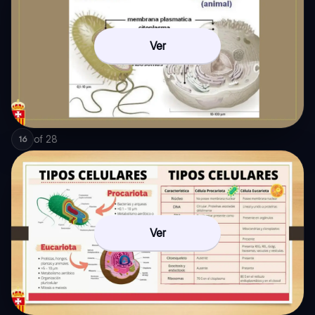
Ver
of
28
16
Ver