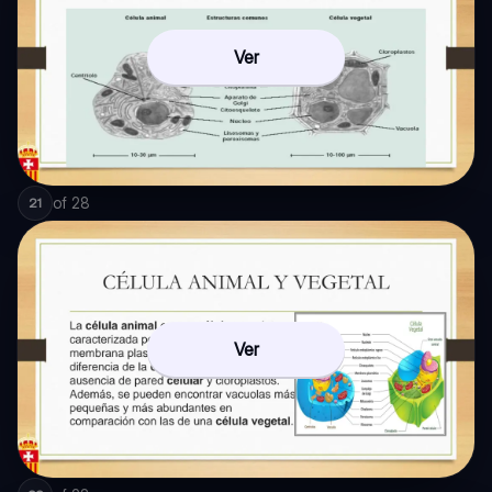
Ver
of
28
21
Ver