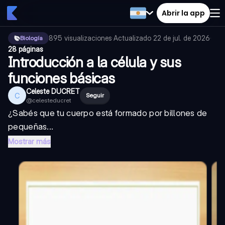
Abrir la app
895
visualizaciones
·
Actualizado
22 de jul. de 2026
·
Biología
28 páginas
Introducción a la célula y sus
funciones básicas
Celeste DUCRET
C
Seguir
@
celesteducret
¿Sabés que tu cuerpo está formado por billones de
pequeñas...
Mostrar más