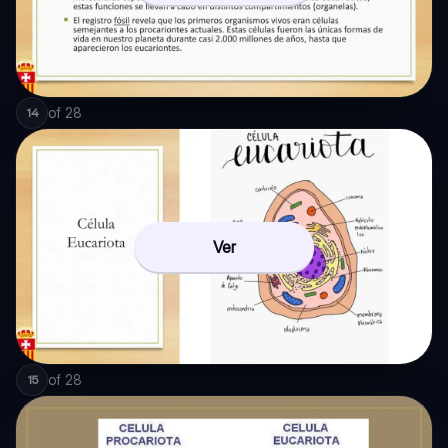
of
28
14
Ver
of
28
15