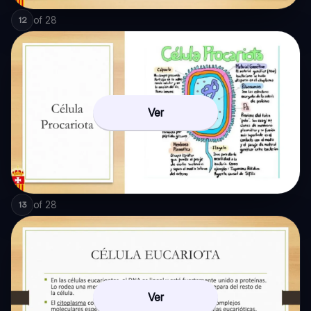
of
28
12
Ver
of
28
13
Ver