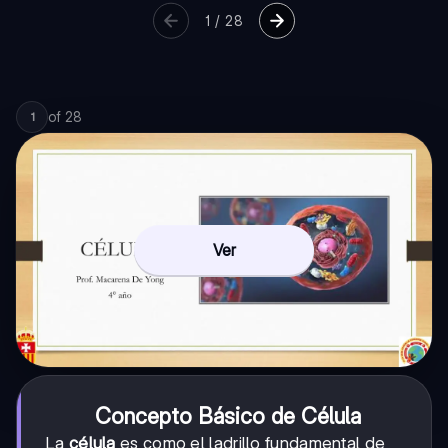
1
/
28
of
28
1
Ver
Concepto Básico de Célula
La
célula
es como el ladrillo fundamental de