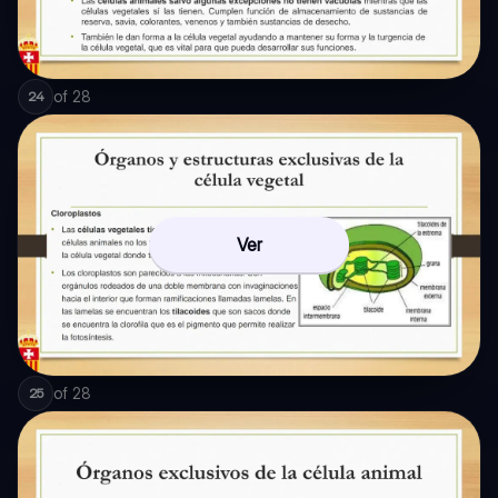
of
28
24
Ver
of
28
25