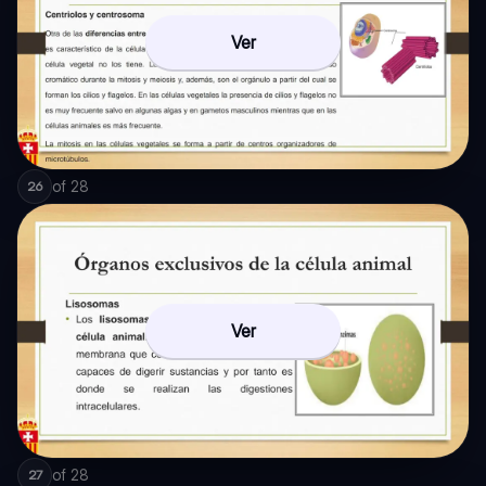
Ver
of
28
26
Ver
of
28
27