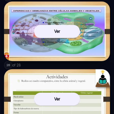
Ver
of
28
28
Ver