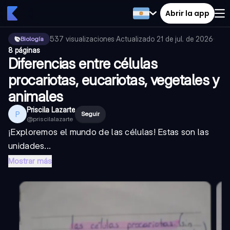
Abrir la app
537
visualizaciones
·
Actualizado
21 de jul. de 2026
·
Biología
8 páginas
Diferencias entre células
procariotas, eucariotas, vegetales y
animales
Priscila Lazarte
P
Seguir
@
priscilalazarte
¡Exploremos el mundo de las células! Estas son las
unidades...
Mostrar más