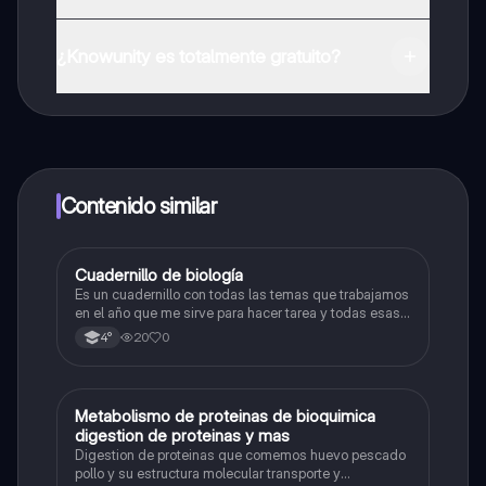
Puedes descargar la app en Google Play Store y Apple
App Store.
¿Knowunity es totalmente gratuito?
¡Sí lo es! Tienes acceso totalmente gratuito a todo el
contenido de la app, puedes chatear con otros
alumnos y recibir ayuda inmeditamente. Puedes ganar
dinero utilizando la aplicación, que te permitirá acceder
a determinadas funciones.
Contenido similar
Cuadernillo de biología
Biología
Es un cuadernillo con todas las temas que trabajamos
en el año que me sirve para hacer tarea y todas esas
cosas
20
0
4°
Metabolismo de proteinas de bioquimica
Biología
digestion de proteinas y mas
Digestion de proteinas que comemos huevo pescado
pollo y su estructura molecular transporte y