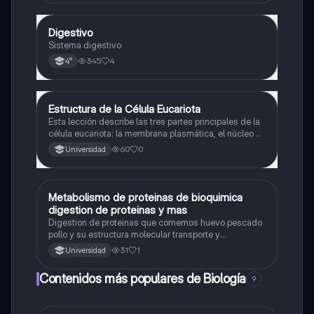
Digestivo
Biología
Sistema digestivo
345
4
4°
Estructura de la Célula Eucariota
Biología
Esta lección describe las tres partes principales de la
célula eucariota: la membrana plasmática, el núcleo y
el citoplasma, destacando la función de la membrana
60
0
Universidad
plasmática.
Metabolismo de proteinas de bioquimica
Biología
digestion de proteinas y mas
Digestion de proteinas que comemos huevo pescado
pollo y su estructura molecular transporte y
eliminacion
31
1
Universidad
Contenidos más populares de Biología
9