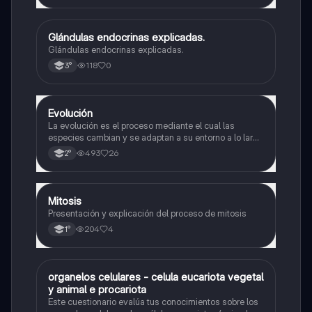
Glándulas endocrinas explicadas.
Biología
Glándulas endocrinas explicadas.
118
0
3°
Evolución
Biología
La evolución es el proceso mediante el cual las
especies cambian y se adaptan a su entorno a lo largo
del tiempo.
493
26
2°
Mitosis
Biología
Presentación y explicación del proceso de mitosis
204
4
1°
O
organelos celulares - celula eucariota vegetal
Biología
y animal e procariota
Este cuestionario evalúa tus conocimientos sobre los