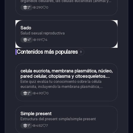
organelos celulares, las células eucariotas (animal y
vegetal) y las células procariotas.
290
0
2°
Sado
Biología
Salud sexual reproductiva
191
4
4°
Contenidos más populares
9
C
celula eucriota, membrana plasmática, núcleo,
Biología
pared celular, citoplasma y citoesqueletos.
nombre se las partes de la celula eucariota
Este quiz evalúa tu conocimiento sobre la célula
eucariota, incluyendo la membrana plasmática,
núcleo, pared celular, citoplasma y citoesqueleto.
490
0
2°
Simple present
Inglés
Estructura del present simple/simple present
482
7
1°