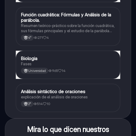
Función cuadrática: Fórmulas y Análisis de la
Matemáticas
parábola.
Resumen teórico-práctico sobre la función cuadrática,
sus fórmulas principales y el estudio de la parábola
como representación gráfica.Incluye desarrollo de la
271
4
4°
forma general, cálculo de raíces, vértice y elementos
fundamentales para su interpretación
Biologia
Biología
Fases
965
14
Universidad
Análisis sintáctico de oraciones
Lengua
explicación de el análisis de oraciones
514
10
2°
Mira lo que dicen nuestros