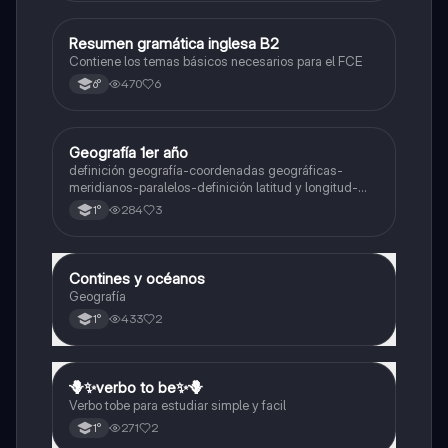
Resumen gramática inglesa B2
Inglés
Contiene los temas básicos necesarios para el FCE
470
6
6°
Geografía 1er año
Geografía
definición geografía-coordenadas geográficas-
meridianos-paralelos-definición latitud y longitud-
elementos del mapa-definición mapa-localización
284
3
1°
relativa y absoluta
Contines y océanos
Geografía
Geografía
433
2
1°
🪻✨️verbo to be✨️🪻
Inglés
Verbo tobe para estudiar simple y facil
271
2
1°