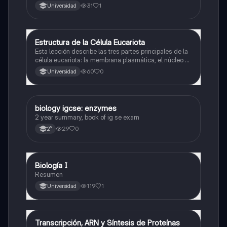
eliminacion
31
1
Universidad
Estructura de la Célula Eucariota
Biología
Esta lección describe las tres partes principales de la
célula eucariota: la membrana plasmática, el núcleo y
el citoplasma, destacando la función de la membrana
60
0
Universidad
plasmática.
biology igcse: enzymes
Biología
2 year summary, book of ig se exam
29
0
2°
Biología I
Biología
Resumen
119
1
Universidad
Transcripción, ARN y Síntesis de Proteínas
Biología