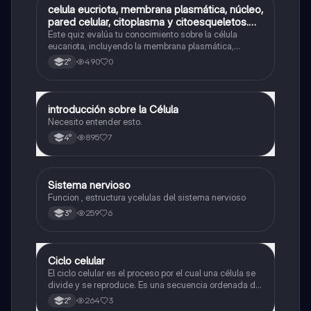
C
celula eucriota, membrana plasmática, núcleo,
Biología
pared celular, citoplasma y citoesqueletos.
nombre se las partes de la celula eucariota
Este quiz evalúa tu conocimiento sobre la célula
eucariota, incluyendo la membrana plasmática,
núcleo, pared celular, citoplasma y citoesqueleto.
490
0
2°
introducción sobre la Célula
Biología
Necesito entender esto.
895
7
4°
Sistema nervioso
Biología
Funcion , estructura ycelulas del sistema nervioso
259
6
3°
Ciclo celular
Biología
El ciclo celular es el proceso por el cual una célula se
divide y se reproduce. Es una secuencia ordenada de
eventos que permiten la replicación del material
264
3
2°
genético y la formación de dos células hijas idénticas