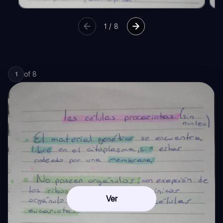
1
/
8
of
8
1
Ver